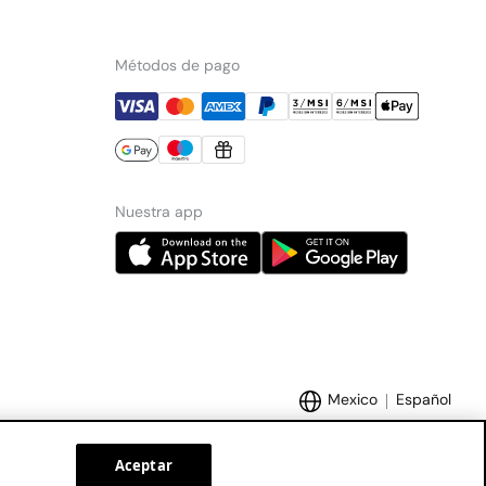
Métodos de pago
Nuestra app
Mexico
Español
Aceptar
Marcas Tendam:
Women'secret
Hoss Intropia
Cortefiel