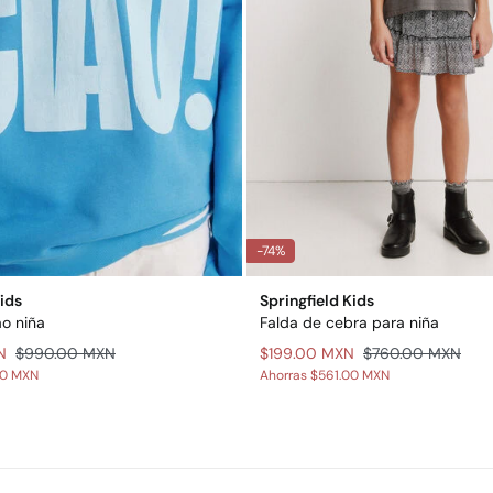
-74%
Kids
Springfield Kids
o niña
Falda de cebra para niña
N
$990.00 MXN
$199.00 MXN
$760.00 MXN
00 MXN
Ahorras
$561.00 MXN