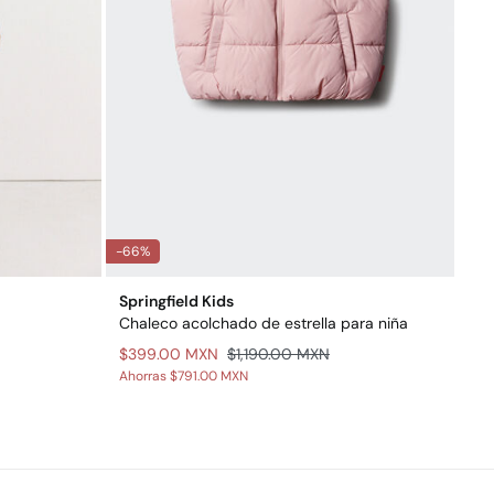
-66%
Springfield Kids
Chaleco acolchado de estrella para niña
$399.00 MXN
$1,190.00 MXN
Ahorras
$791.00 MXN