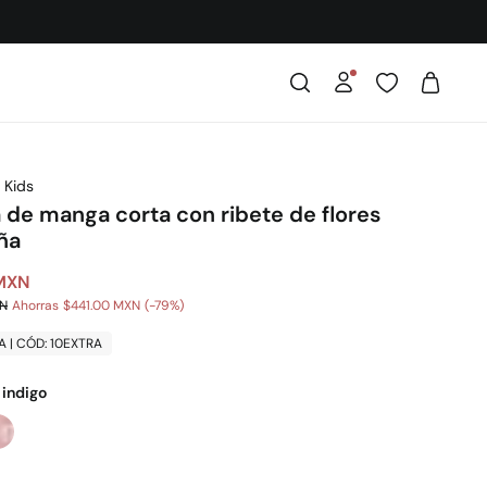
 Kids
 de manga corta con ribete de flores
ña
 MXN
XN
Ahorras
$441.00 MXN
79
A | CÓD: 10EXTRA
 indigo