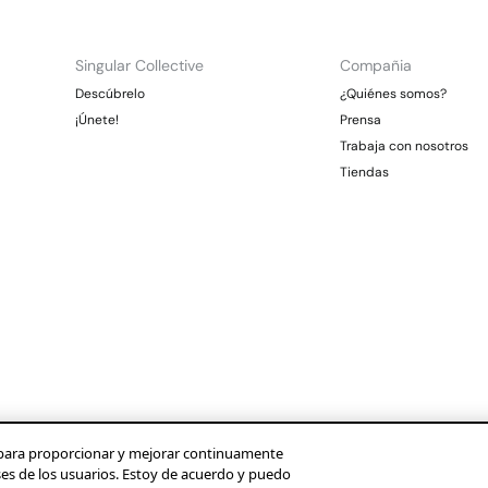
Singular Collective
Compañia
Descúbrelo
¿Quiénes somos?
¡Únete!
Prensa
Trabaja con nosotros
Tiendas
os para proporcionar y mejorar continuamente
ses de los usuarios. Estoy de acuerdo y puedo
Condusef