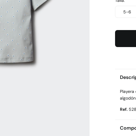
Talla:
5-6
Descri
Playera
algodón 
Ref.
528
Compos