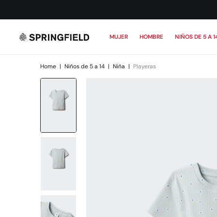
MUJER
HOMBRE
NIÑOS DE 5 A 1
Home
|
Niños de 5 a 14
|
Niña
|
Playeras