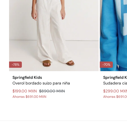
-78%
-70%
Springfield Kids
Springfield 
Overol bordado suizo para niña
Sudadera cia
$199.00 MXN
$890.00 MXN
$299.00 MX
Ahorras
$691.00 MXN
Ahorras
$691.