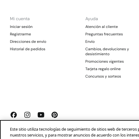
Mi cuenta
Ayuda
Iniciar sesión
Atención al cliente
Registrarme
Preguntas frecuentes
Direcciones de envío
Envío
Historial de pedidos
Cambios, devoluciones y
desistimiento
Promociones vigentes
Tarjeta regalo online
Concursos y sorteos
Este sitio utiliza tecnologías de seguimiento de sitios web de tercer
nuestros servicios, y para mostrar anuncios de acuerdo con los intere
Springfield 2026©
Aviso legal
Condiciones generales
Privacidad
Profeco