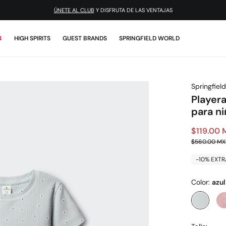
¡DESCARGA LA APP!
4
HIGH SPIRITS
GUEST BRANDS
SPRINGFIELD WORLD
Springfield
Playera
para ni
$119.00
$560.00 M
-10% EXTR
Color:
azul