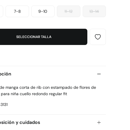
7-8
9-10
11-12
13-14
SELECCIONAR TALLA
pción
 de manga corta de rib con estampado de flores de
para niña cuello redondo regular fit
3131
ición y cuidados