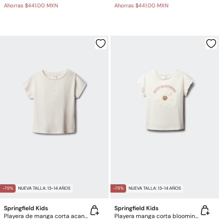
Ahorras
$441.00 MXN
Ahorras
$441.00 MXN
-79%
NUEVA TALLA: 13-14 AÑOS
-79%
NUEVA TALLA: 13-14 AÑOS
Springfield Kids
Springfield Kids
Playera de manga corta acanalada para niña
Playera manga corta blooming para niña