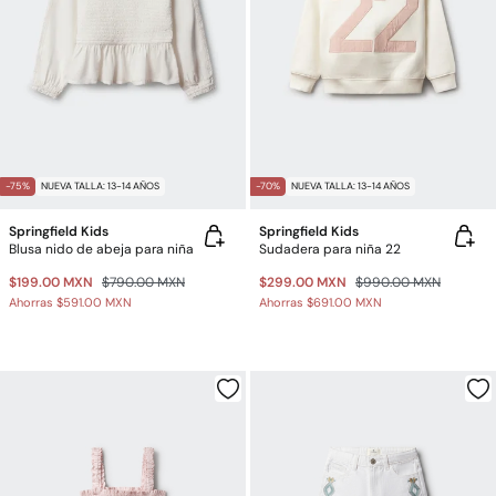
-75%
NUEVA TALLA: 13-14 AÑOS
-70%
NUEVA TALLA: 13-14 AÑOS
Springfield Kids
Springfield Kids
Blusa nido de abeja para niña
Sudadera para niña 22
$199.00 MXN
$790.00 MXN
$299.00 MXN
$990.00 MXN
Ahorras
$591.00 MXN
Ahorras
$691.00 MXN