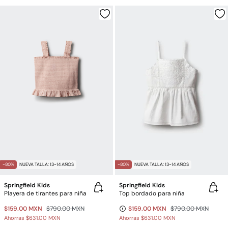
-80%
NUEVA TALLA: 13-14 AÑOS
-80%
NUEVA TALLA: 13-14 AÑOS
Springfield Kids
Springfield Kids
Playera de tirantes para niña
Top bordado para niña
$159.00 MXN
$790.00 MXN
$159.00 MXN
$790.00 MXN
Ahorras
$631.00 MXN
Ahorras
$631.00 MXN