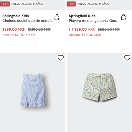
-66%
NUEVA TALLA: 13-14 AÑOS
-84%
NUEVA TALLA: 13-14 AÑOS
Springfield Kids
Springfield Kids
Chaleco acolchado de estrella para niña
Playera de manga corta Good vibes niña
$399.00 MXN
$1,190.00 MXN
$89.00 MXN
$560.00 MXN
Ahorras
$791.00 MXN
Ahorras
$471.00 MXN