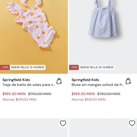
-75%
NUEVA TALLA: 13-14 AÑOS
-75%
NUEVA TALLA: 13-14 AÑOS
Springfield Kids
Springfield Kids
Traje de baño de soles para niña
Blusa sin mangas oxford de fresas para niña
$199.00 MXN
$790.00 MXN
$199.00 MXN
$790.00 MXN
Ahorras
$591.00 MXN
Ahorras
$591.00 MXN