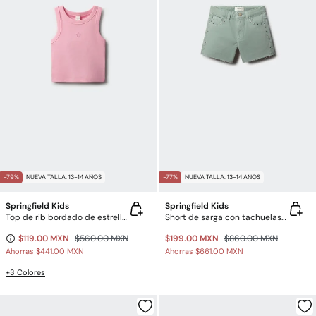
-79%
NUEVA TALLA: 13-14 AÑOS
-77%
NUEVA TALLA: 13-14 AÑOS
Springfield Kids
Springfield Kids
Top de rib bordado de estrella para niña
Short de sarga con tachuelas para niña
$119.00 MXN
$560.00 MXN
$199.00 MXN
$860.00 MXN
Ahorras
$441.00 MXN
Ahorras
$661.00 MXN
+3 Colores