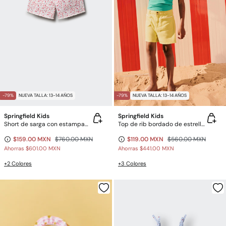
-79%
NUEVA TALLA: 13-14 AÑOS
-79%
NUEVA TALLA: 13-14 AÑOS
Springfield Kids
Springfield Kids
Short de sarga con estampado floral para niña
Top de rib bordado de estrella para niña
$159.00 MXN
$760.00 MXN
$119.00 MXN
$560.00 MXN
Ahorras
$601.00 MXN
Ahorras
$441.00 MXN
+2 Colores
+3 Colores