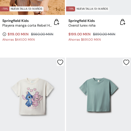
-79%
NUEVA TALLA: 13-14 AÑOS
-78%
NUEVA TALLA: 13-14 AÑOS
Springfield Kids
Springfield Kids
Playera manga corta Rebel Heart niña
Overol lurex niña
$119.00 MXN
$560.00 MXN
$199.00 MXN
$890.00 MXN
Ahorras
$441.00 MXN
Ahorras
$691.00 MXN