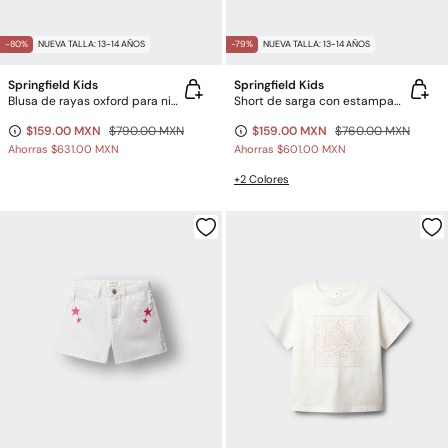
-80%
NUEVA TALLA: 13-14 AÑOS
-79%
NUEVA TALLA: 13-14 AÑOS
Springfield Kids
Springfield Kids
Blusa de rayas oxford para niña
Short de sarga con estampado floral para niña
$159.00 MXN
$790.00 MXN
$159.00 MXN
$760.00 MXN
Ahorras
$631.00 MXN
Ahorras
$601.00 MXN
+2 Colores