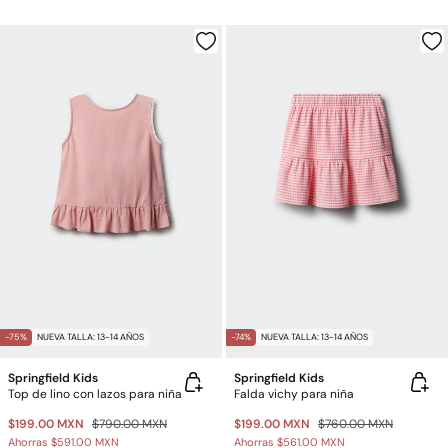
-75%
NUEVA TALLA: 13-14 AÑOS
-74%
NUEVA TALLA: 13-14 AÑOS
Springfield Kids
Springfield Kids
Top de lino con lazos para niña
Falda vichy para niña
$199.00 MXN
$790.00 MXN
$199.00 MXN
$760.00 MXN
Ahorras
$591.00 MXN
Ahorras
$561.00 MXN