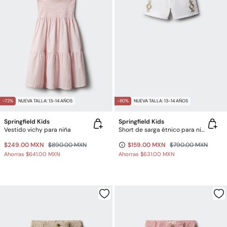
-72%
NUEVA TALLA: 13-14 AÑOS
-80%
NUEVA TALLA: 13-14 AÑOS
Springfield Kids
Springfield Kids
Vestido vichy para niña
Short de sarga étnico para niña
$249.00 MXN
$890.00 MXN
$159.00 MXN
$790.00 MXN
Ahorras
$641.00 MXN
Ahorras
$631.00 MXN