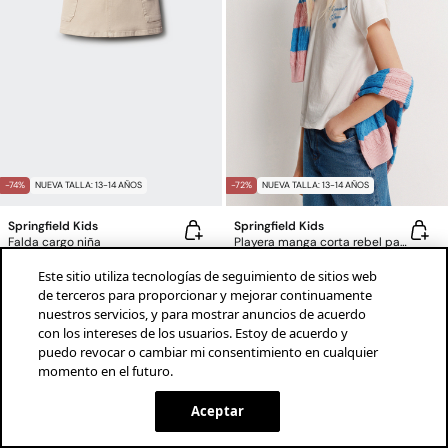
-74%
NUEVA TALLA: 13-14 AÑOS
-72%
NUEVA TALLA: 13-14 AÑOS
Springfield Kids
Springfield Kids
Falda cargo niña
Playera manga corta rebel para niña
$199.00 MXN
$760.00 MXN
$159.00 MXN
$560.00 MXN
Este sitio utiliza tecnologías de seguimiento de sitios web
Ahorras
$561.00 MXN
Ahorras
$401.00 MXN
de terceros para proporcionar y mejorar continuamente
nuestros servicios, y para mostrar anuncios de acuerdo
con los intereses de los usuarios. Estoy de acuerdo y
puedo revocar o cambiar mi consentimiento en cualquier
momento en el futuro.
¡descarga la app!
INSTALAR
SPRINGFIELD
Aceptar