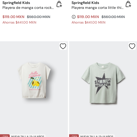
Springfield Kids
Springfield Kids
Playera de manga corta rocker para niña
Playera manga corta little thing para niña
$119.00 MXN
$560.00 MXN
$119.00 MXN
$560.00 MXN
Ahorras
$441.00 MXN
Ahorras
$441.00 MXN
-79%
NUEVA TALLA: 13-14 AÑOS
-79%
NUEVA TALLA: 13-14 AÑOS