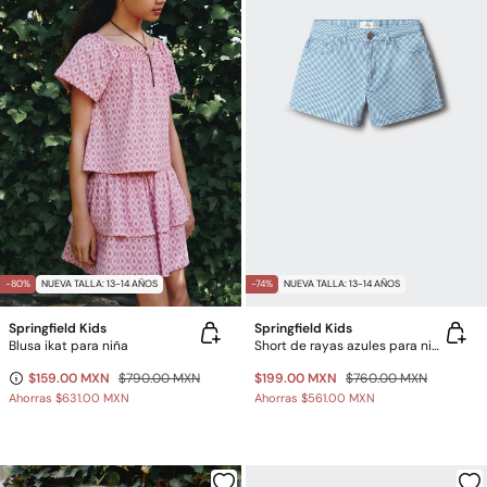
-80%
NUEVA TALLA: 13-14 AÑOS
-74%
NUEVA TALLA: 13-14 AÑOS
Springfield Kids
Springfield Kids
Blusa ikat para niña
Short de rayas azules para niña
$159.00 MXN
$790.00 MXN
$199.00 MXN
$760.00 MXN
Ahorras
$631.00 MXN
Ahorras
$561.00 MXN