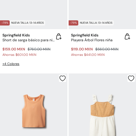
-79%
NUEVA TALLA: 13-14 AÑOS
-79%
NUEVA TALLA: 13-14 AÑOS
Springfield Kids
Springfield Kids
Short de sarga básico para niña
Playera Árbol Flores niña
$159.00 MXN
$760.00 MXN
$119.00 MXN
$560.00 MXN
Ahorras
$601.00 MXN
Ahorras
$441.00 MXN
+4 Colores