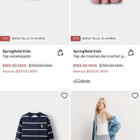
-75%
NUEVA TALLA: 13-14 AÑOS
-75%
NUEVA TALLA: 13-14 AÑOS
Springfield Kids
Springfield Kids
Top estampado
Top de tirantes de crochet para niña
$199.00 MXN
$790.00 MXN
$199.00 MXN
$790.00 MXN
Ahorras
$591.00 MXN
Ahorras
$591.00 MXN
+2 Colores