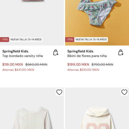
-79%
NUEVA TALLA: 13-14 AÑOS
-75%
NUEVA TALLA: 13-14 AÑOS
Springfield Kids
Springfield Kids
Top bordado varsity niña
Bikini de flores para niña
$119.00 MXN
$560.00 MXN
$199.00 MXN
$790.00 MXN
Ahorras
$441.00 MXN
Ahorras
$591.00 MXN