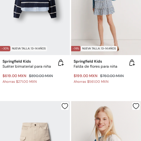
-30%
NUEVA TALLA: 13-14 AÑOS
-74%
NUEVA TALLA: 13-14 AÑOS
Springfield Kids
Springfield Kids
Suéter bimaterial para niña
Falda de flores para niña
$619.00 MXN
$890.00 MXN
$199.00 MXN
$760.00 MXN
Ahorras
$271.00 MXN
Ahorras
$561.00 MXN