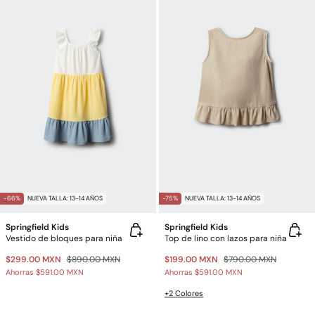
-66%
NUEVA TALLA: 13-14 AÑOS
-75%
NUEVA TALLA: 13-14 AÑOS
Springfield Kids
Springfield Kids
Vestido de bloques para niña
Top de lino con lazos para niña
$299.00 MXN
$890.00 MXN
$199.00 MXN
$790.00 MXN
Ahorras
$591.00 MXN
Ahorras
$591.00 MXN
+2 Colores