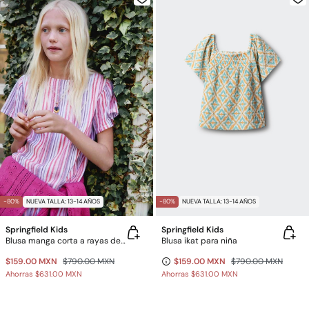
-80%
NUEVA TALLA: 13-14 AÑOS
-80%
NUEVA TALLA: 13-14 AÑOS
Springfield Kids
Springfield Kids
Blusa manga corta a rayas de lurex para niña
Blusa ikat para niña
$159.00 MXN
$790.00 MXN
$159.00 MXN
$790.00 MXN
Ahorras
$631.00 MXN
Ahorras
$631.00 MXN