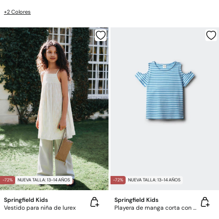
+2 Colores
-72%
NUEVA TALLA: 13-14 AÑOS
-72%
NUEVA TALLA: 13-14 AÑOS
Springfield Kids
Springfield Kids
Vestido para niña de lurex
Playera de manga corta con hombros descubiertos para niña