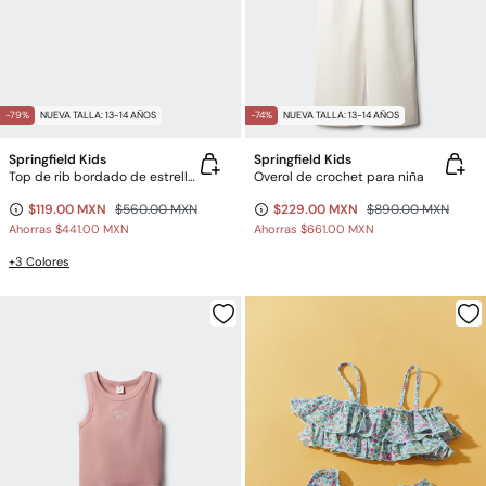
-79%
NUEVA TALLA: 13-14 AÑOS
-74%
NUEVA TALLA: 13-14 AÑOS
Springfield Kids
Springfield Kids
Top de rib bordado de estrella para niña
Overol de crochet para niña
$119.00 MXN
$560.00 MXN
$229.00 MXN
$890.00 MXN
Ahorras
$441.00 MXN
Ahorras
$661.00 MXN
+3 Colores