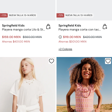
-72%
NUEVA TALLA: 13-14 AÑOS
-72%
NUEVA TALLA: 13-14 AÑOS
Springfield Kids
Springfield Kids
Playera manga corta Lilo & Stich para niña
Playera manga corta con tachas para niña
$159.00 MXN
$560.00 MXN
$119.00 MXN
$420.00 MXN
Ahorras
$401.00 MXN
Ahorras
$301.00 MXN
+2 Colores