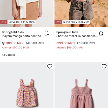
-72%
NUEVA TALLA: 13-14 AÑOS
-75%
NUEVA TALLA: 13-14 AÑOS
Springfield Kids
Springfield Kids
Playera manga corta con tachas para niña
Short de mezclilla con flecos para niña
$119.00 MXN
$420.00 MXN
$199.00 MXN
$790.00 MXN
Ahorras
$301.00 MXN
Ahorras
$591.00 MXN
+2 Colores