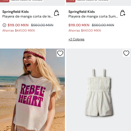
Springfield Kids
Springfield Kids
Playera de manga corta de lentejuelas limón para niña
Playera de manga corta Summer Tour para niña
$119.00 MXN
$560.00 MXN
$119.00 MXN
$560.00 MXN
Ahorras
$441.00 MXN
Ahorras
$441.00 MXN
+2 Colores