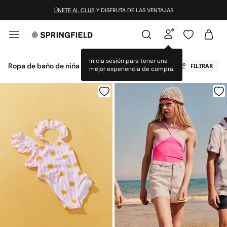
¡DESCARGA LA APP!
ÚNETE AL CLUB
Y DISFRUTA DE LAS VENTAJAS
Ropa de baño de niña
FILTRAR