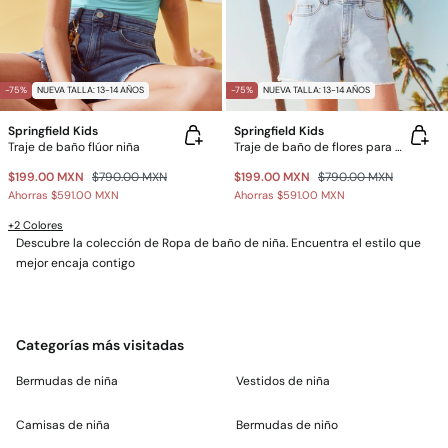
-75%
NUEVA TALLA: 13-14 AÑOS
-75%
NUEVA TALLA: 13-14 AÑOS
Springfield Kids
Springfield Kids
Traje de baño flúor niña
Traje de baño de flores para niña
$199.00 MXN
$790.00 MXN
$199.00 MXN
$790.00 MXN
Ahorras
$591.00 MXN
Ahorras
$591.00 MXN
+2 Colores
Descubre la colección de Ropa de baño de niña. Encuentra el estilo que
mejor encaja contigo
Categorías más visitadas
Bermudas de niña
Vestidos de niña
Camisas de niña
Bermudas de niño