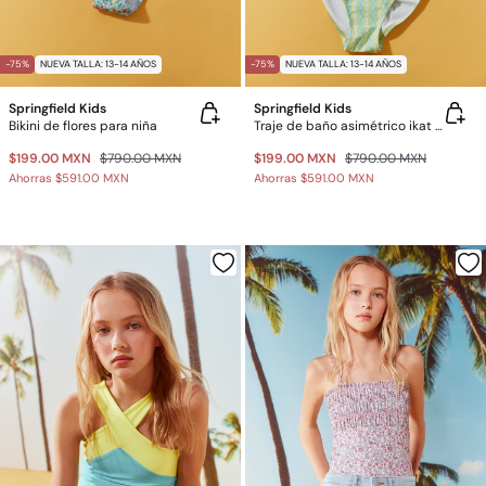
-75%
NUEVA TALLA: 13-14 AÑOS
-75%
NUEVA TALLA: 13-14 AÑOS
Springfield Kids
Springfield Kids
Bikini de flores para niña
Traje de baño asimétrico ikat para niña
$199.00 MXN
$790.00 MXN
$199.00 MXN
$790.00 MXN
Ahorras
$591.00 MXN
Ahorras
$591.00 MXN