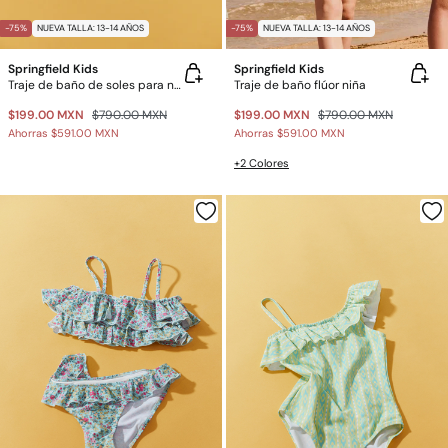
-75%
NUEVA TALLA: 13-14 AÑOS
-75%
NUEVA TALLA: 13-14 AÑOS
Springfield Kids
Springfield Kids
Traje de baño de soles para niña
Traje de baño flúor niña
$199.00 MXN
$790.00 MXN
$199.00 MXN
$790.00 MXN
Ahorras
$591.00 MXN
Ahorras
$591.00 MXN
+2 Colores