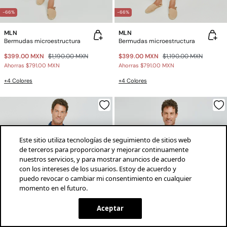
-66%
-66%
MLN
MLN
Bermudas microestructura
Bermudas microestructura
$399.00 MXN
$1,190.00 MXN
$399.00 MXN
$1,190.00 MXN
Ahorras
$791.00 MXN
Ahorras
$791.00 MXN
+4 Colores
+4 Colores
Este sitio utiliza tecnologías de seguimiento de sitios web
de terceros para proporcionar y mejorar continuamente
nuestros servicios, y para mostrar anuncios de acuerdo
con los intereses de los usuarios. Estoy de acuerdo y
puedo revocar o cambiar mi consentimiento en cualquier
momento en el futuro.
¡descarga la app!
INSTALAR
SPRINGFIELD
Aceptar