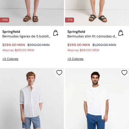
-70%
-77%
Springfield
Springfield
Bermudas ligeras de 5 bolsillos lavado regular fit
Bermudas slim fit cómodas de lino
$299.00 MXN
$990.00 MXN
$299.00 MXN
$1,290.00 MXN
Ahorras
$691.00 MXN
Ahorras
$991.00 MXN
+3 Colores
+3 Colores