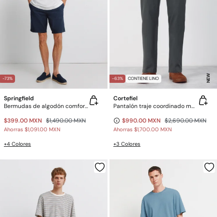
NEW
-73%
-63%
CONTIENE LINO
Springfield
Cortefiel
Bermudas de algodón comfort fit
Pantalón traje coordinado mezcla lino
$399.00 MXN
$1,490.00 MXN
$990.00 MXN
$2,690.00 MXN
Ahorras
$1,091.00 MXN
Ahorras
$1,700.00 MXN
+4 Colores
+3 Colores