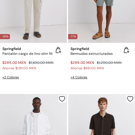
-80%
-77%
Springfield
Springfield
Pantalón cargo de lino slim fit
Bermudas estructuradas
$299.00 MXN
$1,490.00 MXN
$299.00 MXN
$1,290.00 MXN
Ahorras
$1,191.00 MXN
Ahorras
$991.00 MXN
+2 Colores
+4 Colores