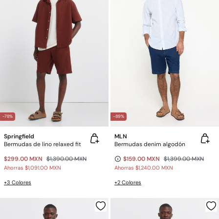
-78%
-89%
Springfield
MLN
Bermudas de lino relaxed fit
Bermudas denim algodón
$299.00 MXN
$1,390.00 MXN
$159.00 MXN
$1,399.00 MXN
Ahorras
$1,091.00 MXN
Ahorras
$1,240.00 MXN
+3 Colores
+2 Colores