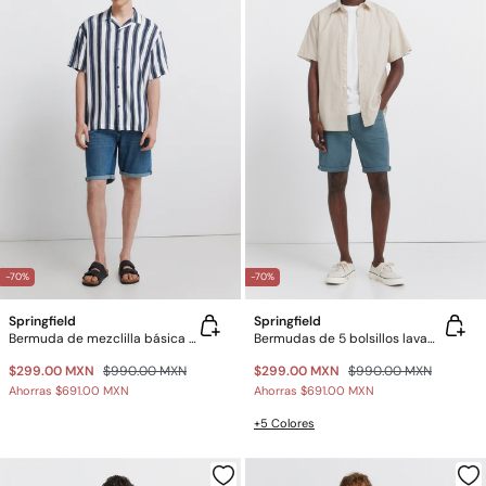
-70%
-70%
Springfield
Springfield
Bermuda de mezclilla básica slim fit
Bermudas de 5 bolsillos lavadas slim fit
$299.00 MXN
$990.00 MXN
$299.00 MXN
$990.00 MXN
Ahorras
$691.00 MXN
Ahorras
$691.00 MXN
+5 Colores