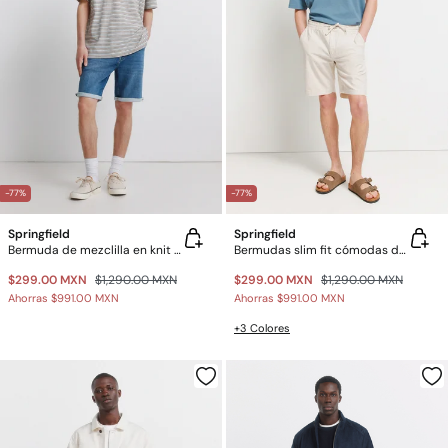
-77%
-77%
Springfield
Springfield
Bermuda de mezclilla en knit denim medio
Bermudas slim fit cómodas de lino
$299.00 MXN
$1,290.00 MXN
$299.00 MXN
$1,290.00 MXN
Ahorras
$991.00 MXN
Ahorras
$991.00 MXN
+3 Colores