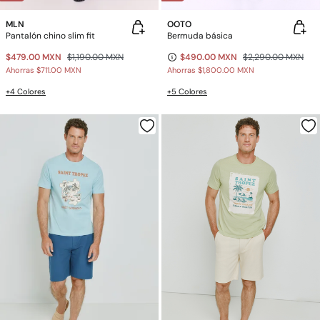
MLN
OOTO
Pantalón chino slim fit
Bermuda básica
$479.00 MXN
$1,190.00 MXN
$490.00 MXN
$2,290.00 MXN
Ahorras
$711.00 MXN
Ahorras
$1,800.00 MXN
+4 Colores
+5 Colores