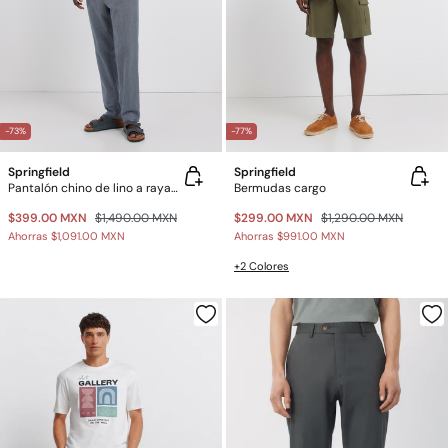
-73%
-77%
Springfield
Springfield
Pantalón chino de lino a rayas straight fit
Bermudas cargo
$399.00 MXN
$1,490.00 MXN
$299.00 MXN
$1,290.00 MXN
Ahorras
$1,091.00 MXN
Ahorras
$991.00 MXN
+2 Colores