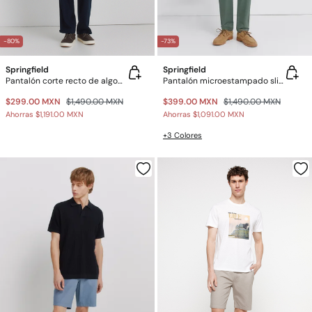
-80%
-73%
Springfield
Springfield
Pantalón corte recto de algodón
Pantalón microestampado slim fit
$299.00 MXN
$1,490.00 MXN
$399.00 MXN
$1,490.00 MXN
Ahorras
$1,191.00 MXN
Ahorras
$1,091.00 MXN
+3 Colores