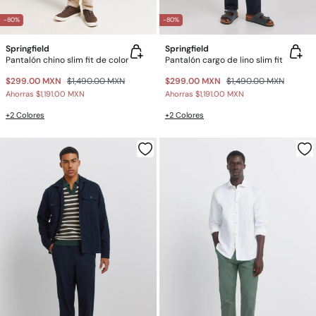
-80%
-80%
Springfield
Springfield
Pantalón chino slim fit de color
Pantalón cargo de lino slim fit
$299.00 MXN
$1,490.00 MXN
$299.00 MXN
$1,490.00 MXN
Ahorras
$1,191.00 MXN
Ahorras
$1,191.00 MXN
+2 Colores
+2 Colores