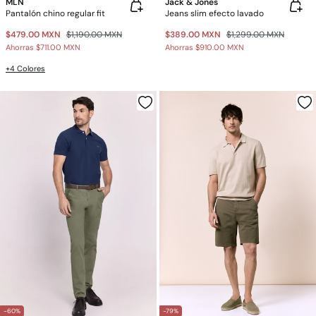
MLN
Jack & Jones
Pantalón chino regular fit
Jeans slim efecto lavado
$479.00 MXN
$1,190.00 MXN
$389.00 MXN
$1,299.00 MXN
Ahorras
$711.00 MXN
Ahorras
$910.00 MXN
+4 Colores
-60%
-79%