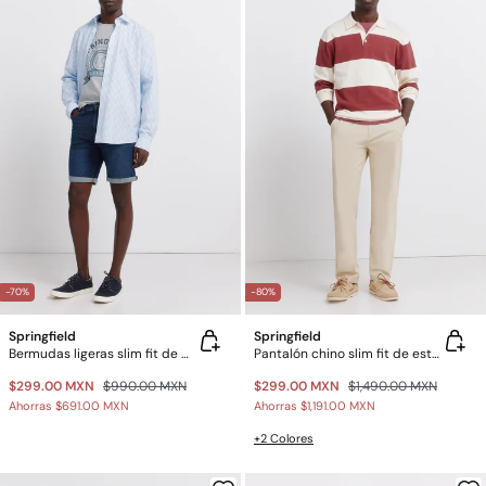
-70%
-80%
Springfield
Springfield
Bermudas ligeras slim fit de mezclilla
Pantalón chino slim fit de estructura comfort
$299.00 MXN
$990.00 MXN
$299.00 MXN
$1,490.00 MXN
Ahorras
$691.00 MXN
Ahorras
$1,191.00 MXN
+2 Colores