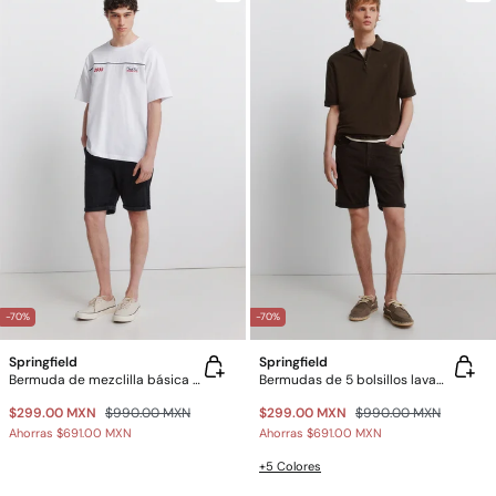
-70%
-70%
Springfield
Springfield
Bermuda de mezclilla básica slim fit negra
Bermudas de 5 bolsillos lavadas slim fit
$299.00 MXN
$990.00 MXN
$299.00 MXN
$990.00 MXN
Ahorras
$691.00 MXN
Ahorras
$691.00 MXN
+5 Colores