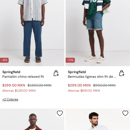
-81%
-70%
Springfield
Springfield
Pantalón chino relaxed fit
Bermudas ligeras slim fit de mezclilla
$299.00 MXN
$1,590.00 MXN
$299.00 MXN
$990.00 MXN
Ahorras
$1,291.00 MXN
Ahorras
$691.00 MXN
+2 Colores