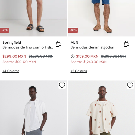
-77%
-89%
Springfield
MLN
Bermudas de lino comfort slim fit
Bermudas denim algodón
$299.00 MXN
$1,290.00 MXN
$159.00 MXN
$1,399.00 MXN
Ahorras
$991.00 MXN
Ahorras
$1,240.00 MXN
+4 Colores
+2 Colores