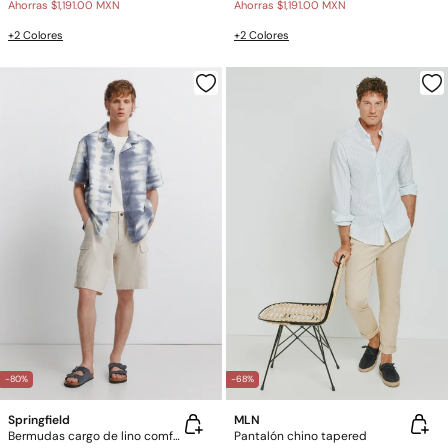
Ahorras
$1,191.00 MXN
Ahorras
$1,191.00 MXN
+2 Colores
+2 Colores
-80%
-68%
Springfield
MLN
Bermudas cargo de lino comfort fit
Pantalón chino tapered