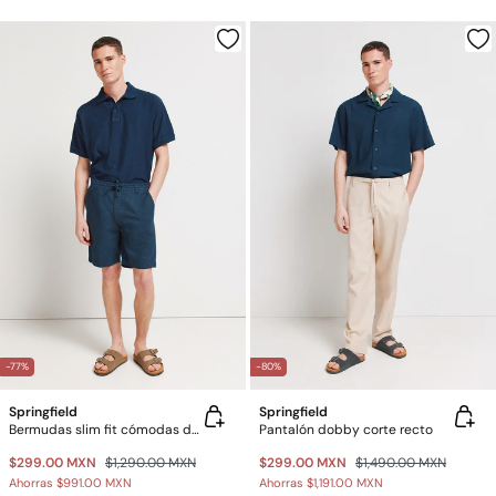
-77%
-80%
Springfield
Springfield
Bermudas slim fit cómodas de lino
Pantalón dobby corte recto
$299.00 MXN
$1,290.00 MXN
$299.00 MXN
$1,490.00 MXN
Ahorras
$991.00 MXN
Ahorras
$1,191.00 MXN