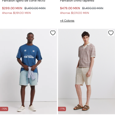
Pantalón ligero de corte recto
Pantalón chino tapered
$299.00 MXN
$1,490.00 MXN
$479.00 MXN
$1,490.00 MXN
Ahorras
$1,191.00 MXN
Ahorras
$1,011.00 MXN
+4 Colores
-70%
-77%