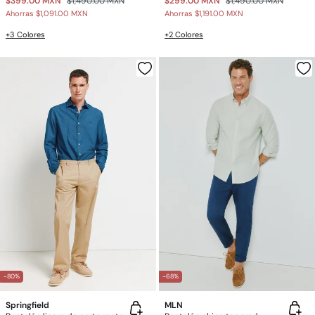
$399.00 MXN
$1,490.00 MXN
$299.00 MXN
$1,490.00 MXN
Ahorras
$1,091.00 MXN
Ahorras
$1,191.00 MXN
+3 Colores
+2 Colores
-80%
-68%
Springfield
MLN