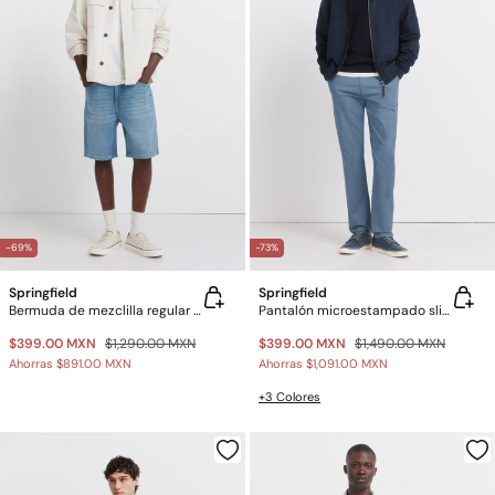
-69%
-73%
Springfield
Springfield
Bermuda de mezclilla regular fit
Pantalón microestampado slim fit
$399.00 MXN
$1,290.00 MXN
$399.00 MXN
$1,490.00 MXN
Ahorras
$891.00 MXN
Ahorras
$1,091.00 MXN
+3 Colores