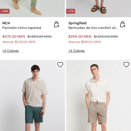
-68%
-77%
MLN
Springfield
Pantalón chino tapered
Bermudas de lino comfort slim fit
$479.00 MXN
$1,490.00 MXN
$299.00 MXN
$1,290.00 MXN
Ahorras
$1,011.00 MXN
Ahorras
$991.00 MXN
+4 Colores
+4 Colores