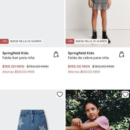
-74%
NUEVA TALLA: 13-14 AÑOS
-74%
NUEVA TALLA: 13-14 AÑOS
Springfield Kids
Springfield Kids
Falda ikat para niña
Falda de cebra para niña
$199.00 MXN
$760.00 MXN
$199.00 MXN
$760.00 MXN
Ahorras
$561.00 MXN
Ahorras
$561.00 MXN