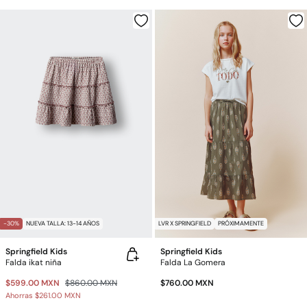
-30%
NUEVA TALLA: 13-14 AÑOS
LVR X SPRINGFIELD
PRÓXIMAMENTE
Springfield Kids
Springfield Kids
Falda ikat niña
Falda La Gomera
$599.00 MXN
$860.00 MXN
$760.00 MXN
Ahorras
$261.00 MXN