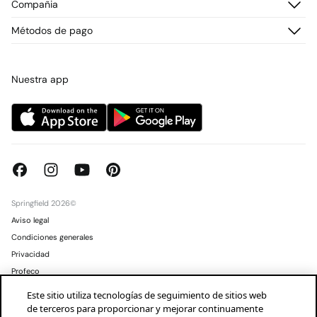
Compañia
Envío
¡Únete!
Cambios, devoluciones y desistimiento
¿Quiénes somos?
Métodos de pago
Promociones vigentes
Prensa
Tarjeta regalo online
Trabaja con nosotros
Concursos y sorteos
Tiendas
Nuestra app
Springfield 2026©
Aviso legal
Condiciones generales
Privacidad
Profeco
Condusef
Este sitio utiliza tecnologías de seguimiento de sitios web
de terceros para proporcionar y mejorar continuamente