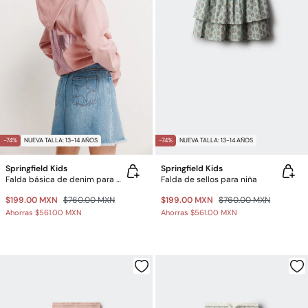
-74%
NUEVA TALLA: 13-14 AÑOS
-74%
NUEVA TALLA: 13-14 AÑOS
Springfield Kids
Springfield Kids
Falda básica de denim para niña
Falda de sellos para niña
$199.00 MXN
$760.00 MXN
$199.00 MXN
$760.00 MXN
Ahorras
$561.00 MXN
Ahorras
$561.00 MXN