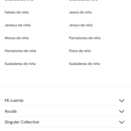
Faldas de niña
Jeans de niño
Jerseys de niña
Jersys de niño
Monos de niña
Pantalones de niño
Pantalones de niña
Polos de niño
Sudaderas de niña
Sudaderas de niño
Mi cuenta
Iniciar sesión
Ayuda
Registrarme
Atención al cliente
Singular Collective
Direcciones de envío
Preguntas frecuentes
Historial de pedidos
Descúbrelo