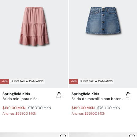
-74%
NUEVA TALLA: 13-14 AÑOS
-74%
NUEVA TALLA: 13-14 AÑOS
Springfield Kids
Springfield Kids
Falda midi para niña
Falda de mezclilla con botones para niña
$199.00 MXN
$760.00 MXN
$199.00 MXN
$760.00 MXN
Ahorras
$561.00 MXN
Ahorras
$561.00 MXN