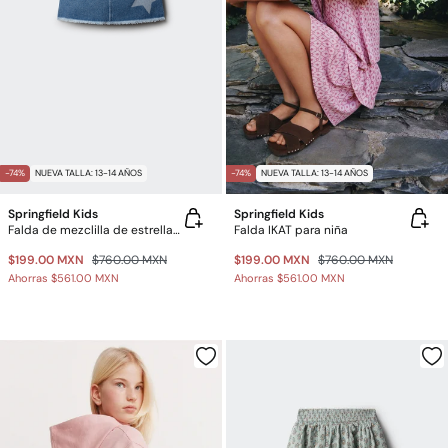
-74%
NUEVA TALLA: 13-14 AÑOS
-74%
NUEVA TALLA: 13-14 AÑOS
Springfield Kids
Springfield Kids
Falda de mezclilla de estrellas para niña
Falda IKAT para niña
$199.00 MXN
$760.00 MXN
$199.00 MXN
$760.00 MXN
Ahorras
$561.00 MXN
Ahorras
$561.00 MXN