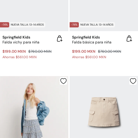
-74%
NUEVA TALLA: 13-14 AÑOS
-74%
NUEVA TALLA: 13-14 AÑOS
Springfield Kids
Springfield Kids
Falda vichy para niña
Falda básica para niña
$199.00 MXN
$760.00 MXN
$199.00 MXN
$760.00 MXN
Ahorras
$561.00 MXN
Ahorras
$561.00 MXN