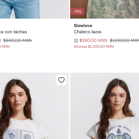
-75%
Slowlove
ca con tachas
Chaleco lazos
N
$560.00 MXN
$390.00 MXN
$1,590.00 MX
00 MXN
Ahorras
$1,200.00 MXN