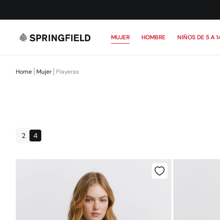
MUJER
HOMBRE
NIÑOS DE 5 A 1
Home
Mujer
Playeras
2
4