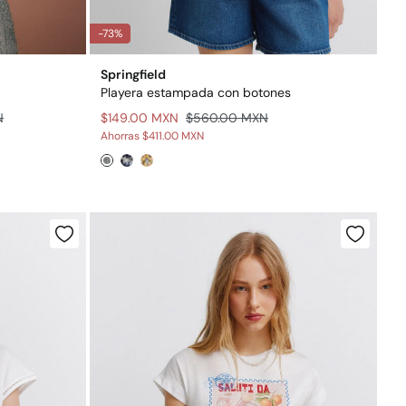
-73%
Springfield
Playera estampada con botones
N
$149.00 MXN
$560.00 MXN
Ahorras
$411.00 MXN