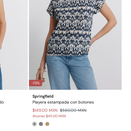
-73%
Springfield
ido
Playera estampada con botones
$149.00 MXN
$560.00 MXN
Ahorras
$411.00 MXN