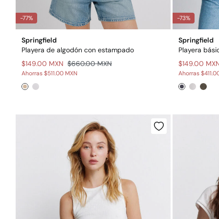
-77%
-73%
Springfield
Springfield
Playera de algodón con estampado
Playera bási
$149.00 MXN
$660.00 MXN
$149.00 MX
Ahorras
$511.00 MXN
Ahorras
$411.