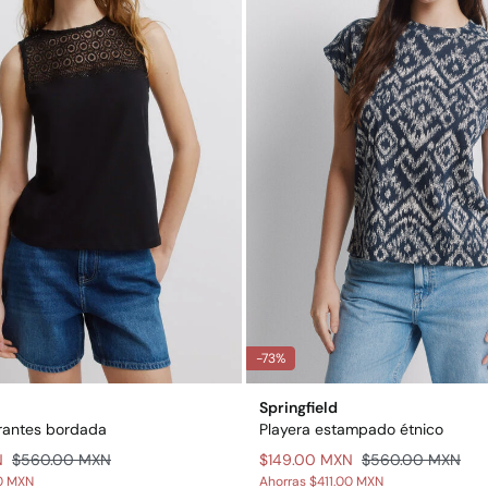
-73%
Springfield
irantes bordada
Playera estampado étnico
N
$560.00 MXN
$149.00 MXN
$560.00 MXN
00 MXN
Ahorras
$411.00 MXN