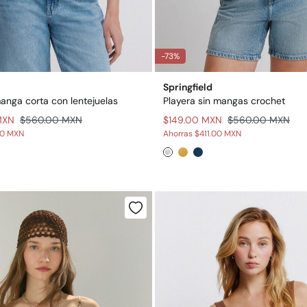
-73%
Springfield
anga corta con lentejuelas
Playera sin mangas crochet
MXN
$560.00 MXN
$149.00 MXN
$560.00 MXN
00 MXN
Ahorras
$411.00 MXN