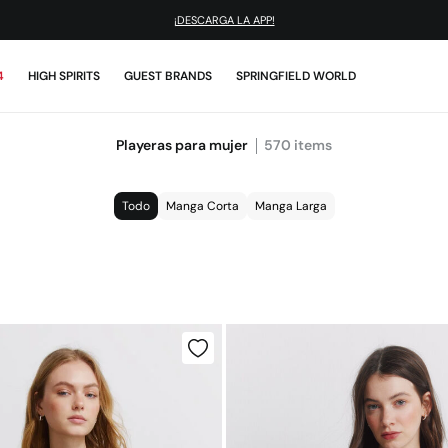
¡DESCARGA LA APP!
4
HIGH SPIRITS
GUEST BRANDS
SPRINGFIELD WORLD
Playeras para mujer
570
items
Todo
Manga Corta
Manga Larga