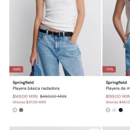
-68%
-70%
Springfield
Springfield
Playera básica nadadora
Playera de 
$149.00 MXN
$460.00 MXN
$199.00 MX
Ahorras
$311.00 MXN
Ahorras
$461.