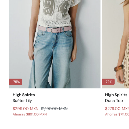
-75%
-72%
High Spirits
High Spirits
Suéter Lily
Duna Top
$299.00 MXN
$1,190.00 MXN
$279.00 MX
Ahorras
$891.00 MXN
Ahorras
$711.0