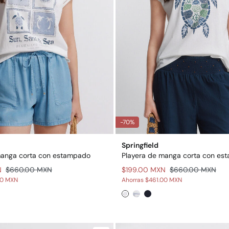
-70%
Springfield
manga corta con estampado
Playera de manga corta con es
N
$660.00 MXN
$199.00 MXN
$660.00 MXN
00 MXN
Ahorras
$461.00 MXN