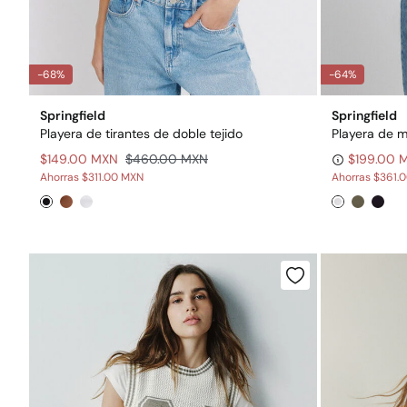
-68%
-64%
Springfield
Springfield
Playera de tirantes de doble tejido
Playera de m
$149.00 MXN
$460.00 MXN
$199.00 
Ahorras
$311.00 MXN
Ahorras
$361.