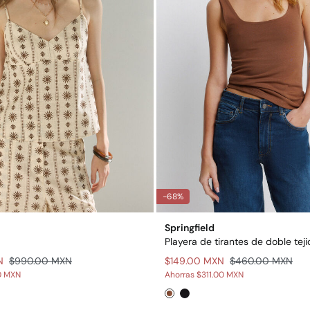
-68%
Springfield
Playera de tirantes de doble tej
N
$990.00 MXN
$149.00 MXN
$460.00 MXN
0 MXN
Ahorras
$311.00 MXN