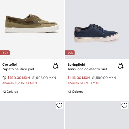
-60%
-30%
Cortefiel
Springfield
Zapato nautico piel
Tenis icónico efecto piel
$790.00 MXN
$1,995.00 MXN
$1,113.00 MXN
$1,590.00 MXN
Ahorras
$1,205.00 MXN
Ahorras
$477.00 MXN
+2 Colores
+3 Colores