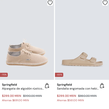
-70%
-65%
Springfield
Springfield
Alpargata de algodón rústico con contraste
Sandalia engomada con hebillas
$299.00 MXN
$990.00 MXN
$299.00 MXN
$860.00 MXN
Ahorras
$691.00 MXN
Ahorras
$561.00 MXN