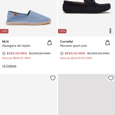
NEW
-63%
-67%
MLN
Cortefiel
Alpargata de tejido
Mocasin sport piel
$399.00 MXN
$1,090.00 MXN
$990.00 MXN
$2,999.00 MXN
Ahorras
$691.00 MXN
Ahorras
$2,009.00 MXN
+4 Colores