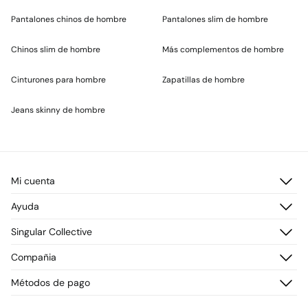
Pantalones chinos de hombre
Pantalones slim de hombre
Chinos slim de hombre
Más complementos de hombre
Cinturones para hombre
Zapatillas de hombre
Jeans skinny de hombre
Mi cuenta
Iniciar sesión
Ayuda
Registrarme
Atención al cliente
Singular Collective
Direcciones de envío
Preguntas frecuentes
Historial de pedidos
Descúbrelo
Compañia
Envío
¡Únete!
Cambios, devoluciones y desistimiento
¿Quiénes somos?
Métodos de pago
Promociones vigentes
Prensa
Tarjeta regalo online