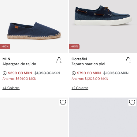
-63%
-60%
MLN
Cortefiel
Alpargata de tejido
Zapato nautico piel
$399.00 MXN
$1,090.00 MXN
$790.00 MXN
$1,995.00 MXN
Ahorras
$691.00 MXN
Ahorras
$1,205.00 MXN
+4 Colores
+2 Colores