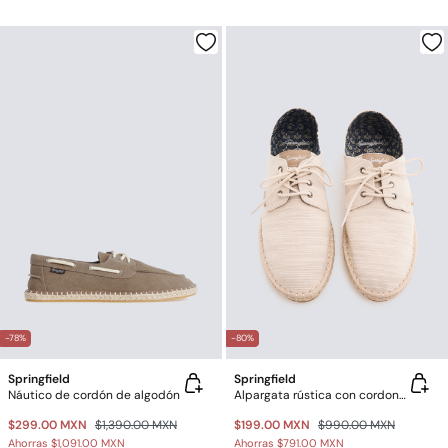
-78%
-80%
Springfield
Springfield
Náutico de cordón de algodón
Alpargata rústica con cordones
$299.00 MXN
$1,390.00 MXN
$199.00 MXN
$990.00 MXN
Ahorras
$1,091.00 MXN
Ahorras
$791.00 MXN