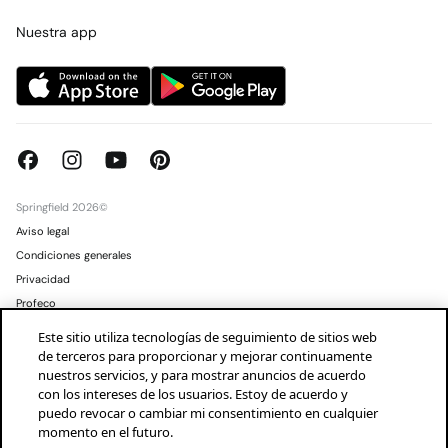
Trabaja con nosotros
Concursos y sorteos
Tiendas
Nuestra app
Springfield 2026©
Aviso legal
Condiciones generales
Privacidad
Profeco
Condusef
Este sitio utiliza tecnologías de seguimiento de sitios web
de terceros para proporcionar y mejorar continuamente
Mexico
Español
nuestros servicios, y para mostrar anuncios de acuerdo
con los intereses de los usuarios. Estoy de acuerdo y
puedo revocar o cambiar mi consentimiento en cualquier
momento en el futuro.
¡descarga la app!