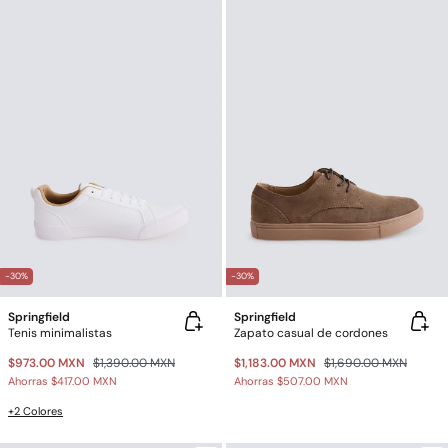
-30%
-30%
Springfield
Springfield
Tenis minimalistas
Zapato casual de cordones
$973.00 MXN
$1,390.00 MXN
$1,183.00 MXN
$1,690.00 MXN
Ahorras
$417.00 MXN
Ahorras
$507.00 MXN
+2 Colores