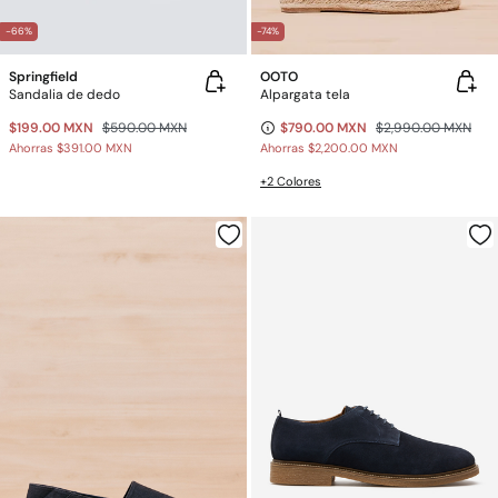
-66%
-74%
Springfield
OOTO
Sandalia de dedo
Alpargata tela
$199.00 MXN
$590.00 MXN
$790.00 MXN
$2,990.00 MXN
Ahorras
$391.00 MXN
Ahorras
$2,200.00 MXN
+2 Colores