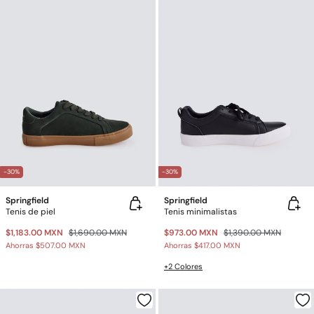
-30%
-30%
Springfield
Springfield
Tenis de piel
Tenis minimalistas
$1,183.00 MXN
$1,690.00 MXN
$973.00 MXN
$1,390.00 MXN
Ahorras
$507.00 MXN
Ahorras
$417.00 MXN
+2 Colores