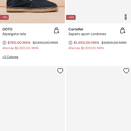
NEW
-74%
-68%
OOTO
Cortefiel
Alpargata tela
Zapato sport cordones
$790.00 MXN
$2,990.00 MXN
$1,490.00 MXN
$4,599.00 MXN
Ahorras
$2,200.00 MXN
Ahorras
$3,109.00 MXN
+2 Colores