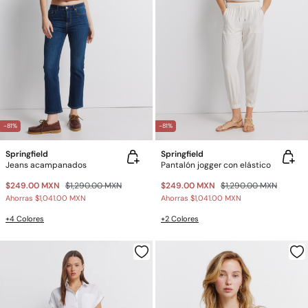
-81%
-81%
Springfield
Springfield
Jeans acampanados
Pantalón jogger con elástico
$249.00 MXN
$1,290.00 MXN
$249.00 MXN
$1,290.00 MXN
Ahorras
$1,041.00 MXN
Ahorras
$1,041.00 MXN
+4 Colores
+2 Colores