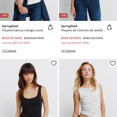
-68%
-68%
Springfield
Springfield
Playera básica manga corta
Playera de tirantes de doble tejido
$149.00 MXN
$460.00 MXN
$149.00 MXN
$460.00 MXN
Ahorras
$311.00 MXN
Ahorras
$311.00 MXN
+2 Colores
+2 Colores