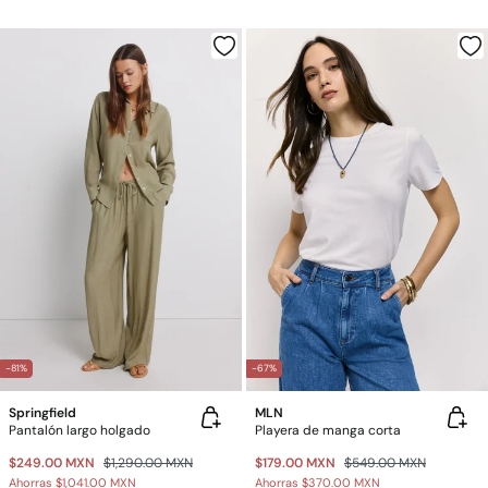
-81%
-67%
Springfield
MLN
Pantalón largo holgado
Playera de manga corta
$249.00 MXN
$1,290.00 MXN
$179.00 MXN
$549.00 MXN
Ahorras
$1,041.00 MXN
Ahorras
$370.00 MXN