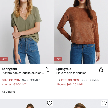
-68%
-77%
Springfield
Springfield
Playera básica cuello en pico de algodón
Playera con tachuelas
$149.00 MXN
$460.00 MXN
$199.00 MXN
$860.00 MXN
Ahorras
$311.00 MXN
Ahorras
$661.00 MXN
+2 Colores