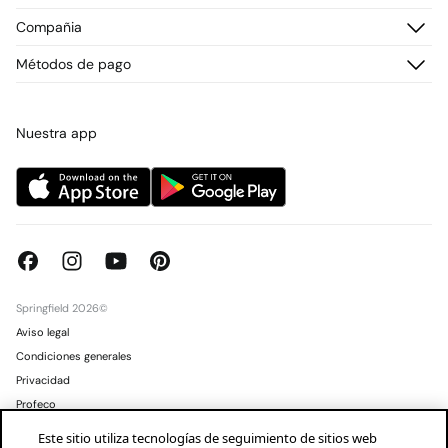
Preguntas frecuentes
Historial de pedidos
Descúbrelo
Compañia
Envío
¡Únete!
Cambios, devoluciones y desistimiento
¿Quiénes somos?
Métodos de pago
Promociones vigentes
Prensa
Tarjeta regalo online
Trabaja con nosotros
Concursos y sorteos
Tiendas
Nuestra app
Springfield 2026©
Aviso legal
Condiciones generales
Privacidad
Profeco
Condusef
Este sitio utiliza tecnologías de seguimiento de sitios web