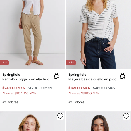
-81%
-68%
Springfield
Springfield
Pantalón jogger con elástico
Playera básica cuello en pico de algodón
$249.00 MXN
$1,290.00 MXN
$149.00 MXN
$460.00 MXN
Ahorras
$1,041.00 MXN
Ahorras
$311.00 MXN
+2 Colores
+2 Colores