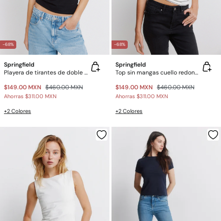
-68%
-68%
Springfield
Springfield
Playera de tirantes de doble tejido
Top sin mangas cuello redondo de algodón
$149.00 MXN
$460.00 MXN
$149.00 MXN
$460.00 MXN
Ahorras
$311.00 MXN
Ahorras
$311.00 MXN
+2 Colores
+2 Colores