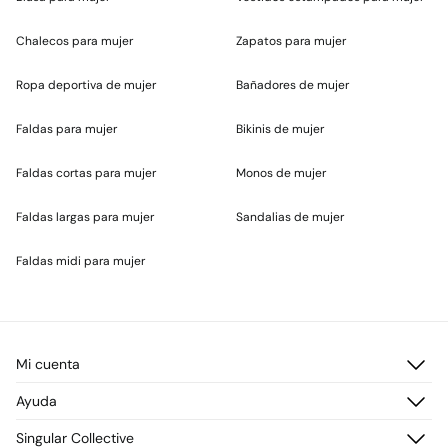
Chalecos para mujer
Zapatos para mujer
Ropa deportiva de mujer
Bañadores de mujer
Faldas para mujer
Bikinis de mujer
Faldas cortas para mujer
Monos de mujer
Faldas largas para mujer
Sandalias de mujer
Faldas midi para mujer
Mi cuenta
Iniciar sesión
Ayuda
Registrarme
Atención al cliente
Singular Collective
Direcciones de envío