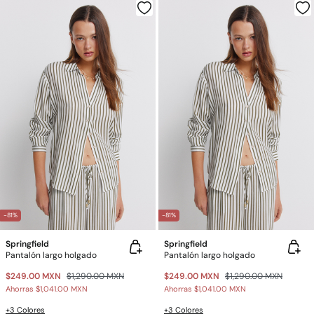
-81%
-81%
Springfield
Springfield
Pantalón largo holgado
Pantalón largo holgado
$249.00 MXN
$1,290.00 MXN
$249.00 MXN
$1,290.00 MXN
Ahorras
$1,041.00 MXN
Ahorras
$1,041.00 MXN
+3 Colores
+3 Colores