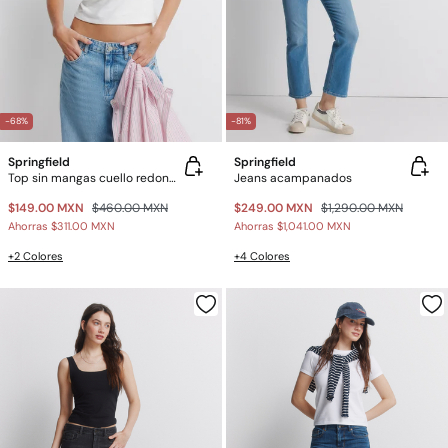
-68%
-81%
Springfield
Springfield
Top sin mangas cuello redondo de algodón
Jeans acampanados
$149.00 MXN
$460.00 MXN
$249.00 MXN
$1,290.00 MXN
Ahorras
$311.00 MXN
Ahorras
$1,041.00 MXN
+2 Colores
+4 Colores