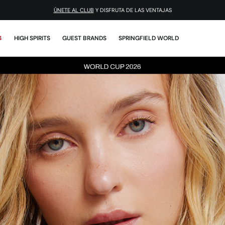
¡DESCARGA LA APP!
4
HIGH SPIRITS
GUEST BRANDS
SPRINGFIELD WORLD