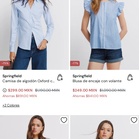
-75%
-77%
Springfield
Springfield
Camisa de algodón Oxford con escote en PICO
Blusa de encaje con volante
$299.00 MXN
$1,190.00 MXN
$249.00 MXN
$1,090.00 MXN
Ahorras
$891.00 MXN
Ahorras
$841.00 MXN
+2 Colores