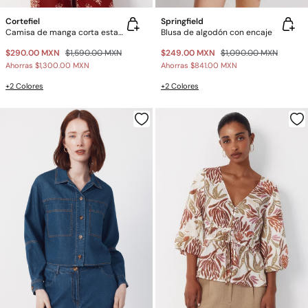
Cortefiel
Springfield
Camisa de manga corta estampada
Blusa de algodón con encaje
$290.00 MXN
$1,590.00 MXN
$249.00 MXN
$1,090.00 MXN
Ahorras
$1,300.00 MXN
Ahorras
$841.00 MXN
+2 Colores
+2 Colores