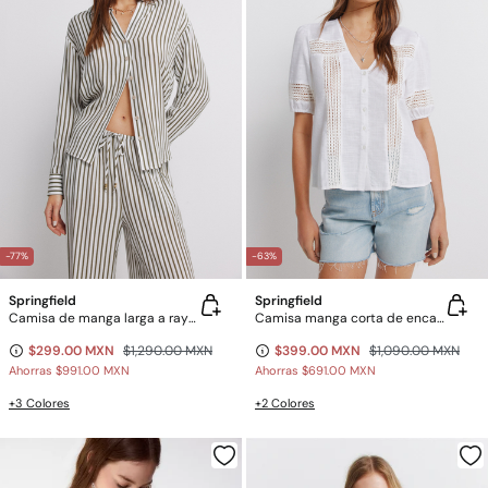
-77%
-63%
Springfield
Springfield
Camisa de manga larga a rayas
Camisa manga corta de encaje
$299.00 MXN
$1,290.00 MXN
$399.00 MXN
$1,090.00 MXN
Ahorras
$991.00 MXN
Ahorras
$691.00 MXN
+3 Colores
+2 Colores