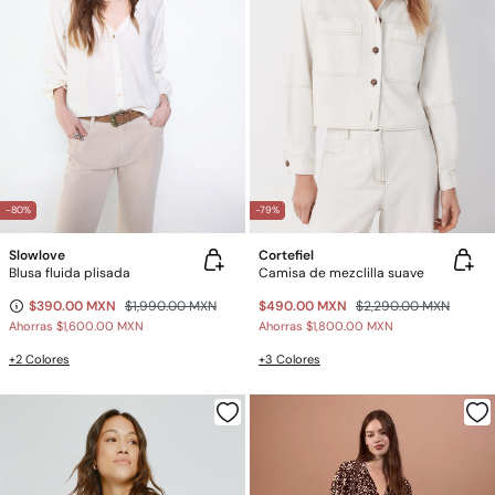
-80%
-79%
Slowlove
Cortefiel
Blusa fluida plisada
Camisa de mezclilla suave
$390.00 MXN
$1,990.00 MXN
$490.00 MXN
$2,290.00 MXN
Ahorras
$1,600.00 MXN
Ahorras
$1,800.00 MXN
+2 Colores
+3 Colores