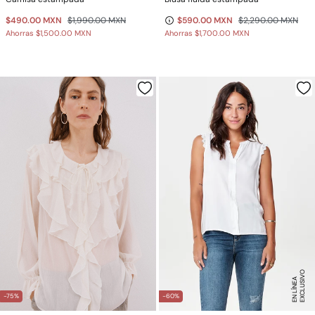
$490.00 MXN
$1,990.00 MXN
$590.00 MXN
$2,290.00 MXN
Ahorras
$1,500.00 MXN
Ahorras
$1,700.00 MXN
E
X
C
L
U
SI
V
O
E
N
LÍ
N
E
A
-75%
-60%