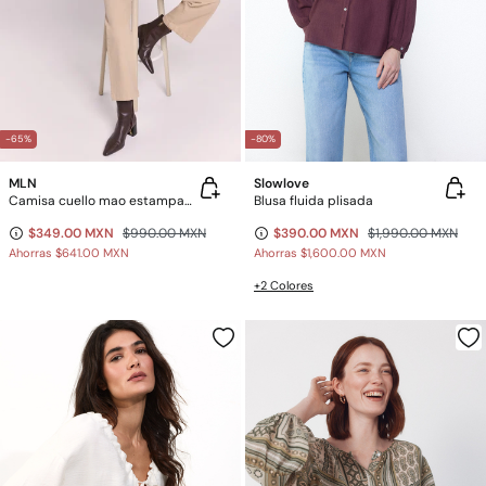
-65%
-80%
MLN
Slowlove
Camisa cuello mao estampada
Blusa fluida plisada
$349.00 MXN
$990.00 MXN
$390.00 MXN
$1,990.00 MXN
Ahorras
$641.00 MXN
Ahorras
$1,600.00 MXN
+2 Colores