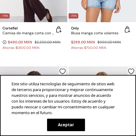
-79%
-70%
Cortefiel
Only
Camisa de manga corta con cinturón
Blusa manga corta volantes
$490.00 MXN
$2,290.00 MXN
$299.00 MXN
$999.00 MXN
Ahorras
$1,800.00 MXN
Ahorras
$700.00 MXN
Este sitio utiliza tecnologías de seguimiento de sitios web
de terceros para proporcionar y mejorar continuamente
nuestros servicios, y para mostrar anuncios de acuerdo
con los intereses de los usuarios. Estoy de acuerdo y
puedo revocar o cambiar mi consentimiento en cualquier
momento en el futuro.
¡descarga la app!
INSTALAR
SPRINGFIELD
Aceptar