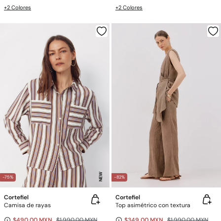
+2 Colores
+2 Colores
NEW
-75%
-82%
Cortefiel
Cortefiel
Camisa de rayas
Top asimétrico con textura
$490.00 MXN
$1,990.00 MXN
$349.00 MXN
$1,990.00 MXN