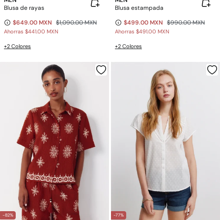
MLN
MLN
Blusa de rayas
Blusa estampada
$649.00 MXN
$1,090.00 MXN
$499.00 MXN
$990.00 MXN
Ahorras
$441.00 MXN
Ahorras
$491.00 MXN
+2 Colores
+2 Colores
-82%
-77%