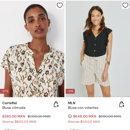
-67%
-34%
Cortefiel
MLN
Blusa cómoda
Blusa con volantes
$390.00 MXN
$1,190.00 MXN
$649.00 MXN
$990.00 MXN
Ahorras
$800.00 MXN
Ahorras
$341.00 MXN