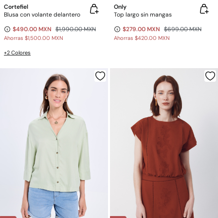
Cortefiel
Only
Blusa con volante delantero
Top largo sin mangas
$490.00 MXN
$1,990.00 MXN
$279.00 MXN
$699.00 MXN
Ahorras
$1,500.00 MXN
Ahorras
$420.00 MXN
+2 Colores