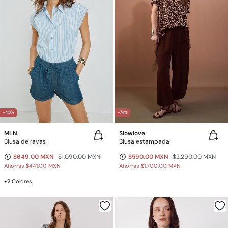
-40%
-74%
MLN
Slowlove
Blusa de rayas
Blusa estampada
$649.00 MXN
$1,090.00 MXN
$590.00 MXN
$2,290.00 MXN
Ahorras
$441.00 MXN
Ahorras
$1,700.00 MXN
+2 Colores