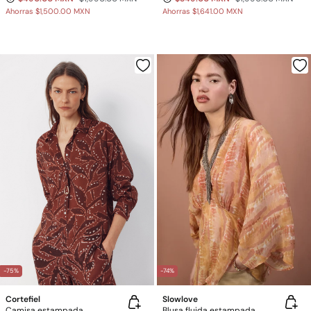
Ahorras
$1,500.00 MXN
Ahorras
$1,641.00 MXN
-75%
-74%
Cortefiel
Slowlove
Camisa estampada
Blusa fluida estampada