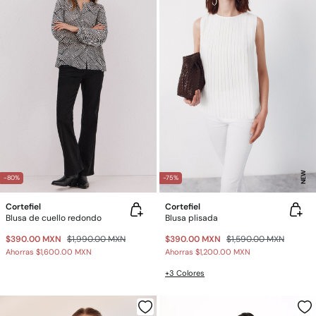
NEW
-80%
-75%
Cortefiel
Cortefiel
Blusa de cuello redondo
Blusa plisada
$390.00 MXN
$1,990.00 MXN
$390.00 MXN
$1,590.00 MXN
Ahorras
$1,600.00 MXN
Ahorras
$1,200.00 MXN
+3 Colores