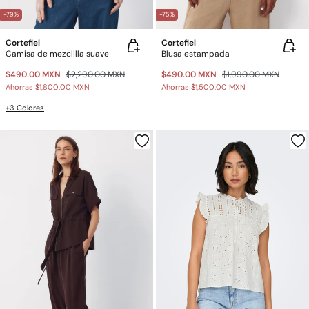
-79%
-75%
Cortefiel
Cortefiel
Camisa de mezclilla suave
Blusa estampada
$490.00 MXN
$2,290.00 MXN
$490.00 MXN
$1,990.00 MXN
Ahorras
$1,800.00 MXN
Ahorras
$1,500.00 MXN
+3 Colores