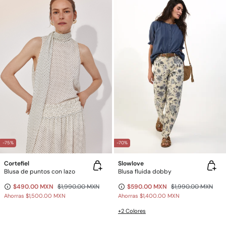
-75%
-70%
Cortefiel
Slowlove
Blusa de puntos con lazo
Blusa fluida dobby
$490.00 MXN
$1,990.00 MXN
$590.00 MXN
$1,990.00 MXN
Ahorras
$1,500.00 MXN
Ahorras
$1,400.00 MXN
+2 Colores