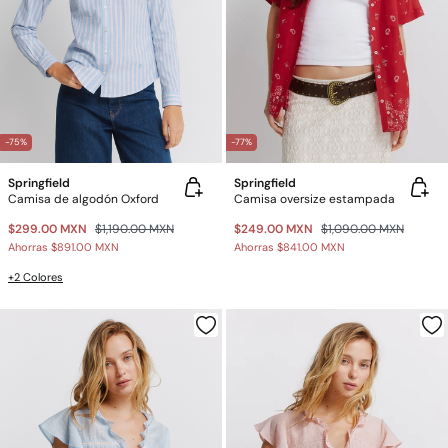
-75%
-77%
Springfield
Springfield
Camisa de algodón Oxford
Camisa oversize estampada
$299.00 MXN
$1,190.00 MXN
$249.00 MXN
$1,090.00 MXN
Ahorras
$891.00 MXN
Ahorras
$841.00 MXN
+2 Colores