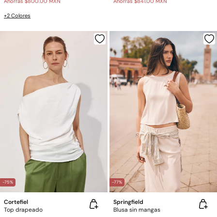
Ahorras
$800.00 MXN
Ahorras
$841.00 MXN
+2 Colores
-75%
-77%
Cortefiel
Springfield
Top drapeado
Blusa sin mangas