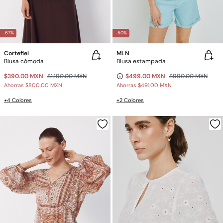
-67%
-50%
Cortefiel
MLN
Blusa cómoda
Blusa estampada
$390.00 MXN
$1,190.00 MXN
$499.00 MXN
$990.00 MXN
Ahorras
$800.00 MXN
Ahorras
$491.00 MXN
+4 Colores
+2 Colores