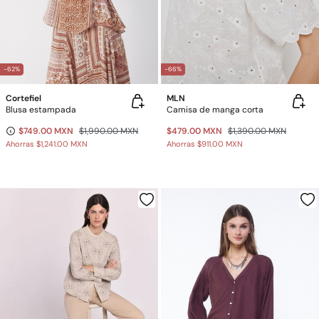
-62%
-66%
Cortefiel
MLN
Blusa estampada
Camisa de manga corta
$749.00 MXN
$1,990.00 MXN
$479.00 MXN
$1,390.00 MXN
Ahorras
$1,241.00 MXN
Ahorras
$911.00 MXN