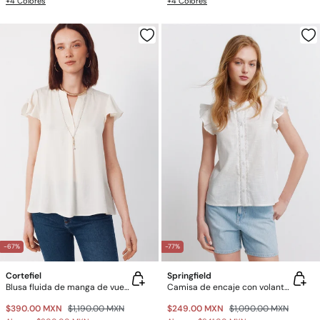
+4 Colores
+4 Colores
-67%
-77%
Cortefiel
Springfield
Blusa fluida de manga de vuelo
Camisa de encaje con volantes
$390.00 MXN
$1,190.00 MXN
$249.00 MXN
$1,090.00 MXN