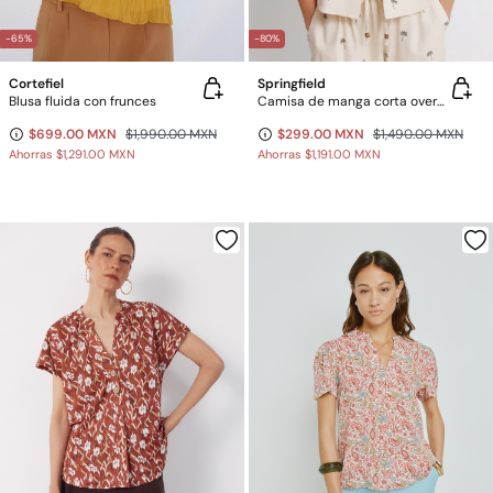
-65%
-80%
Cortefiel
Springfield
Blusa fluida con frunces
Camisa de manga corta oversize de lino
$699.00 MXN
$1,990.00 MXN
$299.00 MXN
$1,490.00 MXN
Ahorras
$1,291.00 MXN
Ahorras
$1,191.00 MXN