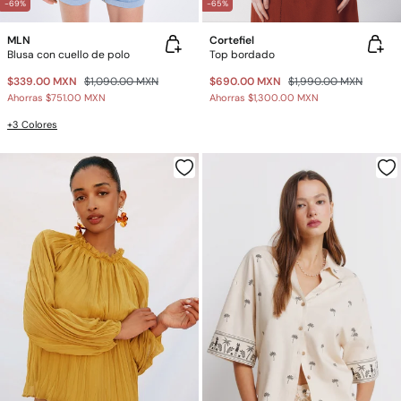
-69%
-65%
MLN
Cortefiel
Blusa con cuello de polo
Top bordado
$339.00 MXN
$1,090.00 MXN
$690.00 MXN
$1,990.00 MXN
Ahorras
$751.00 MXN
Ahorras
$1,300.00 MXN
+3 Colores