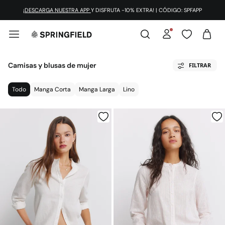
¡DESCARGA NUESTRA APP
Y DISFRUTA -10% EXTRA! | CÓDIGO: SPFAPP
Camisas y blusas de mujer
FILTRAR
Todo
Manga Corta
Manga Larga
Lino