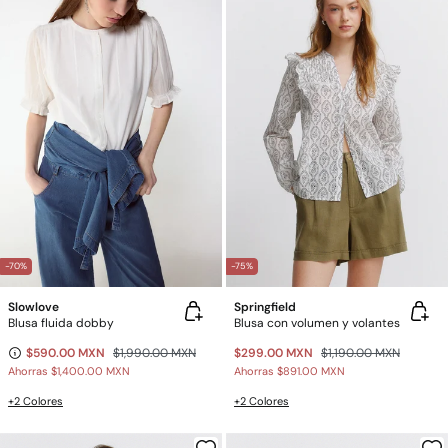
-70%
-75%
Slowlove
Springfield
Blusa fluida dobby
Blusa con volumen y volantes
$590.00 MXN
$1,990.00 MXN
$299.00 MXN
$1,190.00 MXN
Ahorras
$1,400.00 MXN
Ahorras
$891.00 MXN
+2 Colores
+2 Colores