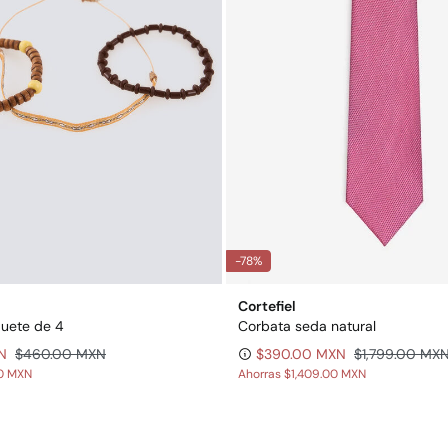
-78%
Cortefiel
quete de 4
Corbata seda natural
N
$460.00 MXN
$390.00 MXN
$1,799.00 MX
00 MXN
Ahorras
$1,409.00 MXN