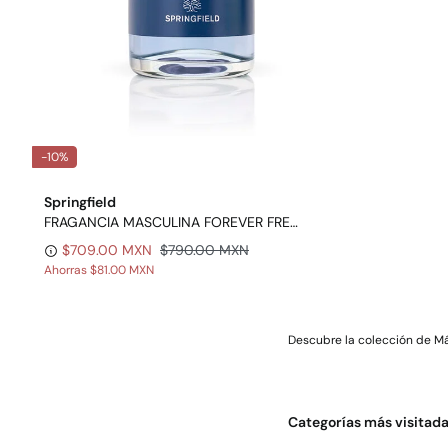
-10%
Springfield
FRAGANCIA MASCULINA FOREVER FREE 100 ML
$709.00 MXN
$790.00 MXN
Ahorras
$81.00 MXN
Descubre la colección de M
Categorías más visitad