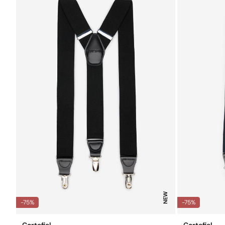
NEW
-75%
-75%