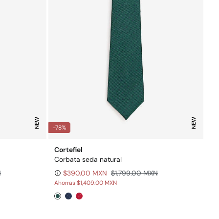
NEW
NEW
-78%
Cortefiel
Corbata seda natural
N
$390.00 MXN
$1,799.00 MXN
Ahorras
$1,409.00 MXN