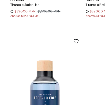
Cortefiel
Cortefiel
Tirante elástico liso
Tirante elást
$390.00 MXN
$1,590.00 MXN
$390.00
Ahorras
$1,200.00 MXN
Ahorras
$1,20