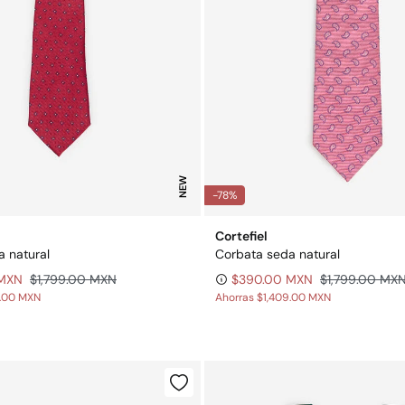
NEW
-78%
Cortefiel
 natural
Corbata seda natural
 MXN
$1,799.00 MXN
$390.00 MXN
$1,799.00 MX
9.00 MXN
Ahorras
$1,409.00 MXN