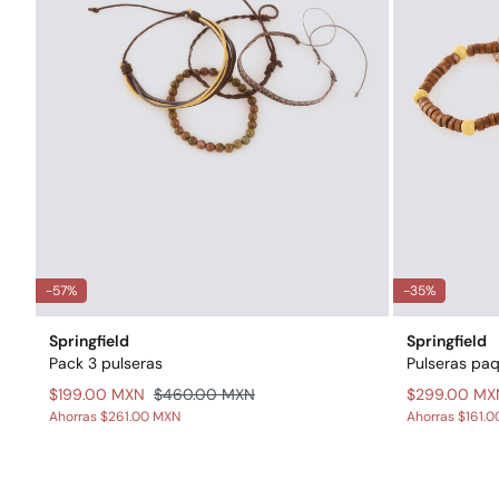
-57%
-35%
Springfield
Springfield
Pack 3 pulseras
Pulseras pa
$199.00 MXN
$460.00 MXN
$299.00 MX
Ahorras
$261.00 MXN
Ahorras
$161.