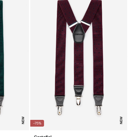
NEW
NEW
-75%