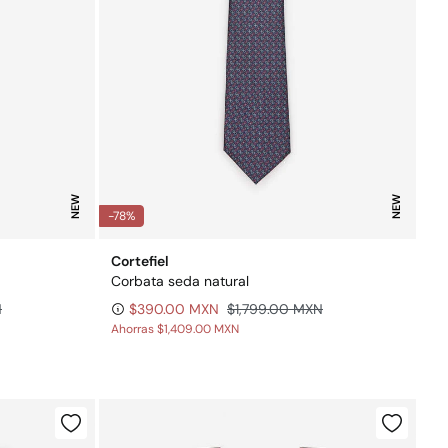
NEW
NEW
-78%
Cortefiel
Corbata seda natural
N
$390.00 MXN
$1,799.00 MXN
Ahorras
$1,409.00 MXN