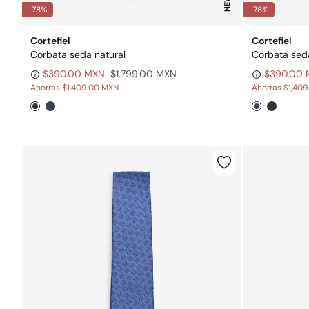
NEW
-78%
-78%
Cortefiel
Cortefiel
Corbata seda natural
Corbata seda
$390.00 MXN
$1,799.00 MXN
$390.00
Ahorras
$1,409.00 MXN
Ahorras
$1,40