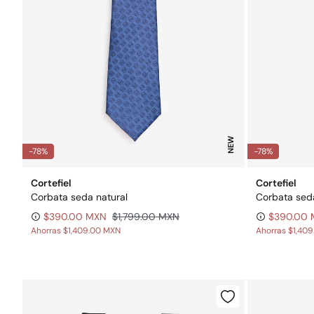
NEW
-78%
-78%
Cortefiel
Cortefiel
Corbata seda natural
Corbata seda
$390.00 MXN
$1,799.00 MXN
$390.00
Ahorras
$1,409.00 MXN
Ahorras
$1,40