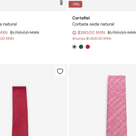
NEW
-78%
Cortefiel
 natural
Corbata seda natural
 MXN
$1,799.00 MXN
$390.00 MXN
$1,799.00 MX
9.00 MXN
Ahorras
$1,409.00 MXN