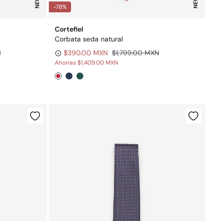
NEW
NEW
-78%
Cortefiel
Corbata seda natural
N
$390.00 MXN
$1,799.00 MXN
Ahorras
$1,409.00 MXN