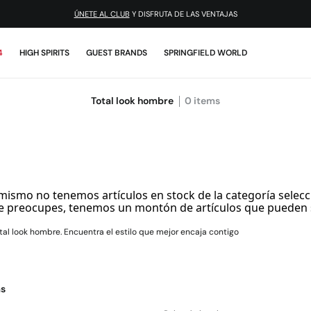
ÚNETE AL CLUB
Y DISFRUTA DE LAS VENTAJAS
4
HIGH SPIRITS
GUEST BRANDS
SPRINGFIELD WORLD
Total look hombre
0
items
mismo no tenemos artículos en stock de la categoría selecc
e preocupes, tenemos un montón de artículos que pueden 
tal look hombre. Encuentra el estilo que mejor encaja contigo
as