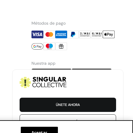
Métodos de pago
Nuestra app
ÚNETE AHORA
Mexico
Español
INICIAR SESIÓN
Aceptar