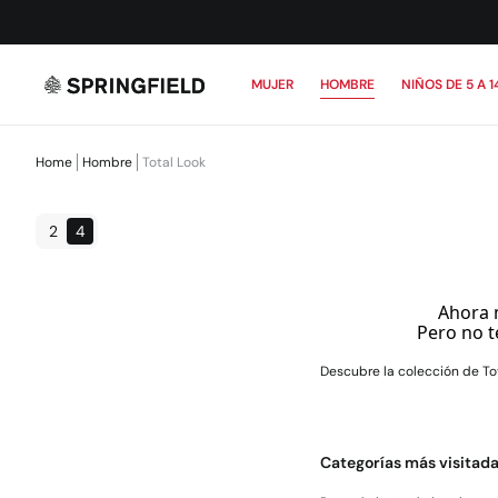
MUJER
HOMBRE
NIÑOS DE 5 A 1
Home
Hombre
Total Look
2
4
Ahora 
Pero no t
Descubre la colección de To
Categorías más visitad