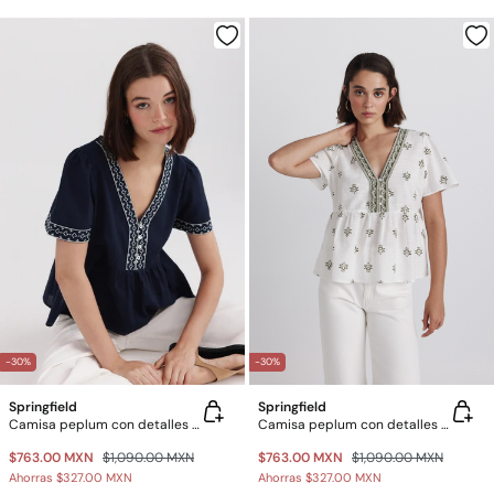
-30%
-30%
Springfield
Springfield
Camisa peplum con detalles en el escote
Camisa peplum con detalles en el escote
$763.00 MXN
$1,090.00 MXN
$763.00 MXN
$1,090.00 MXN
Ahorras
$327.00 MXN
Ahorras
$327.00 MXN