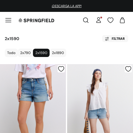
¡DESCARGA LA APP!
2x1590
FILTRAR
Todo
2x790
2x1590
2x1890