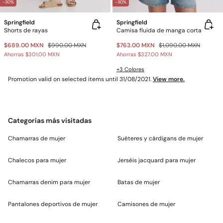
-30%
-30%
Springfield
Springfield
Shorts de rayas
Camisa fluida de manga corta
$689.00 MXN
$990.00 MXN
$763.00 MXN
$1,090.00 MXN
Ahorras
$301.00 MXN
Ahorras
$327.00 MXN
+3 Colores
Promotion valid on selected items until 31/08/2021.
View more.
Categorías más visitadas
Chamarras de mujer
Suéteres y cárdigans de mujer
Chalecos para mujer
Jerséis jacquard para mujer
Chamarras denim para mujer
Batas de mujer
Pantalones deportivos de mujer
Camisones de mujer