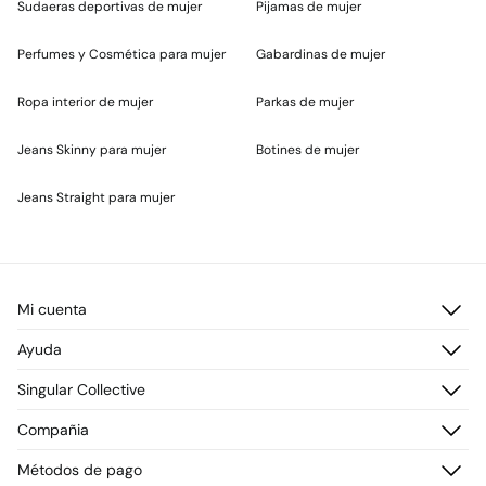
Sudaeras deportivas de mujer
Pijamas de mujer
Perfumes y Cosmética para mujer
Gabardinas de mujer
Ropa interior de mujer
Parkas de mujer
Jeans Skinny para mujer
Botines de mujer
Jeans Straight para mujer
Mi cuenta
Iniciar sesión
Ayuda
Registrarme
Atención al cliente
Singular Collective
Direcciones de envío
Preguntas frecuentes
Historial de pedidos
Descúbrelo
Compañia
Envío
¡Únete!
Cambios, devoluciones y desistimiento
¿Quiénes somos?
Métodos de pago
Promociones vigentes
Prensa