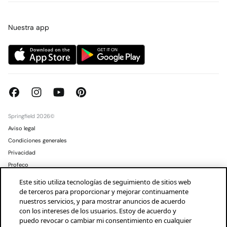
Tarjeta regalo online
Trabaja con nosotros
Concursos y sorteos
Tiendas
Nuestra app
Springfield 2026©
Aviso legal
Condiciones generales
Privacidad
Profeco
Condusef
Este sitio utiliza tecnologías de seguimiento de sitios web
de terceros para proporcionar y mejorar continuamente
Mexico
Español
nuestros servicios, y para mostrar anuncios de acuerdo
con los intereses de los usuarios. Estoy de acuerdo y
puedo revocar o cambiar mi consentimiento en cualquier