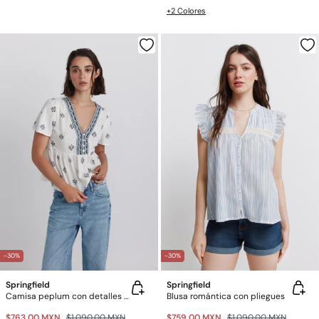
+2 Colores
-30%
-30%
Springfield
Springfield
Camisa peplum con detalles en el escote
Blusa romántica con pliegues
$763.00 MXN
$1,090.00 MXN
$759.00 MXN
$1,090.00 MXN