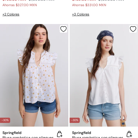
Ahorras
$327.00 MXN
Ahorras
$331.00 MXN
+2 Colores
+3 Colores
-30%
-30%
Springfield
Springfield
Blusa romántica con pliegues
Blusa romántica con pliegues