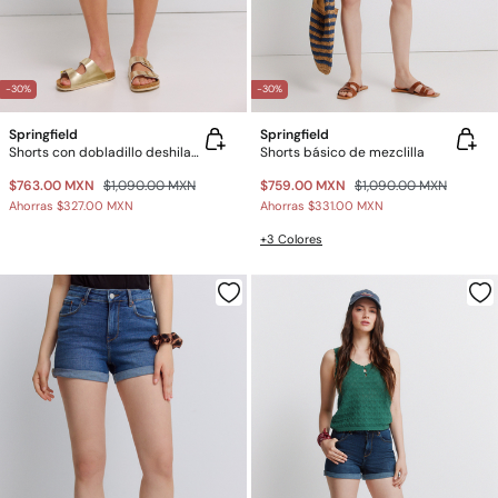
-30%
-30%
Springfield
Springfield
Shorts con dobladillo deshilachado
Shorts básico de mezclilla
$763.00 MXN
$1,090.00 MXN
$759.00 MXN
$1,090.00 MXN
Ahorras
$327.00 MXN
Ahorras
$331.00 MXN
+3 Colores