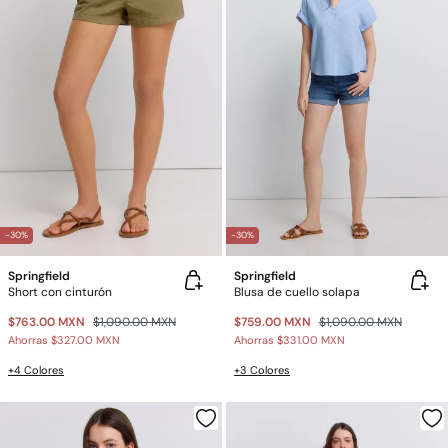
-30%
-30%
Springfield
Springfield
Short con cinturón
Blusa de cuello solapa
$763.00 MXN
$1,090.00 MXN
$759.00 MXN
$1,090.00 MXN
Ahorras
$327.00 MXN
Ahorras
$331.00 MXN
+4 Colores
+3 Colores