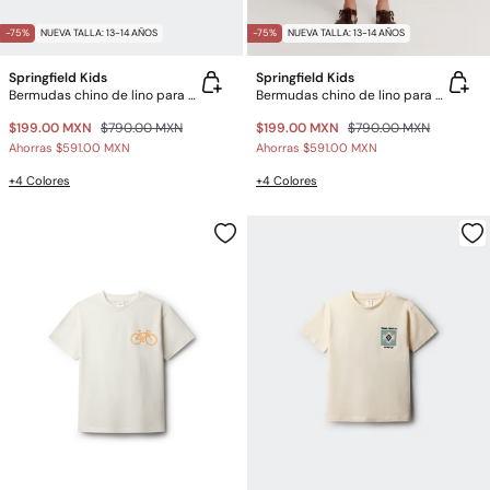
-75%
NUEVA TALLA: 13-14 AÑOS
-75%
NUEVA TALLA: 13-14 AÑOS
Springfield Kids
Springfield Kids
Bermudas chino de lino para niño
Bermudas chino de lino para niño
$199.00 MXN
$790.00 MXN
$199.00 MXN
$790.00 MXN
Ahorras
$591.00 MXN
Ahorras
$591.00 MXN
+4 Colores
+4 Colores