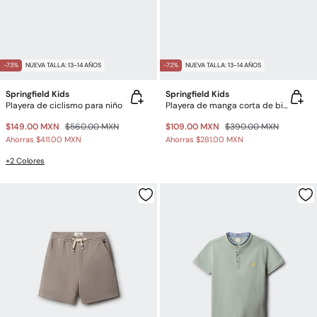
-73%
NUEVA TALLA: 13-14 AÑOS
-72%
NUEVA TALLA: 13-14 AÑOS
Springfield Kids
Springfield Kids
Playera de ciclismo para niño
Playera de manga corta de bicicleta para niño
$149.00 MXN
$560.00 MXN
$109.00 MXN
$390.00 MXN
Ahorras
$411.00 MXN
Ahorras
$281.00 MXN
+2 Colores