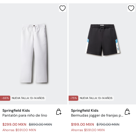
-66%
NUEVA TALLA: 13-14 AÑOS
-75%
NUEVA TALLA: 13-14 AÑOS
Springfield Kids
Springfield Kids
Pantalón para niño de lino
Bermudas jogger de franjas para niño
$299.00 MXN
$890.00 MXN
$199.00 MXN
$790.00 MXN
Ahorras
$591.00 MXN
Ahorras
$591.00 MXN