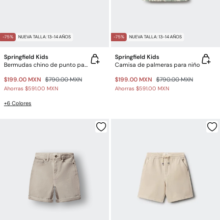
-75%
NUEVA TALLA: 13-14 AÑOS
-75%
NUEVA TALLA: 13-14 AÑOS
Springfield Kids
Springfield Kids
Bermudas chino de punto para niño
Camisa de palmeras para niño
$199.00 MXN
$790.00 MXN
$199.00 MXN
$790.00 MXN
Ahorras
$591.00 MXN
Ahorras
$591.00 MXN
+6 Colores