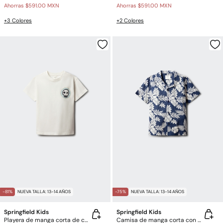
Ahorras
$591.00 MXN
Ahorras
$591.00 MXN
+3 Colores
+2 Colores
-81%
NUEVA TALLA: 13-14 AÑOS
-75%
NUEVA TALLA: 13-14 AÑOS
Springfield Kids
Springfield Kids
Playera de manga corta de calavera para niño
Camisa de manga corta con estampado floral azul para niño