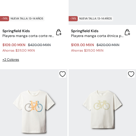
-74%
NUEVA TALLA: 13-14 AÑOS
-74%
NUEVA TALLA: 13-14 AÑOS
Springfield Kids
Springfield Kids
Playera manga corta corte recto niño
Playera manga corta étnica para niño
$109.00 MXN
$420.00 MXN
$109.00 MXN
$420.00 MXN
Ahorras
$311.00 MXN
Ahorras
$311.00 MXN
+2 Colores