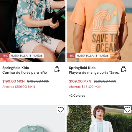
-75%
NUEVA TALLA: 13-14 AÑOS
-81%
NUEVA TALLA: 13-14 AÑOS
Springfield Kids
Springfield Kids
Camisa de flores para niño
Playera de manga corta "Save the ocean" niño
$199.00 MXN
$790.00 MXN
$109.00 MXN
$560.00 MXN
Ahorras
$591.00 MXN
Ahorras
$451.00 MXN
+2 Colores