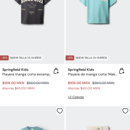
-81%
NUEVA TALLA: 13-14 AÑOS
-81%
NUEVA TALLA: 13-14 AÑOS
Springfield Kids
Springfield Kids
Playera manga corta estampada para niño
Playera de manga corta "Make Wavesr" niño
$109.00 MXN
$560.00 MXN
$109.00 MXN
$560.00 MXN
Ahorras
$451.00 MXN
Ahorras
$451.00 MXN
+2 Colores