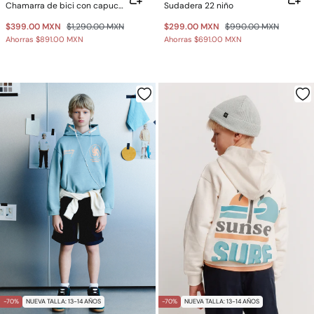
Chamarra de bici con capucha para niño
Sudadera 22 niño
$399.00 MXN
$1,290.00 MXN
$299.00 MXN
$990.00 MXN
Ahorras
$891.00 MXN
Ahorras
$691.00 MXN
-70%
NUEVA TALLA: 13-14 AÑOS
-70%
NUEVA TALLA: 13-14 AÑOS