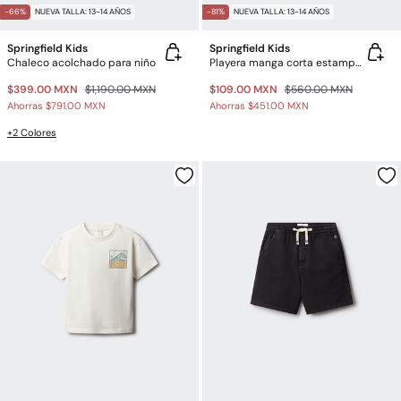
-66%
NUEVA TALLA: 13-14 AÑOS
-81%
NUEVA TALLA: 13-14 AÑOS
Springfield Kids
Springfield Kids
Chaleco acolchado para niño
Playera manga corta estampada para niño
$399.00 MXN
$1,190.00 MXN
$109.00 MXN
$560.00 MXN
Ahorras
$791.00 MXN
Ahorras
$451.00 MXN
+2 Colores