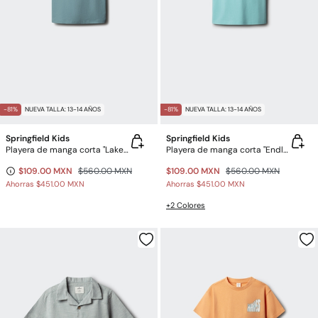
-81%
NUEVA TALLA: 13-14 AÑOS
-81%
NUEVA TALLA: 13-14 AÑOS
Springfield Kids
Springfield Kids
Playera de manga corta "Lake Surfer" niño
Playera de manga corta "Endless Summer" niño
$109.00 MXN
$560.00 MXN
$109.00 MXN
$560.00 MXN
Ahorras
$451.00 MXN
Ahorras
$451.00 MXN
+2 Colores