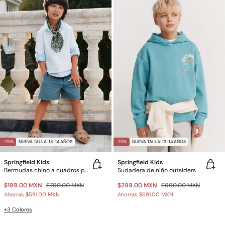
-75%
NUEVA TALLA: 13-14 AÑOS
-70%
NUEVA TALLA: 13-14 AÑOS
Springfield Kids
Springfield Kids
Bermudas chino a cuadros para niño
Sudadera de niño outsiders
$199.00 MXN
$790.00 MXN
$299.00 MXN
$990.00 MXN
Ahorras
$591.00 MXN
Ahorras
$691.00 MXN
+3 Colores