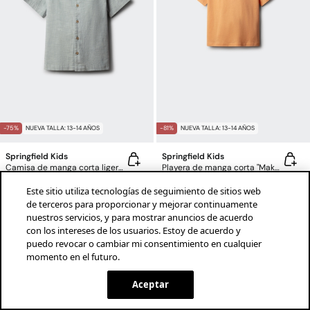
-75%
NUEVA TALLA: 13-14 AÑOS
-81%
NUEVA TALLA: 13-14 AÑOS
Springfield Kids
Springfield Kids
Camisa de manga corta ligera para niño
Playera de manga corta "Make Wavesr" niño
$199.00 MXN
$790.00 MXN
$109.00 MXN
$560.00 MXN
Este sitio utiliza tecnologías de seguimiento de sitios web
Ahorras
$591.00 MXN
Ahorras
$451.00 MXN
de terceros para proporcionar y mejorar continuamente
nuestros servicios, y para mostrar anuncios de acuerdo
+3 Colores
+2 Colores
con los intereses de los usuarios. Estoy de acuerdo y
puedo revocar o cambiar mi consentimiento en cualquier
momento en el futuro.
¡descarga la app!
INSTALAR
SPRINGFIELD
Aceptar