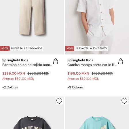
-66%
NUEVA TALLA: 13-14 AÑOS
-75%
NUEVA TALLA: 13-14 AÑOS
Springfield Kids
Springfield Kids
Pantalón chino de tejido comfort para niño
Camisa manga corta estilo lino para niño
$299.00 MXN
$890.00 MXN
$199.00 MXN
$790.00 MXN
Ahorras
$591.00 MXN
Ahorras
$591.00 MXN
+2 Colores
+3 Colores