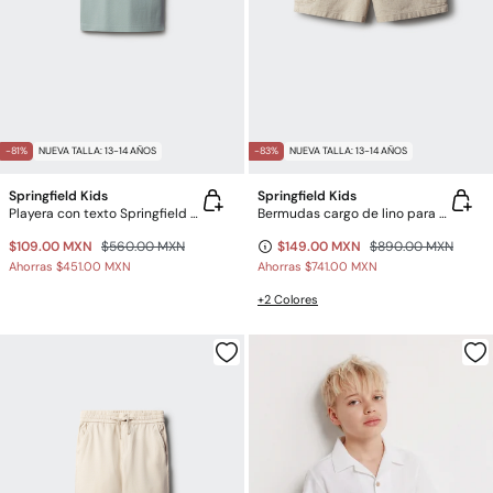
-81%
NUEVA TALLA: 13-14 AÑOS
-83%
NUEVA TALLA: 13-14 AÑOS
Springfield Kids
Springfield Kids
Playera con texto Springfield para niño
Bermudas cargo de lino para niño
$109.00 MXN
$560.00 MXN
$149.00 MXN
$890.00 MXN
Ahorras
$451.00 MXN
Ahorras
$741.00 MXN
+2 Colores