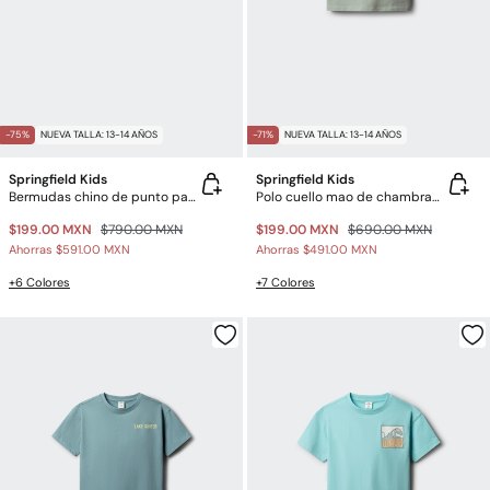
-75%
NUEVA TALLA: 13-14 AÑOS
-71%
NUEVA TALLA: 13-14 AÑOS
Springfield Kids
Springfield Kids
Bermudas chino de punto para niño
Polo cuello mao de chambray para niño
$199.00 MXN
$790.00 MXN
$199.00 MXN
$690.00 MXN
Ahorras
$591.00 MXN
Ahorras
$491.00 MXN
+6 Colores
+7 Colores