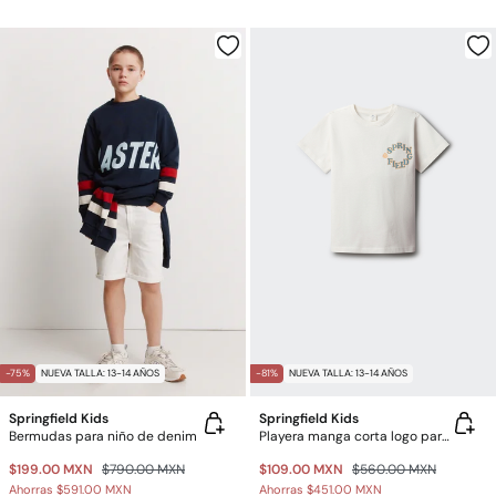
-75%
NUEVA TALLA: 13-14 AÑOS
-81%
NUEVA TALLA: 13-14 AÑOS
Springfield Kids
Springfield Kids
Bermudas para niño de denim
Playera manga corta logo para niño
$199.00 MXN
$790.00 MXN
$109.00 MXN
$560.00 MXN
Ahorras
$591.00 MXN
Ahorras
$451.00 MXN