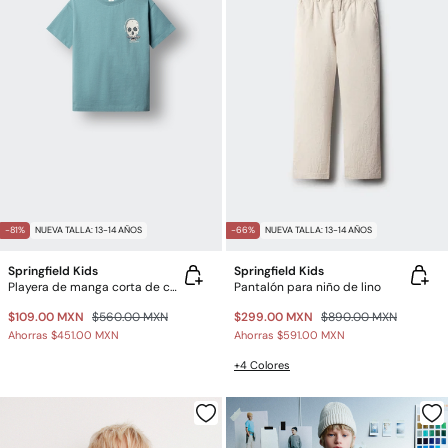
-81%
NUEVA TALLA: 13-14 AÑOS
-66%
NUEVA TALLA: 13-14 AÑOS
Springfield Kids
Springfield Kids
Playera de manga corta de calavera skate para niño
Pantalón para niño de lino
$109.00 MXN
$560.00 MXN
$299.00 MXN
$890.00 MXN
Ahorras
$451.00 MXN
Ahorras
$591.00 MXN
+4 Colores