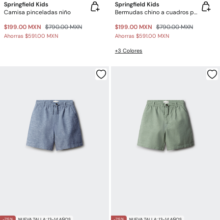
Springfield Kids
Springfield Kids
Camisa pinceladas niño
Bermudas chino a cuadros para niño
$199.00 MXN
$790.00 MXN
$199.00 MXN
$790.00 MXN
Ahorras
$591.00 MXN
Ahorras
$591.00 MXN
+3 Colores
-75%
NUEVA TALLA: 13-14 AÑOS
-75%
NUEVA TALLA: 13-14 AÑOS