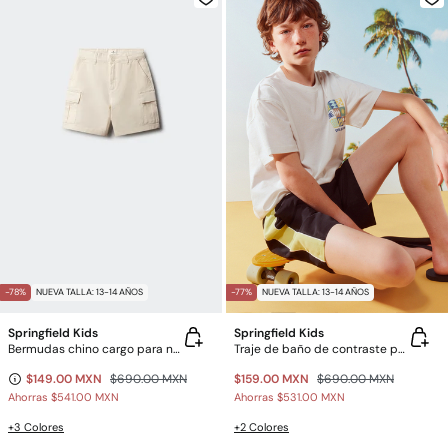
-78%
NUEVA TALLA: 13-14 AÑOS
-77%
NUEVA TALLA: 13-14 AÑOS
Springfield Kids
Springfield Kids
Bermudas chino cargo para niño
Traje de baño de contraste para niño
$149.00 MXN
$690.00 MXN
$159.00 MXN
$690.00 MXN
Ahorras
$541.00 MXN
Ahorras
$531.00 MXN
+3 Colores
+2 Colores