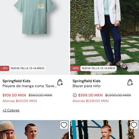
-81%
NUEVA TALLA: 13-14 AÑOS
-80%
NUEVA TALLA: 13-14 AÑOS
Springfield Kids
Springfield Kids
Playera de manga corta "Save the ocean" niño
Blazer para niño
$109.00 MXN
$560.00 MXN
$399.00 MXN
$1,990.00 MXN
Ahorras
$451.00 MXN
Ahorras
$1,591.00 MXN
+2 Colores