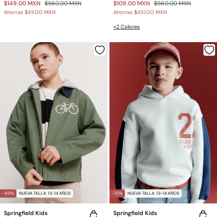
$149.00 MXN
$560.00 MXN
$109.00 MXN
$560.00 MXN
Ahorras
$411.00 MXN
Ahorras
$451.00 MXN
+2 Colores
-69%
NUEVA TALLA: 13-14 AÑOS
-70%
NUEVA TALLA: 13-14 AÑOS
Springfield Kids
Springfield Kids