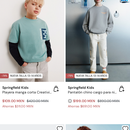
-74%
NUEVA TALLA: 13-14 AÑOS
-78%
NUEVA TALLA: 13-14 AÑOS
Springfield Kids
Springfield Kids
Playera manga corta Creativity para niño
Pantalón chino cargo para niño
$109.00 MXN
$420.00 MXN
$199.00 MXN
$890.00 MXN
Ahorras
$311.00 MXN
Ahorras
$691.00 MXN