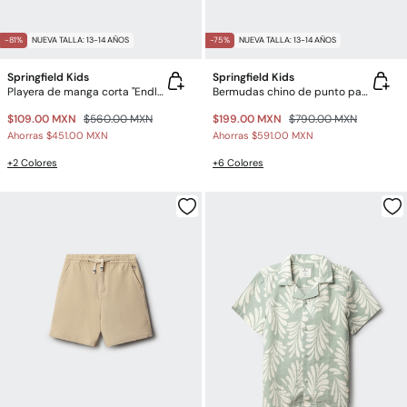
-81%
NUEVA TALLA: 13-14 AÑOS
-75%
NUEVA TALLA: 13-14 AÑOS
Springfield Kids
Springfield Kids
Playera de manga corta "Endless Summer" niño
Bermudas chino de punto para niño
$109.00 MXN
$560.00 MXN
$199.00 MXN
$790.00 MXN
Ahorras
$451.00 MXN
Ahorras
$591.00 MXN
+2 Colores
+6 Colores