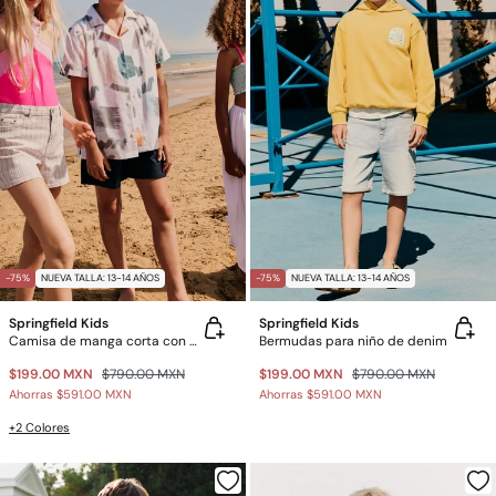
-75%
NUEVA TALLA: 13-14 AÑOS
-75%
NUEVA TALLA: 13-14 AÑOS
Springfield Kids
Springfield Kids
Camisa de manga corta con pinceladas para niño
Bermudas para niño de denim
$199.00 MXN
$790.00 MXN
$199.00 MXN
$790.00 MXN
Ahorras
$591.00 MXN
Ahorras
$591.00 MXN
+2 Colores