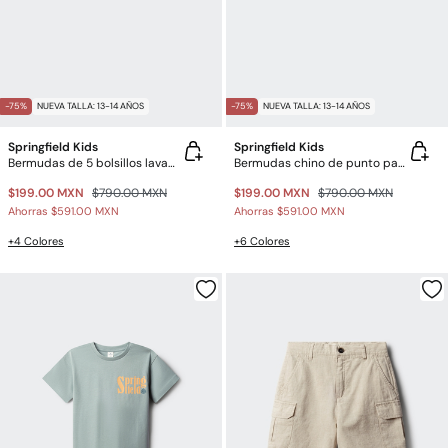
-75%
NUEVA TALLA: 13-14 AÑOS
-75%
NUEVA TALLA: 13-14 AÑOS
Springfield Kids
Springfield Kids
Bermudas de 5 bolsillos lavada para niño
Bermudas chino de punto para niño
$199.00 MXN
$790.00 MXN
$199.00 MXN
$790.00 MXN
Ahorras
$591.00 MXN
Ahorras
$591.00 MXN
+4 Colores
+6 Colores