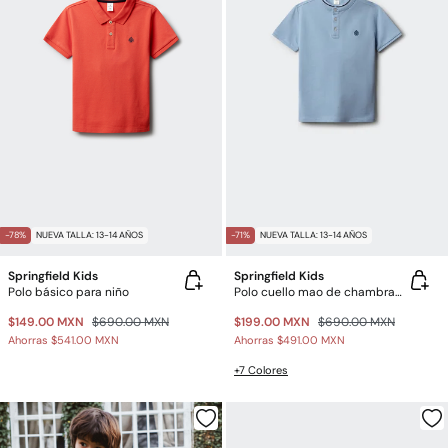
-78%
NUEVA TALLA: 13-14 AÑOS
-71%
NUEVA TALLA: 13-14 AÑOS
Springfield Kids
Springfield Kids
Polo básico para niño
Polo cuello mao de chambray para niño
$149.00 MXN
$690.00 MXN
$199.00 MXN
$690.00 MXN
Ahorras
$541.00 MXN
Ahorras
$491.00 MXN
+7 Colores