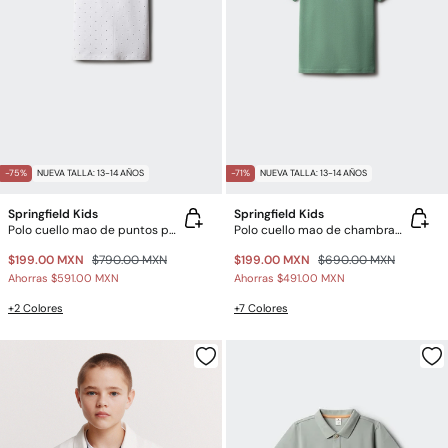
-75%
NUEVA TALLA: 13-14 AÑOS
-71%
NUEVA TALLA: 13-14 AÑOS
Springfield Kids
Springfield Kids
Polo cuello mao de puntos para niño
Polo cuello mao de chambray para niño
$199.00 MXN
$790.00 MXN
$199.00 MXN
$690.00 MXN
Ahorras
$591.00 MXN
Ahorras
$491.00 MXN
+2 Colores
+7 Colores