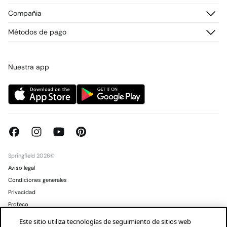
Preguntas frecuentes
Historial de pedidos
Descúbrelo
Compañia
Envío
¡Únete!
Cambios, devoluciones y desistimiento
¿Quiénes somos?
Métodos de pago
Promociones vigentes
Prensa
Tarjeta regalo online
Trabaja con nosotros
Concursos y sorteos
Tiendas
Nuestra app
Springfield 2026©
Aviso legal
Condiciones generales
Privacidad
Profeco
Condusef
Este sitio utiliza tecnologías de seguimiento de sitios web