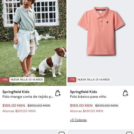
-78%
NUEVA TALLA: 13-14 AÑOS
-71%
NUEVA TALLA: 13-14 AÑOS
Springfield Kids
Springfield Kids
Polo manga corta de tejido para niño
Polo básico para niño
$199.00 MXN
$890.00 MXN
$199.00 MXN
$690.00 MXN
Ahorras
$691.00 MXN
Ahorras
$491.00 MXN
+3 Colores