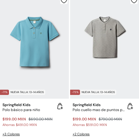
-71%
NUEVA TALLA: 13-14 AÑOS
-75%
NUEVA TALLA: 13-14 AÑOS
Springfield Kids
Springfield Kids
Polo básico para niño
Polo cuello mao de puntos para niño
$199.00 MXN
$690.00 MXN
$199.00 MXN
$790.00 MXN
Ahorras
$491.00 MXN
Ahorras
$591.00 MXN
+3 Colores
+2 Colores