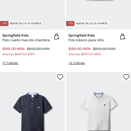
-71%
NUEVA TALLA: 13-14 AÑOS
-71%
NUEVA TALLA: 13-14 AÑOS
Springfield Kids
Springfield Kids
Polo cuello mao de chambray para niño
Polo básico para niño
$199.00 MXN
$690.00 MXN
$199.00 MXN
$690.00 MXN
Ahorras
$491.00 MXN
Ahorras
$491.00 MXN
+7 Colores
+3 Colores