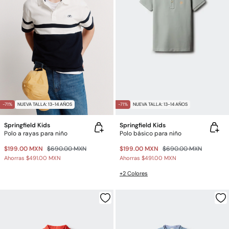
-71%
NUEVA TALLA: 13-14 AÑOS
-71%
NUEVA TALLA: 13-14 AÑOS
Springfield Kids
Springfield Kids
Polo a rayas para niño
Polo básico para niño
$199.00 MXN
$690.00 MXN
$199.00 MXN
$690.00 MXN
Ahorras
$491.00 MXN
Ahorras
$491.00 MXN
+2 Colores