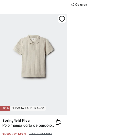
+2 Colores
-66%
NUEVA TALLA: 13-14 AÑOS
Springfield Kids
Polo manga corta de tejido para niño
$299.00 MXN
$890.00 MXN