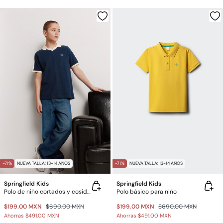
-71%
NUEVA TALLA: 13-14 AÑOS
-71%
NUEVA TALLA: 13-14 AÑOS
Springfield Kids
Springfield Kids
Polo de niño cortados y cosidos
Polo básico para niño
$199.00 MXN
$690.00 MXN
$199.00 MXN
$690.00 MXN
Ahorras
$491.00 MXN
Ahorras
$491.00 MXN