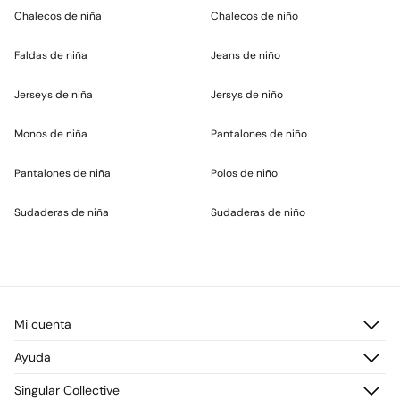
Chalecos de niña
Chalecos de niño
Faldas de niña
Jeans de niño
Jerseys de niña
Jersys de niño
Monos de niña
Pantalones de niño
Pantalones de niña
Polos de niño
Sudaderas de niña
Sudaderas de niño
Mi cuenta
Iniciar sesión
Ayuda
Registrarme
Atención al cliente
Singular Collective
Direcciones de envío