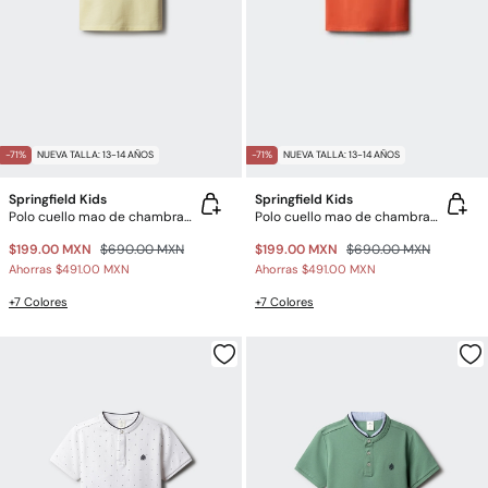
-71%
NUEVA TALLA: 13-14 AÑOS
-71%
NUEVA TALLA: 13-14 AÑOS
Springfield Kids
Springfield Kids
Polo cuello mao de chambray para niño
Polo cuello mao de chambray para niño
$199.00 MXN
$690.00 MXN
$199.00 MXN
$690.00 MXN
Ahorras
$491.00 MXN
Ahorras
$491.00 MXN
+7 Colores
+7 Colores