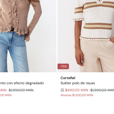
-75%
Cortefiel
unto con efecto degradado
Suéter polo de rayas
 MXN
$1,990.00 MXN
$490.00 MXN
$1,990.00 MX
0.00 MXN
Ahorras
$1,500.00 MXN