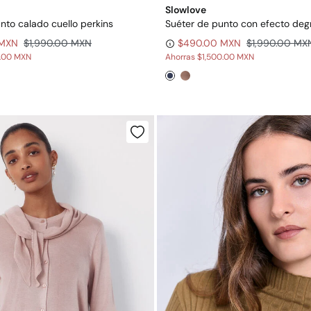
Slowlove
nto calado cuello perkins
Suéter de punto con efecto de
 MXN
$1,990.00 MXN
$490.00 MXN
$1,990.00 MX
0.00 MXN
Ahorras
$1,500.00 MXN