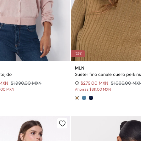
-74%
MLN
tejido
Suéter fino canalé cuello perkins
 MXN
$1,990.00 MXN
$279.00 MXN
$1,090.00 MX
0.00 MXN
Ahorras
$811.00 MXN