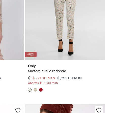
-70%
Only
Suétere cuello redondo
N
$389.00 MXN
$1,299.00 MXN
Ahorras
$910.00 MXN