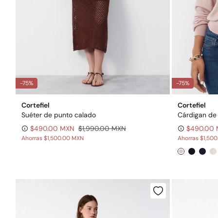
-75%
-75%
Cortefiel
Cortefiel
Suéter de punto calado
Cárdigan de 
$490.00 MXN
$1,990.00 MXN
$490.00
Ahorras
$1,500.00 MXN
Ahorras
$1,50