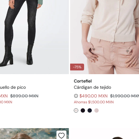
-75%
Cortefiel
uello de pico
Cárdigan de tejido
 MXN
$899.00 MXN
$490.00 MXN
$1,990.00 MX
00 MXN
Ahorras
$1,500.00 MXN