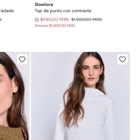
Slowlove
gradado
Top de punto con contraste
N
$590.00 MXN
$1,990.00 MXN
Ahorras
$1,400.00 MXN