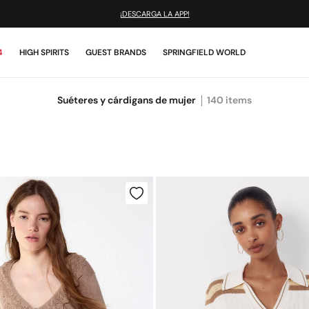
¡DESCARGA LA APP!
4
HIGH SPIRITS
GUEST BRANDS
SPRINGFIELD WORLD
Suéteres y cárdigans de mujer
140
items