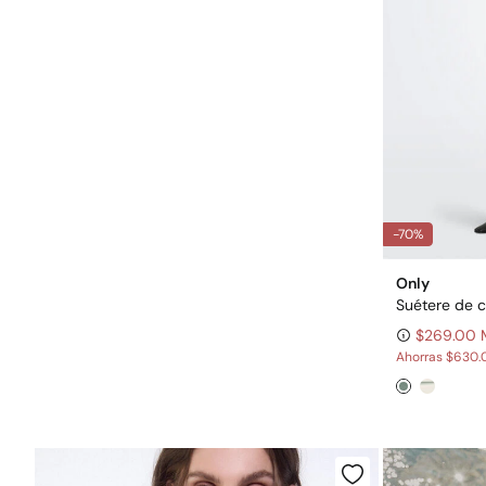
-70%
Only
Suétere de c
$269.00
Ahorras
$630.