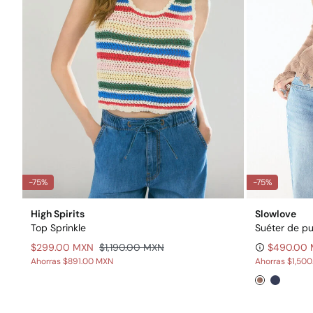
-75%
-75%
High Spirits
Slowlove
Top Sprinkle
Suéter de p
$299.00 MXN
$1,190.00 MXN
$490.00
Ahorras
$891.00 MXN
Ahorras
$1,50