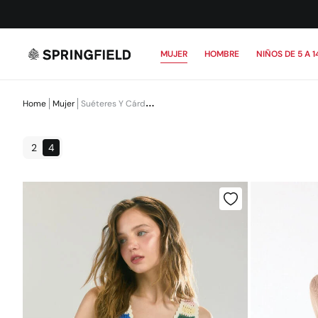
MUJER
HOMBRE
NIÑOS DE 5 A 1
Home
Mujer
Suéteres Y Cárdigans
2
4