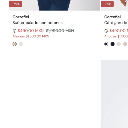
-75%
-75%
Cortefiel
Cortefiel
Suéter calado con botones
Cárdigan de 
$490.00 MXN
$1,990.00 MXN
$490.00
Ahorras
$1,500.00 MXN
Ahorras
$1,50