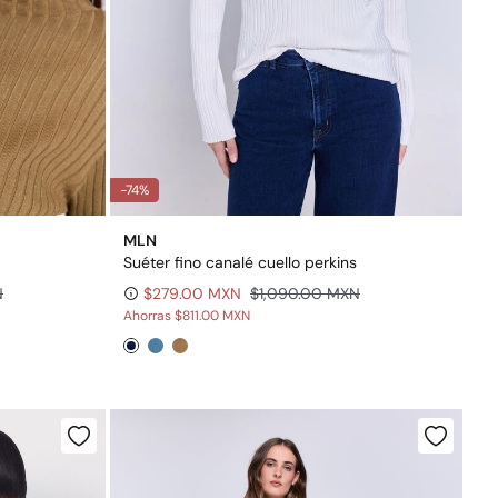
-74%
MLN
Suéter fino canalé cuello perkins
N
$279.00 MXN
$1,090.00 MXN
Ahorras
$811.00 MXN