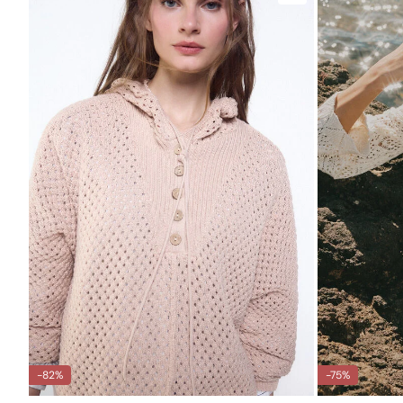
-82%
-75%