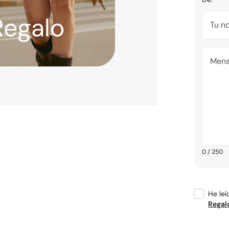
Regalo
Tu n
Mens
0
/ 250
He leí
Regal