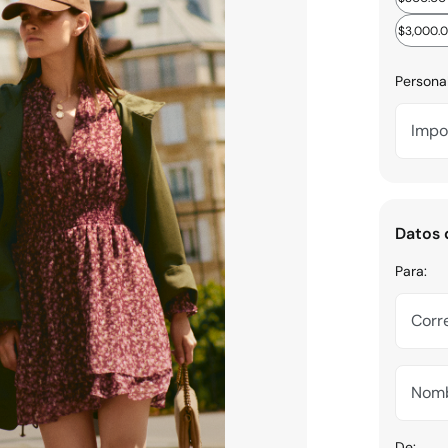
$3,000.
Persona
Impo
Datos 
Para:
Corre
Nomb
De: