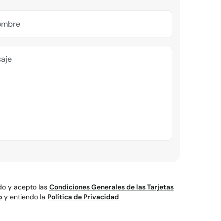
ombre
aje
do y acepto las
Condiciones Generales de las Tarjetas
o
y entiendo la
Política de Privacidad