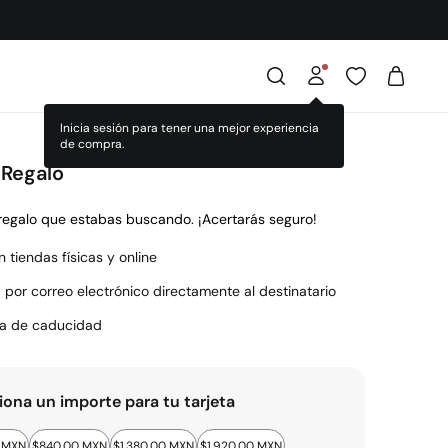
Inicia sesión para tener una mejor experiencia
de compra.
 Regalo
 regalo que estabas buscando. ¡Acertarás seguro!
n tiendas físicas y online
 por correo electrónico directamente al destinatario
ha de caducidad
iona un importe para tu tarjeta
 MXN
$840.00 MXN
$1,380.00 MXN
$1,920.00 MXN