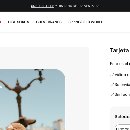
ÚNETE AL CLUB
Y DISFRUTA DE LAS VENTAJAS
4
HIGH SPIRITS
GUEST BRANDS
SPRINGFIELD WORLD
Tarjeta
Este es el
Válido e
Se envía
Sin fec
Selecc
$300.00