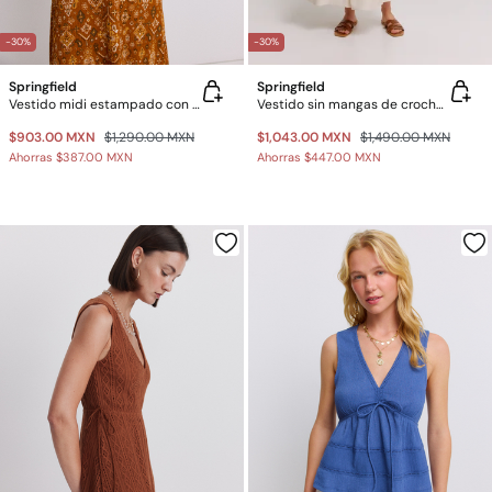
-30%
-30%
Springfield
Springfield
Vestido midi estampado con volante
Vestido sin mangas de crochet
$903.00 MXN
$1,290.00 MXN
$1,043.00 MXN
$1,490.00 MXN
Ahorras
$387.00 MXN
Ahorras
$447.00 MXN