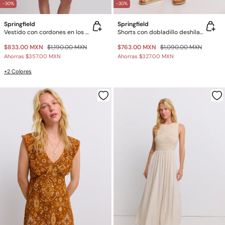
-30%
-30%
Springfield
Springfield
Vestido con cordones en los hombros
Shorts con dobladillo deshilachado
$833.00 MXN
$1,190.00 MXN
$763.00 MXN
$1,090.00 MXN
Ahorras
$357.00 MXN
Ahorras
$327.00 MXN
+2 Colores