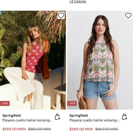
+3 Colores
-30%
-30%
Springfield
Springfield
Playera cuello halter estampada
Playera cuello halter estampada
$599.00 MXN
$860.00 MXN
$599.00 MXN
$860.00 MXN