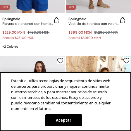
-30%
-30%
Springfield
Springfield
Playera de crochet con hombros
Vestido de tirantes con volantes estampado cenefa
$529.00 MXN
$760.00 MXN
$899.00 MXN
$1,290.00 MXN
Ahorras
$231.00 MXN
Ahorras
$391.00 MXN
+2 Colores
Este sitio utiliza tecnologías de seguimiento de sitios web
de terceros para proporcionar y mejorar continuamente
nuestros servicios, y para mostrar anuncios de acuerdo
con los intereses de los usuarios. Estoy de acuerdo y
puedo revocar o cambiar mi consentimiento en cualquier
momento en el futuro.
¡descarga la app!
INSTALAR
SPRINGFIELD
Aceptar