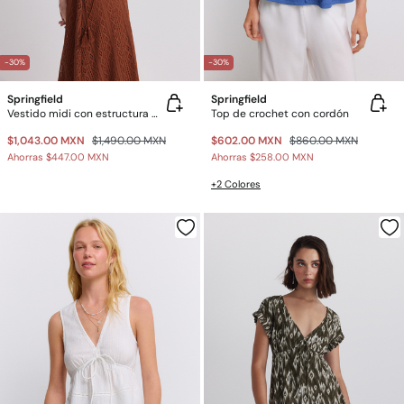
-30%
-30%
Springfield
Springfield
Vestido midi con estructura de cordones
Top de crochet con cordón
$1,043.00 MXN
$1,490.00 MXN
$602.00 MXN
$860.00 MXN
Ahorras
$447.00 MXN
Ahorras
$258.00 MXN
+2 Colores