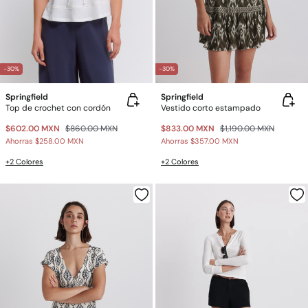
-30%
-30%
Springfield
Springfield
Top de crochet con cordón
Vestido corto estampado
$602.00 MXN
$860.00 MXN
$833.00 MXN
$1,190.00 MXN
Ahorras
$258.00 MXN
Ahorras
$357.00 MXN
+2 Colores
+2 Colores