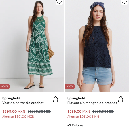
-30%
-30%
Springfield
Springfield
Vestido halter de crochet
Playera sin mangas de crochet
$899.00 MXN
$1,290.00 MXN
$599.00 MXN
$860.00 MXN
Ahorras
$391.00 MXN
Ahorras
$261.00 MXN
+3 Colores