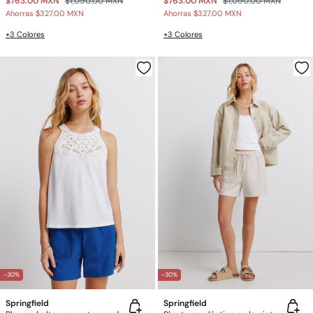
$763.00 MXN
$1,090.00 MXN
$763.00 MXN
$1,090.00 MXN
Ahorras
$327.00 MXN
Ahorras
$327.00 MXN
+3 Colores
+3 Colores
-30%
-30%
Springfield
Springfield