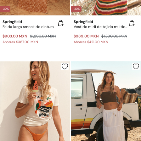
-30%
-30%
Springfield
Springfield
Falda larga smock de cintura
Vestido midi de tejido multicolor
$903.00 MXN
$1,290.00 MXN
$969.00 MXN
$1,390.00 MXN
Ahorras
$387.00 MXN
Ahorras
$421.00 MXN