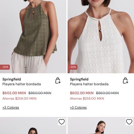
-30%
-30%
Springfield
Springfield
Playera halter bordada
Playera halter bordada
$602.00 MXN
$860.00 MXN
$602.00 MXN
$860.00 MXN
Ahorras
$258.00 MXN
Ahorras
$258.00 MXN
+3 Colores
+3 Colores