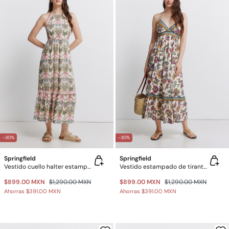
-30%
-30%
Springfield
Springfield
Vestido cuello halter estampado
Vestido estampado de tirante cruzado
$899.00 MXN
$1,290.00 MXN
$899.00 MXN
$1,290.00 MXN
Ahorras
$391.00 MXN
Ahorras
$391.00 MXN