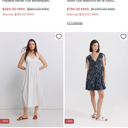
Playera halter con estampado cenefa
Short con elástico en la cintura
$599.00 MXN
$860.00 MXN
$759.00 MXN
$1,090.00 MXN
Ahorras
$261.00 MXN
Ahorras
$331.00 MXN
+2 Colores
-30%
-30%