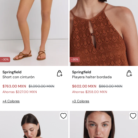
-30%
-30%
Springfield
Springfield
Short con cinturón
Playera halter bordada
$763.00 MXN
$1,090.00 MXN
$602.00 MXN
$860.00 MXN
Ahorras
$327.00 MXN
Ahorras
$258.00 MXN
+4 Colores
+3 Colores