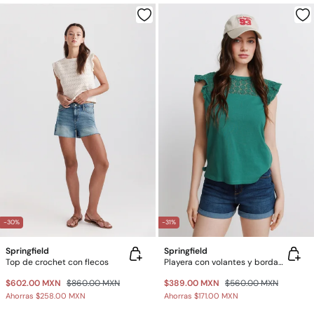
-30%
-31%
Springfield
Springfield
Top de crochet con flecos
Playera con volantes y bordado suizo
$602.00 MXN
$860.00 MXN
$389.00 MXN
$560.00 MXN
Ahorras
$258.00 MXN
Ahorras
$171.00 MXN