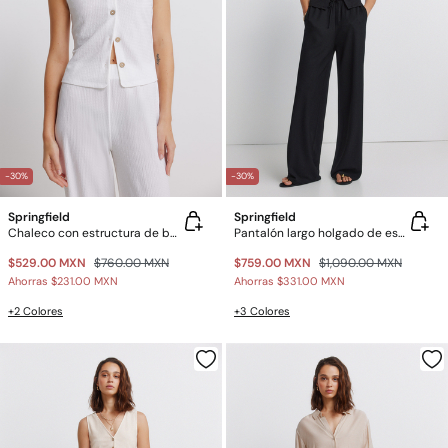
-30%
-30%
Springfield
Springfield
Chaleco con estructura de botones
Pantalón largo holgado de estructura
$529.00 MXN
$760.00 MXN
$759.00 MXN
$1,090.00 MXN
Ahorras
$231.00 MXN
Ahorras
$331.00 MXN
+2 Colores
+3 Colores