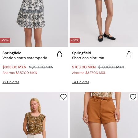
-30%
-30%
Springfield
Springfield
Vestido corto estampado
Short con cinturón
$833.00 MXN
$1,190.00 MXN
$763.00 MXN
$1,090.00 MXN
Ahorras
$357.00 MXN
Ahorras
$327.00 MXN
+2 Colores
+4 Colores