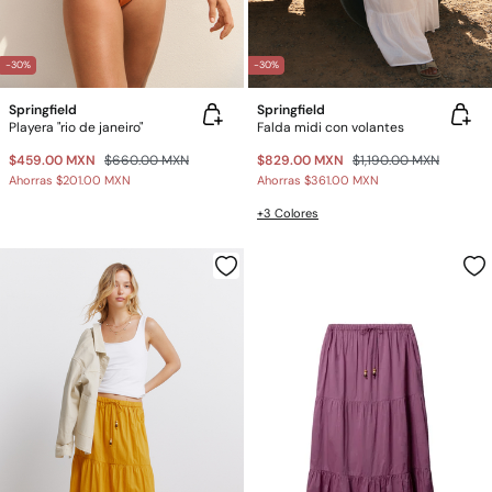
-30%
-30%
Springfield
Springfield
Playera "rio de janeiro"
Falda midi con volantes
$459.00 MXN
$660.00 MXN
$829.00 MXN
$1,190.00 MXN
Ahorras
$201.00 MXN
Ahorras
$361.00 MXN
+3 Colores