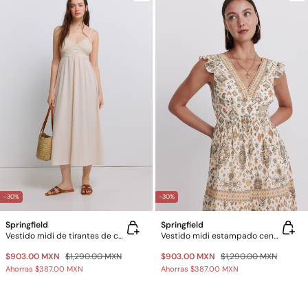
-30%
-30%
Springfield
Springfield
Vestido midi de tirantes de crochet
Vestido midi estampado cenefa
$903.00 MXN
$1,290.00 MXN
$903.00 MXN
$1,290.00 MXN
Ahorras
$387.00 MXN
Ahorras
$387.00 MXN