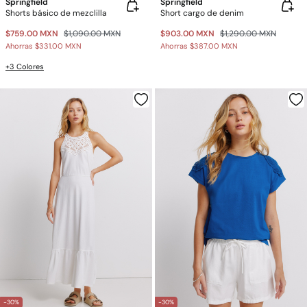
Springfield
Springfield
Shorts básico de mezclilla
Short cargo de denim
$759.00 MXN
$1,090.00 MXN
$903.00 MXN
$1,290.00 MXN
Ahorras
$331.00 MXN
Ahorras
$387.00 MXN
+3 Colores
-30%
-30%