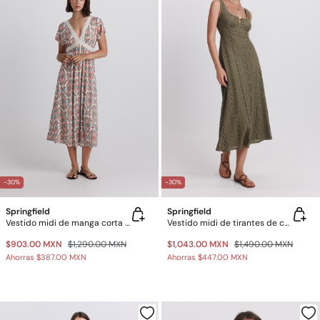
-30%
-30%
Springfield
Springfield
Vestido midi de manga corta con estampado cenefa
Vestido midi de tirantes de crochet
$903.00 MXN
$1,290.00 MXN
$1,043.00 MXN
$1,490.00 MXN
Ahorras
$387.00 MXN
Ahorras
$447.00 MXN