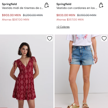
Springfield
Springfield
Vestido midi de tirantes de crochet
Vestido con cordones en los hombros
$903.00 MXN
$1,290.00 MXN
$833.00 MXN
$1,190.00 MXN
Ahorras
$387.00 MXN
Ahorras
$357.00 MXN
+2 Colores