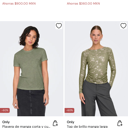
Ahorras
$900.00 MXN
Ahorras
$360.00 MXN
-60%
-60%
Only
Only
Playera de manga corta y cuello redondo
Top de brillo manga larga