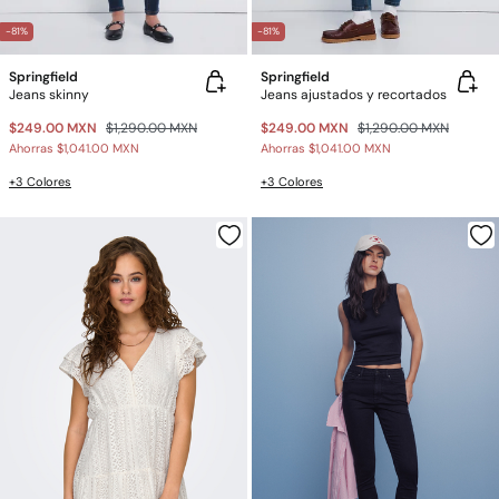
-81%
-81%
Springfield
Springfield
Jeans skinny
Jeans ajustados y recortados
$249.00 MXN
$1,290.00 MXN
$249.00 MXN
$1,290.00 MXN
Ahorras
$1,041.00 MXN
Ahorras
$1,041.00 MXN
+3 Colores
+3 Colores