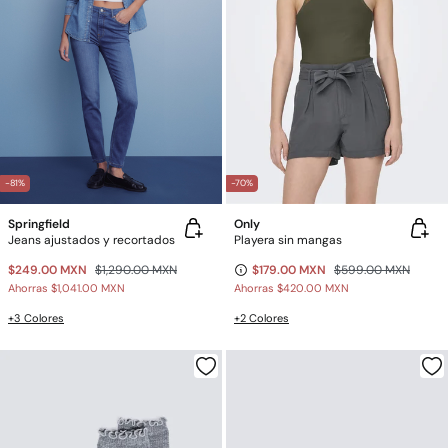
-81%
-70%
Springfield
Only
Jeans ajustados y recortados
Playera sin mangas
$249.00 MXN
$1,290.00 MXN
$179.00 MXN
$599.00 MXN
Ahorras
$1,041.00 MXN
Ahorras
$420.00 MXN
+3 Colores
+2 Colores