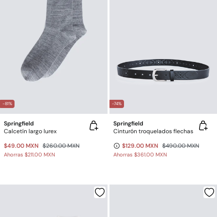
-81%
-74%
Springfield
Springfield
Calcetín largo lurex
Cinturón troquelados flechas
$49.00 MXN
$260.00 MXN
$129.00 MXN
$490.00 MXN
Ahorras
$211.00 MXN
Ahorras
$361.00 MXN