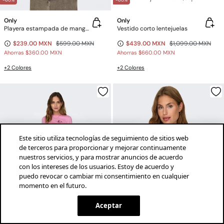
-60%
-60%
Only
Only
Playera estampada de manga corta
Vestido corto lentejuelas
$239.00 MXN
$599.00 MXN
$439.00 MXN
$1,099.00 MXN
Ahorras
$360.00 MXN
Ahorras
$660.00 MXN
+2 Colores
+2 Colores
Este sitio utiliza tecnologías de seguimiento de sitios web
de terceros para proporcionar y mejorar continuamente
nuestros servicios, y para mostrar anuncios de acuerdo
con los intereses de los usuarios. Estoy de acuerdo y
puedo revocar o cambiar mi consentimiento en cualquier
momento en el futuro.
¡descarga la app!
INSTALAR
SPRINGFIELD
Aceptar