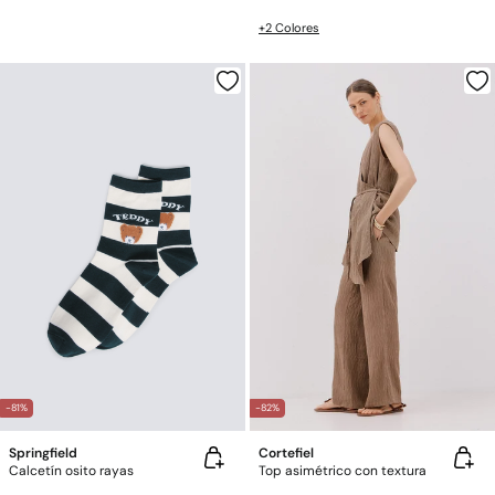
+2 Colores
-81%
-82%
Springfield
Cortefiel
Calcetín osito rayas
Top asimétrico con textura