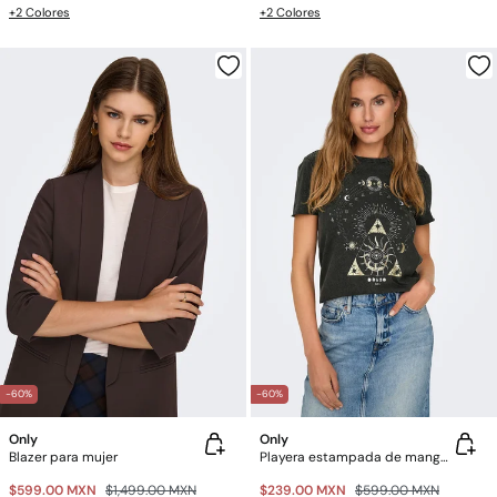
+2 Colores
+2 Colores
-60%
-60%
Only
Only
Blazer para mujer
Playera estampada de manga corta
$599.00 MXN
$1,499.00 MXN
$239.00 MXN
$599.00 MXN