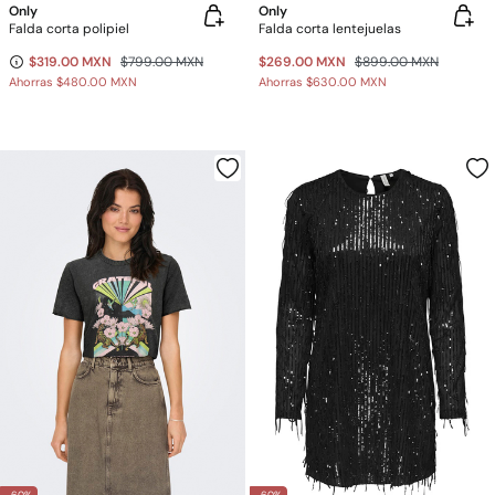
Only
Only
Falda corta polipiel
Falda corta lentejuelas
$319.00 MXN
$799.00 MXN
$269.00 MXN
$899.00 MXN
Ahorras
$480.00 MXN
Ahorras
$630.00 MXN