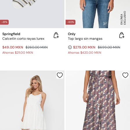
E
X
C
L
U
SI
V
O
E
N
LÍ
N
E
A
-81%
-60%
Springfield
Only
Calcetín corto rayas lurex
Top largo sin mangas
$49.00 MXN
$260.00 MXN
$279.00 MXN
$699.00 MXN
Ahorras
$211.00 MXN
Ahorras
$420.00 MXN