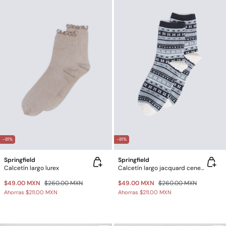
-81%
-81%
Springfield
Springfield
Calcetín largo lurex
Calcetín largo jacquard cenefas
$49.00 MXN
$260.00 MXN
$49.00 MXN
$260.00 MXN
Ahorras
$211.00 MXN
Ahorras
$211.00 MXN