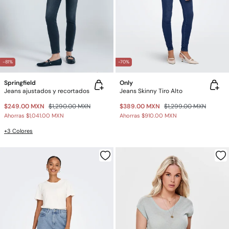
-81%
-70%
Springfield
Only
Jeans ajustados y recortados
Jeans Skinny Tiro Alto
$249.00 MXN
$1,290.00 MXN
$389.00 MXN
$1,299.00 MXN
Ahorras
$1,041.00 MXN
Ahorras
$910.00 MXN
+3 Colores