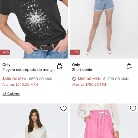
-40%
-60%
Only
Only
Playera estampada de manga corta
Short denim
$359.00 MXN
$599.00 MXN
$519.00 MXN
$1,299.00 MXN
Ahorras
$240.00 MXN
Ahorras
$780.00 MXN
+3 Colores