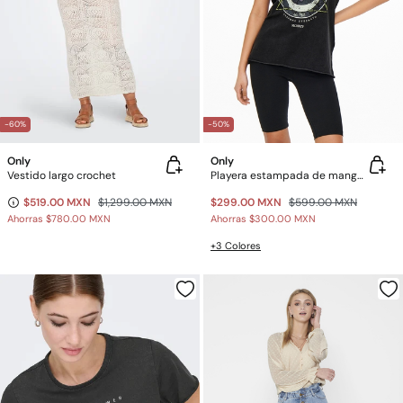
-60%
-50%
Only
Only
Vestido largo crochet
Playera estampada de manga corta
$519.00 MXN
$1,299.00 MXN
$299.00 MXN
$599.00 MXN
Ahorras
$780.00 MXN
Ahorras
$300.00 MXN
+3 Colores