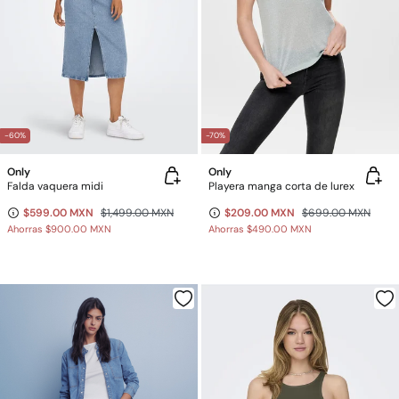
-60%
-70%
Only
Only
Falda vaquera midi
Playera manga corta de lurex
$599.00 MXN
$1,499.00 MXN
$209.00 MXN
$699.00 MXN
Ahorras
$900.00 MXN
Ahorras
$490.00 MXN