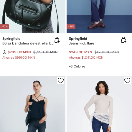
-77%
-81%
Springfield
Springfield
Bolsa bandolera de estrella, bolsa
Jeans kick flare
$299.00 MXN
$1,290.00 MXN
$249.00 MXN
$1,290.00 MXN
Ahorras
$991.00 MXN
Ahorras
$1,041.00 MXN
+3 Colores