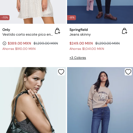
-70%
-81%
Only
Springfield
Vestido corto escote pico encaje
Jeans skinny
$389.00 MXN
$1,299.00 MXN
$249.00 MXN
$1,290.00 MXN
Ahorras
$910.00 MXN
Ahorras
$1,041.00 MXN
+3 Colores