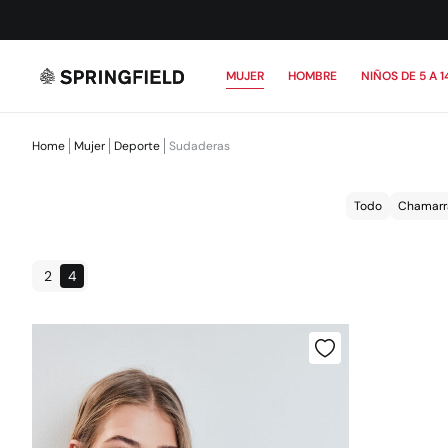
MUJER
HOMBRE
NIÑOS DE 5 A 1
Home
Mujer
Deporte
Sudaderas
Todo
Chamarr
2
4