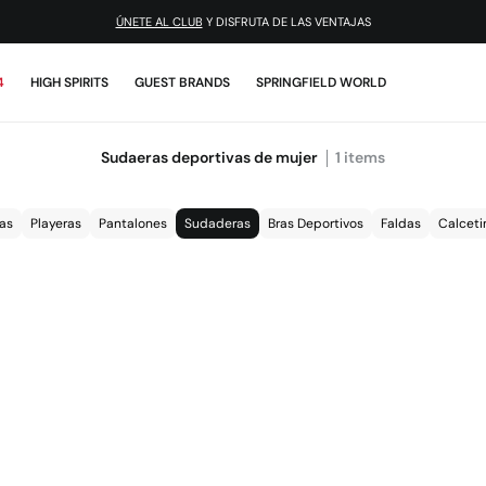
ÚNETE AL CLUB
Y DISFRUTA DE LAS VENTAJAS
4
HIGH SPIRITS
GUEST BRANDS
SPRINGFIELD WORLD
Sudaeras deportivas de mujer
1
items
as
Playeras
Pantalones
Sudaderas
Bras Deportivos
Faldas
Calceti