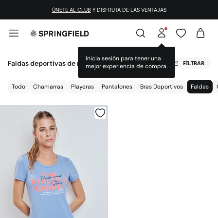
ÚNETE AL CLUB
Y DISFRUTA DE LAS VENTAJAS
Inicia sesión para tener una
Faldas deportivas de mujer
FILTRAR
mejor experiencia de compra.
Todo
Chamarras
Playeras
Pantalones
Bras Deportivos
Faldas