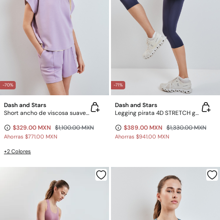
-70%
-71%
Dash and Stars
Dash and Stars
Short ancho de viscosa suave rosa
Legging pirata 4D STRETCH gris
$329.00 MXN
$1,100.00 MXN
$389.00 MXN
$1,330.00 MXN
Ahorras
$771.00 MXN
Ahorras
$941.00 MXN
+2 Colores