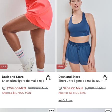
-81%
-80%
Dash and Stars
Dash and Stars
Short ultra ligero de malla rojo
Short ultra ligero de malla azul
$259.00 MXN
$1,330.00 MXN
$209.00 MXN
$1,060.00 MXN
Ahorras
$1,071.00 MXN
Ahorras
$851.00 MXN
+4 Colores