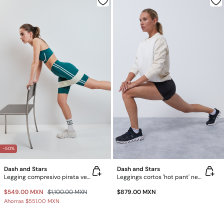
-50%
Dash and Stars
Dash and Stars
Legging compresivo pirata verde
Leggings cortos 'hot pant' negro 4D Stretch
$549.00 MXN
$1,100.00 MXN
$879.00 MXN
Ahorras
$551.00 MXN