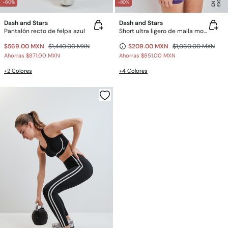
-60%
-80%
Dash and Stars
Dash and Stars
Pantalón recto de felpa azul
Short ultra ligero de malla morado
$569.00 MXN
$1,440.00 MXN
$209.00 MXN
$1,060.00 MXN
Ahorras
$871.00 MXN
Ahorras
$851.00 MXN
+2 Colores
+4 Colores