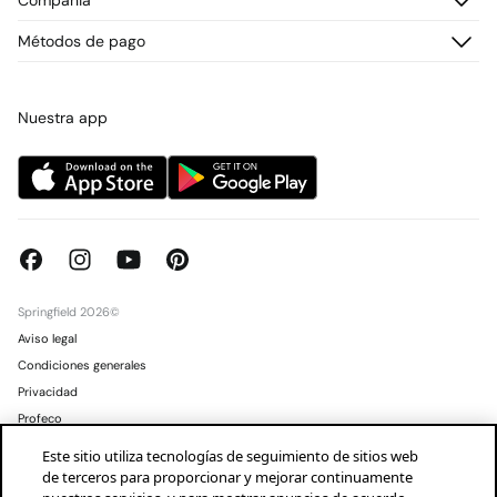
Compañia
Envío
¡Únete!
Cambios, devoluciones y desistimiento
¿Quiénes somos?
Métodos de pago
Promociones vigentes
Prensa
Tarjeta regalo online
Trabaja con nosotros
Concursos y sorteos
Tiendas
Nuestra app
Springfield 2026©
Aviso legal
Condiciones generales
Privacidad
Profeco
Condusef
Este sitio utiliza tecnologías de seguimiento de sitios web
de terceros para proporcionar y mejorar continuamente
Mexico
Español