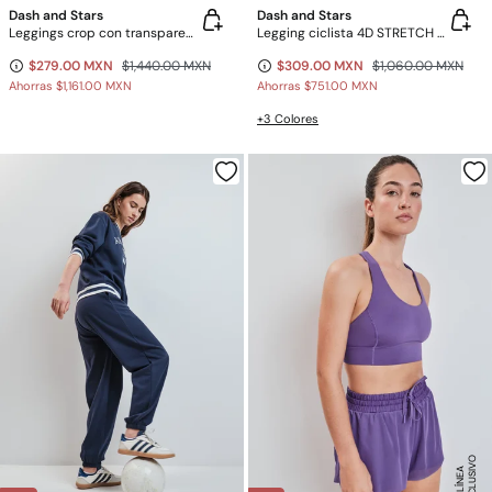
Dash and Stars
Dash and Stars
Leggings crop con transparencias laterales 4D STRETCH negro
Legging ciclista 4D STRETCH negro
$279.00 MXN
$1,440.00 MXN
$309.00 MXN
$1,060.00 MXN
Ahorras
$1,161.00 MXN
Ahorras
$751.00 MXN
+3 Colores
E
X
C
L
U
SI
V
O
E
N
LÍ
N
E
A