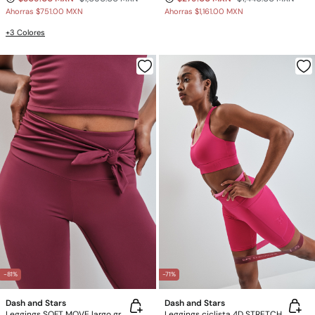
Ahorras
$751.00 MXN
Ahorras
$1,161.00 MXN
+3 Colores
-81%
-71%
Dash and Stars
Dash and Stars
Leggings SOFT MOVE largo granate
Leggings ciclista 4D STRETCH rosa