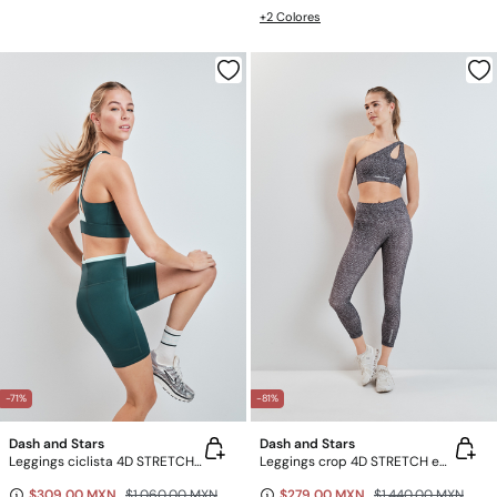
+2 Colores
-71%
-81%
Dash and Stars
Dash and Stars
Leggings ciclista 4D STRETCH verde
Leggings crop 4D STRETCH estampado bitonal
$309.00 MXN
$1,060.00 MXN
$279.00 MXN
$1,440.00 MXN