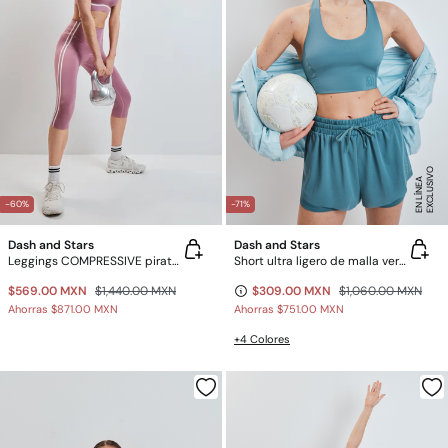
E
X
C
L
U
SI
V
O
E
N
LÍ
N
E
A
-60%
-71%
Dash and Stars
Dash and Stars
Leggings COMPRESSIVE pirata rosa
Short ultra ligero de malla verde
$569.00 MXN
$1,440.00 MXN
$309.00 MXN
$1,060.00 MXN
Ahorras
$871.00 MXN
Ahorras
$751.00 MXN
+4 Colores