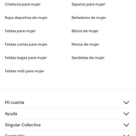
Chalecos para mujer
Zapatos para mujer
Ropa deportiva de mujer
Bañadores de mujer
Faldas para mujer
Bikinis de mujer
Faldas cortas para mujer
Monos de mujer
Faldas largas para mujer
Sandalias de mujer
Faldas midi para mujer
Mi cuenta
Iniciar sesión
Ayuda
Registrarme
Atención al cliente
Singular Collective
Direcciones de envío
Preguntas frecuentes
Historial de pedidos
Descúbrelo