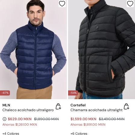
-67%
-54%
MLN
Cortefiel
Chaleco acolchado ultraligero
Chamarra acolchada ultralight
$629.00 MXN
$1,890.00 MXN
$1,599.00 MXN
$3,490.00 MXN
Ahorras
$1,261.00 MXN
Ahorras
$1,891.00 MXN
+4 Colores
+6 Colores