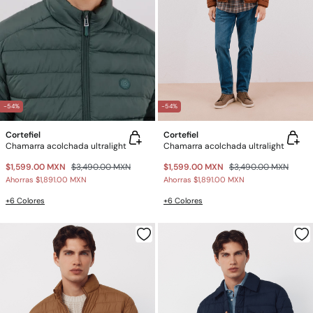
-54%
-54%
Cortefiel
Cortefiel
Chamarra acolchada ultralight
Chamarra acolchada ultralight
$1,599.00 MXN
$3,490.00 MXN
$1,599.00 MXN
$3,490.00 MXN
Ahorras
$1,891.00 MXN
Ahorras
$1,891.00 MXN
+6 Colores
+6 Colores