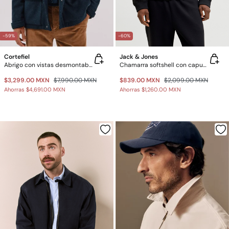
-59%
-60%
Cortefiel
Jack & Jones
Abrigo con vistas desmontables
Chamarra softshell con capucha
$3,299.00 MXN
$7,990.00 MXN
$839.00 MXN
$2,099.00 MXN
Ahorras
$4,691.00 MXN
Ahorras
$1,260.00 MXN