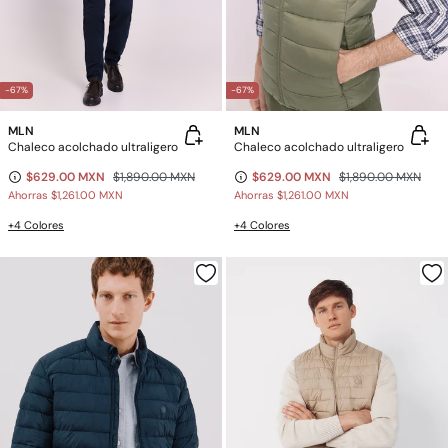
-67%
-67%
MLN
MLN
Chaleco acolchado ultraligero
Chaleco acolchado ultraligero
$629.00 MXN
$1,890.00 MXN
$629.00 MXN
$1,890.00 MXN
Ahorras
$1,261.00 MXN
Ahorras
$1,261.00 MXN
+4 Colores
+4 Colores