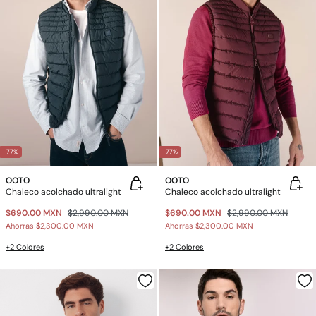
-77%
-77%
OOTO
OOTO
Chaleco acolchado ultralight
Chaleco acolchado ultralight
$690.00 MXN
$2,990.00 MXN
$690.00 MXN
$2,990.00 MXN
Ahorras
$2,300.00 MXN
Ahorras
$2,300.00 MXN
+2 Colores
+2 Colores