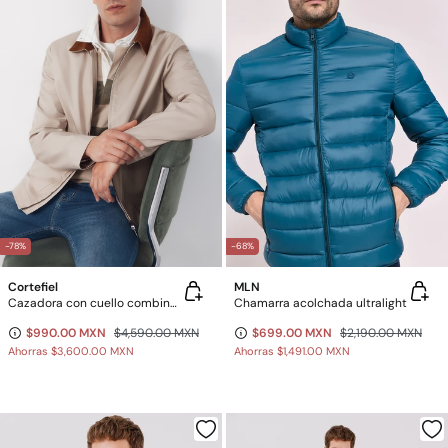
-78%
-68%
Cortefiel
MLN
Cazadora con cuello combinado
Chamarra acolchada ultralight
$990.00 MXN
$4,590.00 MXN
$699.00 MXN
$2,190.00 MXN
Ahorras
$3,600.00 MXN
Ahorras
$1,491.00 MXN