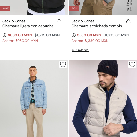
E
X
C
L
U
SI
V
O
E
N
LÍ
N
E
A
-60%
-70%
Jack & Jones
Jack & Jones
Chamarra ligera con capucha
Chamarra acolchada combinada
$639.00 MXN
$1,599.00 MXN
$569.00 MXN
$1,899.00 MXN
Ahorras
$960.00 MXN
Ahorras
$1,330.00 MXN
+3 Colores