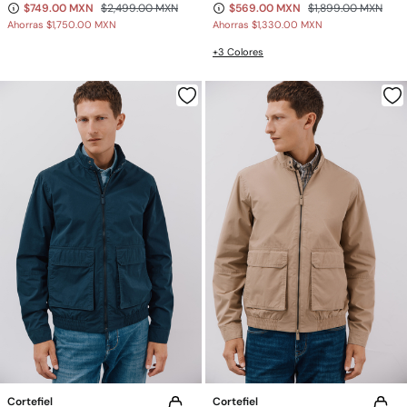
$749.00 MXN
$2,499.00 MXN
$569.00 MXN
$1,899.00 MXN
Ahorras
$1,750.00 MXN
Ahorras
$1,330.00 MXN
+3 Colores
Cortefiel
Cortefiel