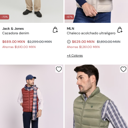
-70%
-67%
Jack & Jones
MLN
Cazadora denim
Chaleco acolchado ultraligero
$689.00 MXN
$2,299.00 MXN
$629.00 MXN
$1,890.00 MXN
Ahorras
$1,610.00 MXN
Ahorras
$1,261.00 MXN
+4 Colores