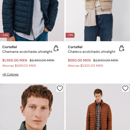
-54%
-78%
Cortefiel
Cortefiel
Chamarra acolchada ultralight
Chaleco acolchado ultralight
$1,599.00 MXN
$3,490.00 MXN
$590.00 MXN
$2,690.00 MXN
Ahorras
$1,891.00 MXN
Ahorras
$2,100.00 MXN
+6 Colores