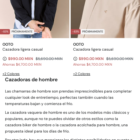
-83%
PRÓXIMAMENTE
-83%
PRÓXIMAMENTE
OOTO
OOTO
Cazadora ligera casual
Cazadora ligera casual
$990.00 MXN
$5,690.00 MXN
$990.00 MXN
$5,690.00 MXN
Ahorras
$4,700.00 MXN
Ahorras
$4,700.00 MXN
+2 Colores
+2 Colores
Cazadoras de hombre
Las chamarras de hombre son prendas imprescindibles para completar
cualquier look de entretiempo, perfectas también cuando las
temperaturas bajan y comienza el frío.
La cazadora vaquera de hombre es uno de los modelos más clásicos y
populares, aunque no te puedes olvidar de otros estilos como la
cazadora biker de hombre o la cazadora acolchada para hombre, una
propuesta ideal para los días de frío.
Por otro lado, hay que mencionar las distintas posibilidades en cuanto a