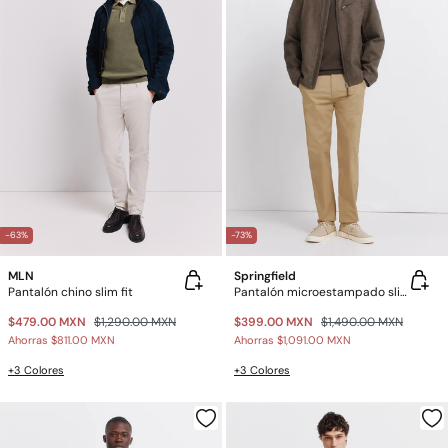
-63%
-73%
MLN
Springfield
Pantalón chino slim fit
Pantalón microestampado slim fit
$479.00 MXN
$1,290.00 MXN
$399.00 MXN
$1,490.00 MXN
Ahorras
$811.00 MXN
Ahorras
$1,091.00 MXN
+3 Colores
+3 Colores