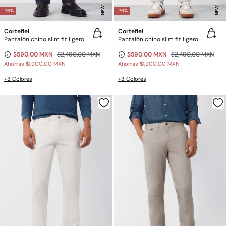
NEW
NEW
-76%
-76%
Cortefiel
Cortefiel
Pantalón chino slim fit ligero
Pantalón chino slim fit ligero
$590.00 MXN
$2,490.00 MXN
$590.00 MXN
$2,490.00 MXN
Ahorras
$1,900.00 MXN
Ahorras
$1,900.00 MXN
+3 Colores
+3 Colores