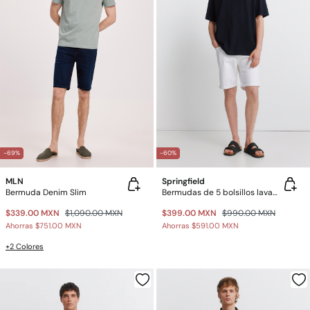
-69%
-60%
MLN
Springfield
Bermuda Denim Slim
Bermudas de 5 bolsillos lavada slim fit
$339.00 MXN
$1,090.00 MXN
$399.00 MXN
$990.00 MXN
Ahorras
$751.00 MXN
Ahorras
$591.00 MXN
+2 Colores