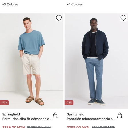
+3 Colores
+4 Colores
-77%
-73%
Springfield
Springfield
Bermudas slim fit cómodas de lino
Pantalón microestampado slim fit
$299.00 MXN
$1,290.00 MXN
$399.00 MXN
$1,490.00 MXN