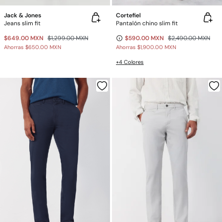
Jack & Jones
Cortefiel
Jeans slim fit
Pantalón chino slim fit
$649.00 MXN
$1,299.00 MXN
$590.00 MXN
$2,490.00 MXN
Ahorras
$650.00 MXN
Ahorras
$1,900.00 MXN
+4 Colores