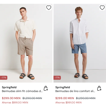
-77%
-77%
Springfield
Springfield
Bermudas slim fit cómodas de lino
Bermudas de lino comfort slim fit
$299.00 MXN
$1,290.00 MXN
$299.00 MXN
$1,290.00 MXN
Ahorras
$991.00 MXN
Ahorras
$991.00 MXN