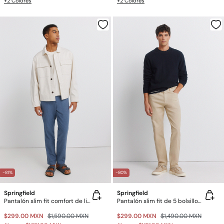
+2 Colores
+2 Colores
-81%
-80%
Springfield
Springfield
Pantalón slim fit comfort de lino con estructura
Pantalón slim fit de 5 bolsillos lavado
$299.00 MXN
$1,590.00 MXN
$299.00 MXN
$1,490.00 MXN