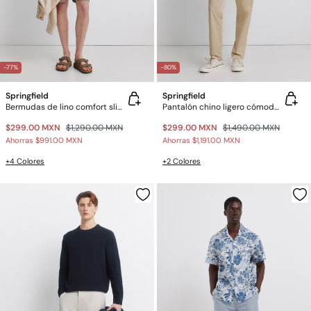
-77%
-80%
Springfield
Springfield
Bermudas de lino comfort slim fit
Pantalón chino ligero cómodo slim fit
$299.00 MXN
$1,290.00 MXN
$299.00 MXN
$1,490.00 MXN
Ahorras
$991.00 MXN
Ahorras
$1,191.00 MXN
+4 Colores
+2 Colores