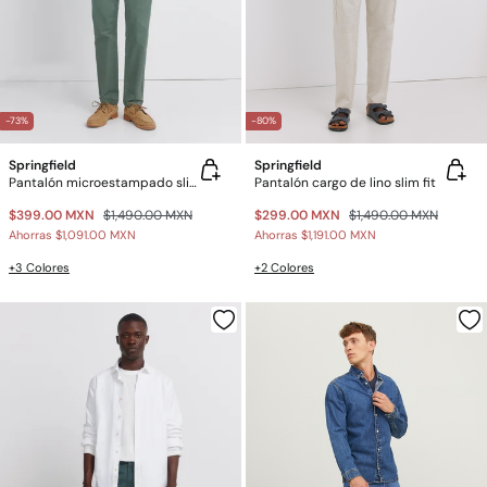
-73%
-80%
Springfield
Springfield
Pantalón microestampado slim fit
Pantalón cargo de lino slim fit
$399.00 MXN
$1,490.00 MXN
$299.00 MXN
$1,490.00 MXN
Ahorras
$1,091.00 MXN
Ahorras
$1,191.00 MXN
+3 Colores
+2 Colores