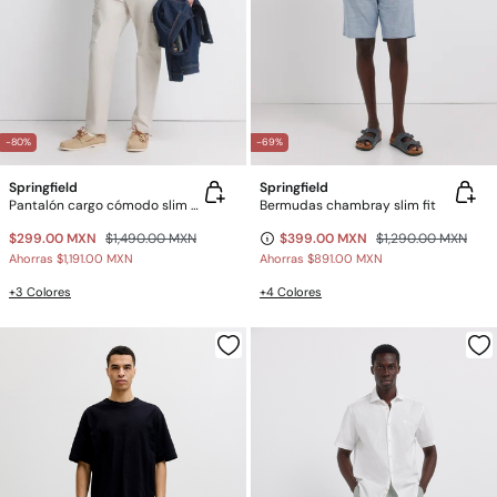
-80%
-69%
Springfield
Springfield
Pantalón cargo cómodo slim fit
Bermudas chambray slim fit
$299.00 MXN
$1,490.00 MXN
$399.00 MXN
$1,290.00 MXN
Ahorras
$1,191.00 MXN
Ahorras
$891.00 MXN
+3 Colores
+4 Colores