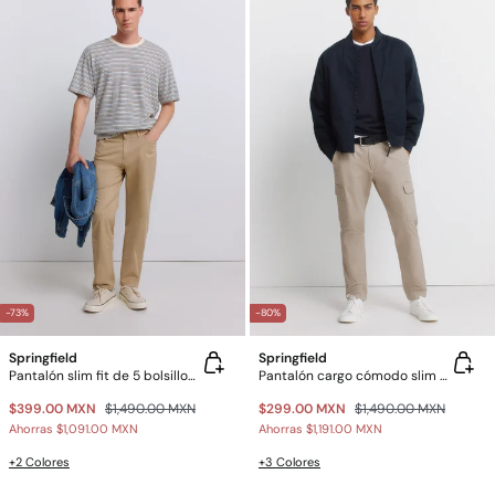
-73%
-80%
Springfield
Springfield
Pantalón slim fit de 5 bolsillos lavado
Pantalón cargo cómodo slim fit
$399.00 MXN
$1,490.00 MXN
$299.00 MXN
$1,490.00 MXN
Ahorras
$1,091.00 MXN
Ahorras
$1,191.00 MXN
+2 Colores
+3 Colores