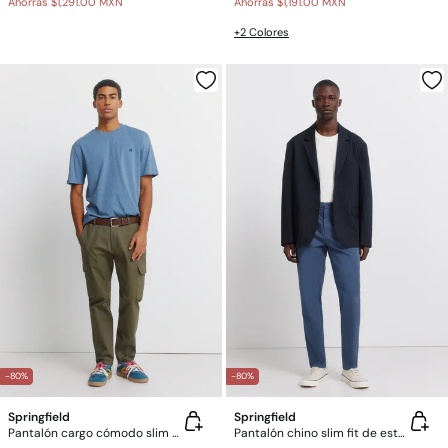
Ahorras
$1,291.00 MXN
Ahorras
$1,191.00 MXN
+2 Colores
-80%
-80%
Springfield
Springfield
Pantalón cargo cómodo slim fit
Pantalón chino slim fit de estructura comfort