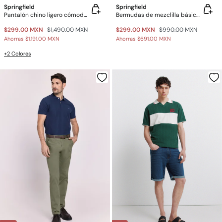
Springfield
Springfield
Pantalón chino ligero cómodo slim fit
Bermudas de mezclilla básicas sobreteñidas slim fit
$299.00 MXN
$1,490.00 MXN
$299.00 MXN
$990.00 MXN
Ahorras
$1,191.00 MXN
Ahorras
$691.00 MXN
+2 Colores