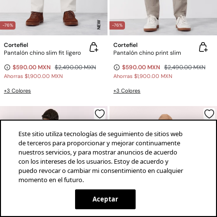
NEW
-76%
-76%
Cortefiel
Cortefiel
Pantalón chino slim fit ligero
Pantalón chino print slim
$590.00 MXN
$2,490.00 MXN
$590.00 MXN
$2,490.00 MXN
Ahorras
$1,900.00 MXN
Ahorras
$1,900.00 MXN
+3 Colores
+3 Colores
Este sitio utiliza tecnologías de seguimiento de sitios web
de terceros para proporcionar y mejorar continuamente
nuestros servicios, y para mostrar anuncios de acuerdo
con los intereses de los usuarios. Estoy de acuerdo y
puedo revocar o cambiar mi consentimiento en cualquier
momento en el futuro.
¡descarga la app!
INSTALAR
SPRINGFIELD
Aceptar