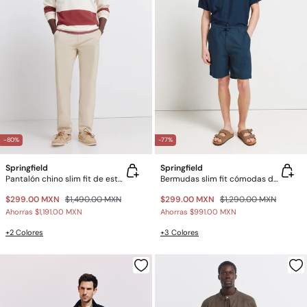
-80%
-77%
Springfield
Springfield
Pantalón chino slim fit de estructura comfort
Bermudas slim fit cómodas de lino
$299.00 MXN
$1,490.00 MXN
$299.00 MXN
$1,290.00 MXN
Ahorras
$1,191.00 MXN
Ahorras
$991.00 MXN
+2 Colores
+3 Colores