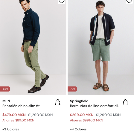
-63%
-77%
MLN
Springfield
Pantalón chino slim fit
Bermudas de lino comfort slim fit
$479.00 MXN
$1,290.00 MXN
$299.00 MXN
$1,290.00 MXN
Ahorras
$811.00 MXN
Ahorras
$991.00 MXN
+3 Colores
+4 Colores