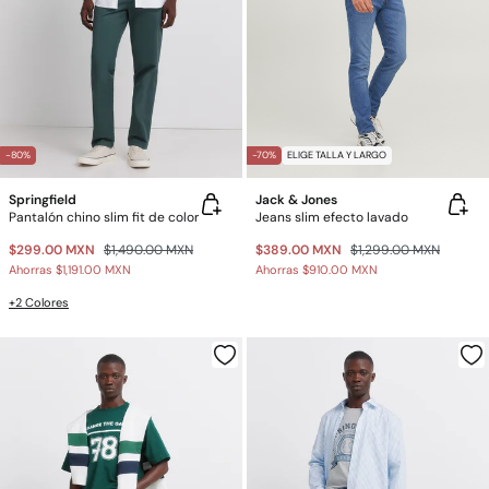
-80%
-70%
ELIGE TALLA Y LARGO
Springfield
Jack & Jones
Pantalón chino slim fit de color
Jeans slim efecto lavado
$299.00 MXN
$1,490.00 MXN
$389.00 MXN
$1,299.00 MXN
Ahorras
$1,191.00 MXN
Ahorras
$910.00 MXN
+2 Colores