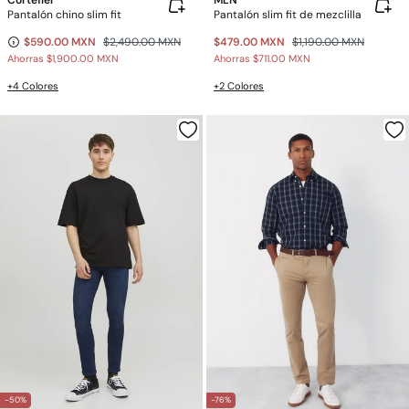
Cortefiel
MLN
Pantalón chino slim fit
Pantalón slim fit de mezclilla
$590.00 MXN
$2,490.00 MXN
$479.00 MXN
$1,190.00 MXN
Ahorras
$1,900.00 MXN
Ahorras
$711.00 MXN
+4 Colores
+2 Colores
-50%
-76%