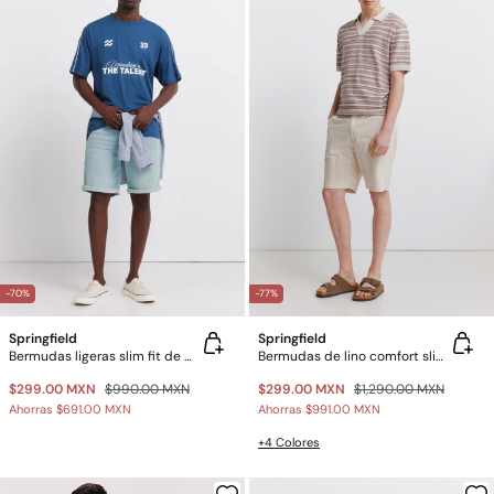
-70%
-77%
Springfield
Springfield
Bermudas ligeras slim fit de mezclilla
Bermudas de lino comfort slim fit
$299.00 MXN
$990.00 MXN
$299.00 MXN
$1,290.00 MXN
Ahorras
$691.00 MXN
Ahorras
$991.00 MXN
+4 Colores