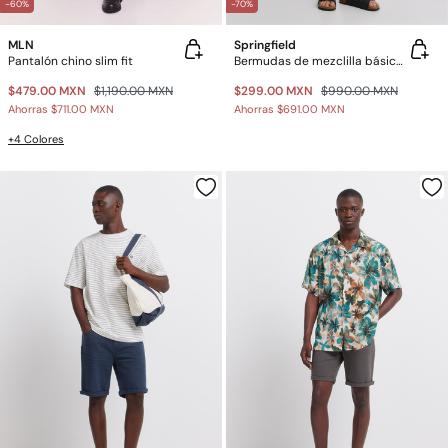
-60%
-70%
MLN
Springfield
Pantalón chino slim fit
Bermudas de mezclilla básicas lavado oscuro slim fit
$479.00 MXN
$1,190.00 MXN
$299.00 MXN
$990.00 MXN
Ahorras
$711.00 MXN
Ahorras
$691.00 MXN
+4 Colores