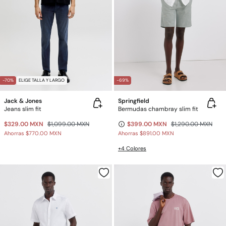
-70%
ELIGE TALLA Y LARGO
-69%
Jack & Jones
Springfield
Jeans slim fit
Bermudas chambray slim fit
$329.00 MXN
$1,099.00 MXN
$399.00 MXN
$1,290.00 MXN
Ahorras
$770.00 MXN
Ahorras
$891.00 MXN
+4 Colores