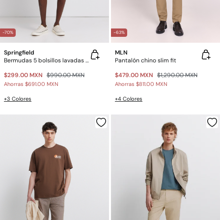
-70%
-63%
Springfield
MLN
Bermudas 5 bolsillos lavadas slim fit
Pantalón chino slim fit
$299.00 MXN
$990.00 MXN
$479.00 MXN
$1,290.00 MXN
Ahorras
$691.00 MXN
Ahorras
$811.00 MXN
+3 Colores
+4 Colores