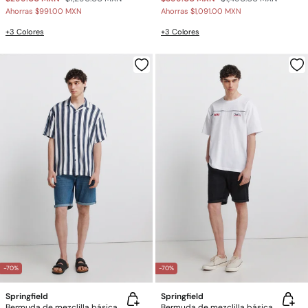
Ahorras
$991.00 MXN
Ahorras
$1,091.00 MXN
+3 Colores
+3 Colores
-70%
-70%
Springfield
Springfield
Bermuda de mezclilla básica slim fit
Bermuda de mezclilla básica slim fit negra