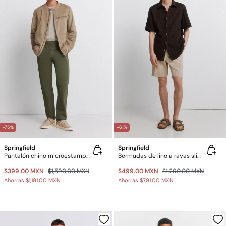
-75%
-61%
Springfield
Springfield
Pantalón chino microestampado slim fit
Bermudas de lino a rayas slim fit
$399.00 MXN
$1,590.00 MXN
$499.00 MXN
$1,290.00 MXN
Ahorras
$1,191.00 MXN
Ahorras
$791.00 MXN