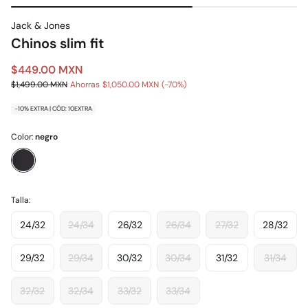
Jack & Jones
Chinos slim fit
$449.00 MXN
$1,499.00 MXN
Ahorras
$1,050.00 MXN
70
-10% EXTRA | CÓD: 10EXTRA
Color:
negro
Talla:
24/32
24/34
26/32
26/34
27/32
28/32
29/32
29/34
30/32
30/34
31/32
31/34
32/32
32/34
33/32
33/34