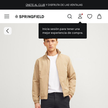
ÚNETE AL CLUB
Y DISFRUTA DE LAS VENTAJAS
Inicia sesión para tener una
mejor experiencia de compra.