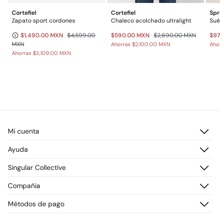
Cortefiel
Cortefiel
Spr
Zapato sport cordones
Chaleco acolchado ultralight
Sué
$1,490.00 MXN
$4,599.00
$590.00 MXN
$2,690.00 MXN
$9
MXN
Ahorras
$2,100.00 MXN
Aho
Ahorras
$3,109.00 MXN
Mi cuenta
Iniciar sesión
Ayuda
Registrarme
Atención al cliente
Singular Collective
Direcciones de envío
Preguntas frecuentes
Historial de pedidos
Descúbrelo
Compañia
Envío
¡Únete!
Cambios, devoluciones y desistimiento
¿Quiénes somos?
Métodos de pago
Promociones vigentes
Prensa