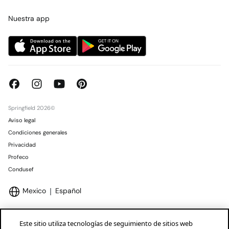
Tarjeta regalo online
Trabaja con nosotros
Concursos y sorteos
Tiendas
Nuestra app
Springfield 2026©
Aviso legal
Condiciones generales
Privacidad
Profeco
Condusef
Mexico
Español
Este sitio utiliza tecnologías de seguimiento de sitios web