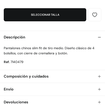
SELECCIONAR TALLA
Descripción
Pantalones chinos slim fit de tiro medio. Diseño clásico de 4
bolsillos, con cierre de cremallera y botón.
Ref.
7140479
Composición y cuidados
Composición
Envío
98%
algodón
,
2%
elastano
Gratis
Envío a tienda: 2-5 días.
Devoluciones