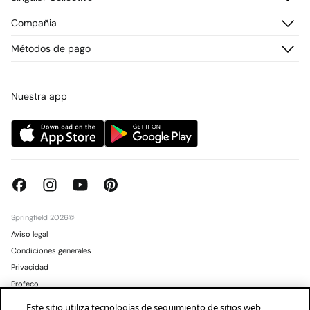
Preguntas frecuentes
Historial de pedidos
Descúbrelo
Compañia
Envío
¡Únete!
Cambios, devoluciones y desistimiento
¿Quiénes somos?
Métodos de pago
Promociones vigentes
Prensa
Tarjeta regalo online
Trabaja con nosotros
Concursos y sorteos
Tiendas
Nuestra app
Springfield 2026©
Aviso legal
Condiciones generales
Privacidad
Profeco
Condusef
Este sitio utiliza tecnologías de seguimiento de sitios web