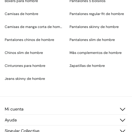
Bóxers para hombre
Pantalones 5 bolsillos
Camisas de hombre
Pantalones regular fit de hombre
Camisas de manga corta de hombre
Pantalones skinny de hombre
Pantalones chinos de hombre
Pantalones slim de hombre
Chinos slim de hombre
Más complementos de hombre
Cinturones para hombre
Zapatillas de hombre
Jeans skinny de hombre
Mi cuenta
Iniciar sesión
Ayuda
Registrarme
Atención al cliente
Singular Collective
Direcciones de envío