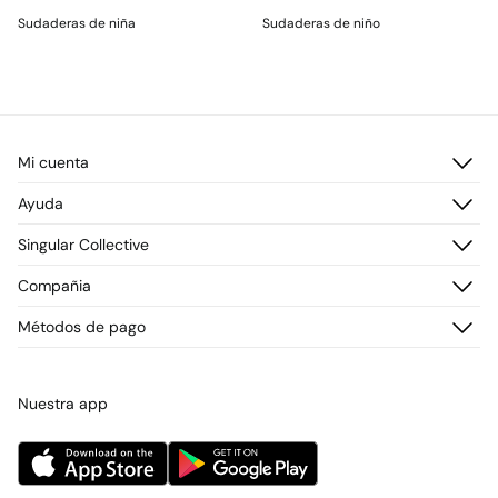
Sudaderas de niña
Sudaderas de niño
Mi cuenta
Iniciar sesión
Ayuda
Registrarme
Atención al cliente
Singular Collective
Direcciones de envío
Preguntas frecuentes
Historial de pedidos
Descúbrelo
Compañia
Envío
¡Únete!
Cambios, devoluciones y desistimiento
¿Quiénes somos?
Métodos de pago
Promociones vigentes
Prensa
Tarjeta regalo online
Trabaja con nosotros
Concursos y sorteos
Tiendas
Nuestra app