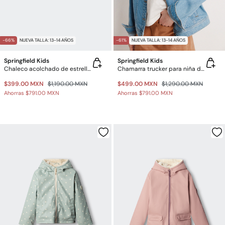
-66%
NUEVA TALLA: 13-14 AÑOS
-61%
NUEVA TALLA: 13-14 AÑOS
Springfield Kids
Springfield Kids
Chaleco acolchado de estrella para niña
Chamarra trucker para niña de mezclilla con margaritas
$399.00 MXN
$1,190.00 MXN
$499.00 MXN
$1,290.00 MXN
Ahorras
$791.00 MXN
Ahorras
$791.00 MXN