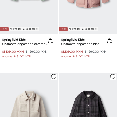
-30%
NUEVA TALLA: 13-14 AÑOS
-30%
NUEVA TALLA: 13-14 AÑOS
Springfield Kids
Springfield Kids
Chamarra engomada estampada niña
Chamarra engomada niña
$1,109.00 MXN
$1,590.00 MXN
$1,109.00 MXN
$1,590.00 MXN
Ahorras
$481.00 MXN
Ahorras
$481.00 MXN