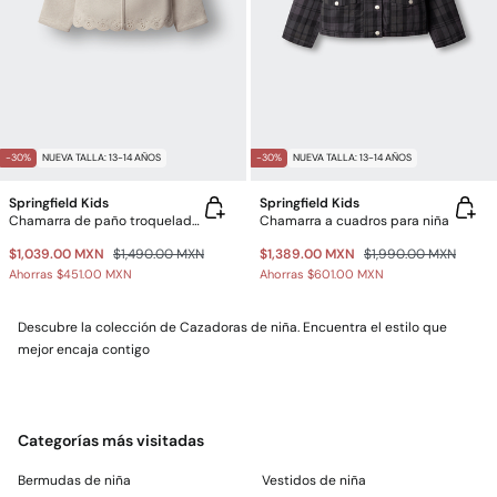
-30%
NUEVA TALLA: 13-14 AÑOS
-30%
NUEVA TALLA: 13-14 AÑOS
Springfield Kids
Springfield Kids
Chamarra de paño troquelado para niña
Chamarra a cuadros para niña
$1,039.00 MXN
$1,490.00 MXN
$1,389.00 MXN
$1,990.00 MXN
Ahorras
$451.00 MXN
Ahorras
$601.00 MXN
Descubre la colección de Cazadoras de niña. Encuentra el estilo que
mejor encaja contigo
Categorías más visitadas
Bermudas de niña
Vestidos de niña