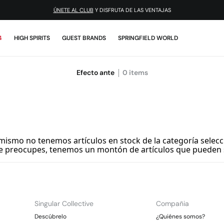
ÚNETE AL CLUB
Y DISFRUTA DE LAS VENTAJAS
4
HIGH SPIRITS
GUEST BRANDS
SPRINGFIELD WORLD
Efecto ante
0
items
mismo no tenemos artículos en stock de la categoría selecc
e preocupes, tenemos un montón de artículos que pueden 
Singular Collective
Compañia
Descúbrelo
¿Quiénes somos?