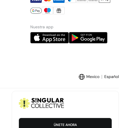
Nuestra app
Mexico
Español
Marcas Tendam:
Women'secret
Hoss Intropia
Cortefiel
ÚNETE AHORA