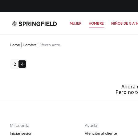
MUJER
HOMBRE
NIÑOS DE 5 A 1
Home
Hombre
Efecto Ante
2
4
Ahora 
Pero no t
Mi cuenta
Ayuda
Iniciar sesión
Atención al cliente