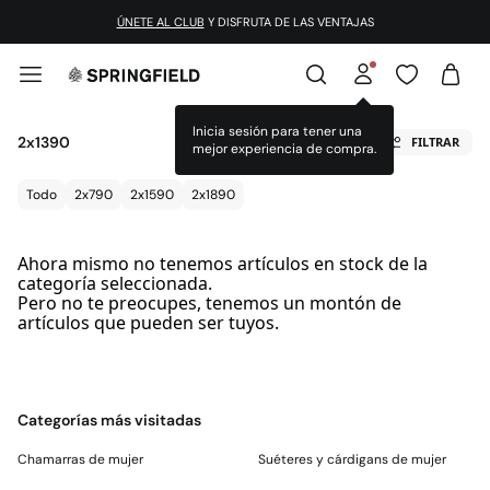
ÚNETE AL CLUB
Y DISFRUTA DE LAS VENTAJAS
Inicia sesión para tener una
2x1390
FILTRAR
mejor experiencia de compra.
Todo
2x790
2x1590
2x1890
Ahora mismo no tenemos artículos en stock de la
categoría seleccionada.
Pero no te preocupes, tenemos un montón de
artículos que pueden ser tuyos.
Categorías más visitadas
Chamarras de mujer
Suéteres y cárdigans de mujer