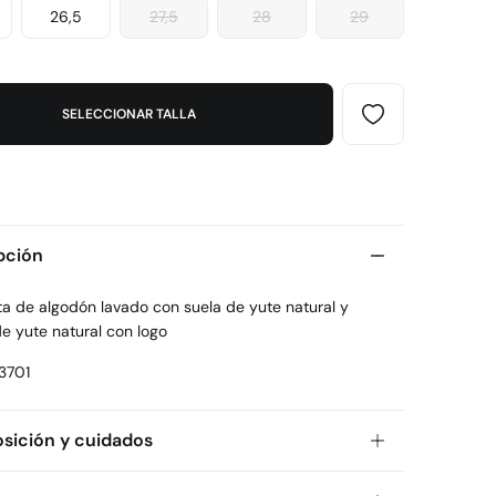
26,5
27,5
28
29
SELECCIONAR TALLA
pción
ta de algodón lavado con suela de yute natural y
e yute natural con logo
3701
ición y cuidados
ición