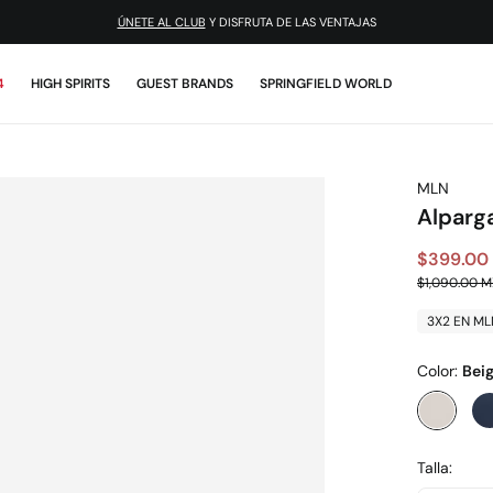
¡DESCARGA LA APP!
ÚNETE AL CLUB
Y DISFRUTA DE LAS VENTAJAS
4
HIGH SPIRITS
GUEST BRANDS
SPRINGFIELD WORLD
MLN
Alparga
$399.00
$1,090.00 
3X2 EN ML
Color:
Bei
Talla: