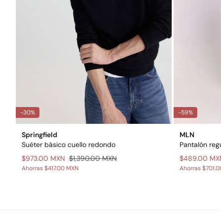
-30%
-59%
Springfield
MLN
Suéter básico cuello redondo
Pantalón regu
$973.00 MXN
$1,390.00 MXN
$489.00 MX
Ahorras
$417.00 MXN
Ahorras
$701.