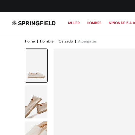
MUJER
HOMBRE
NIÑOS DE 5 A 1
Home
|
Hombre
|
Calzado
|
Alpargatas