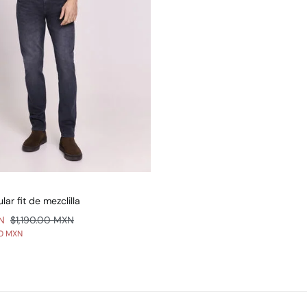
lar fit de mezclilla
N
$1,190.00 MXN
00 MXN