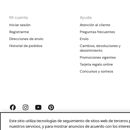
Mi cuenta
Ayuda
Iniciar sesión
Atención al cliente
Registrarme
Preguntas frecuentes
Direcciones de envío
Envío
Historial de pedidos
Cambios, devoluciones y
desistimiento
Promociones vigentes
Tarjeta regalo online
Concursos y sorteos
Este sitio utiliza tecnologías de seguimiento de sitios web de tercer
nuestros servicios, y para mostrar anuncios de acuerdo con los intere
Springfield 2026©
Aviso legal
Condiciones generales
Privacidad
Profeco