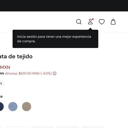
Inicia sesión para tener una mejor experiencia
de compra.
ta de tejido
 MXN
MXN
Ahorras
$691.00 MXN
63
N
ge