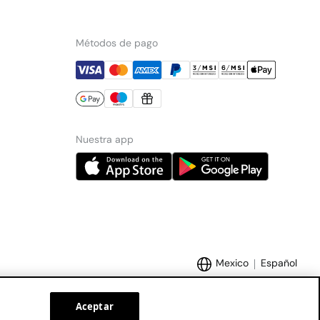
Métodos de pago
Nuestra app
Mexico
Español
Aceptar
Marcas Tendam:
Women'secret
Hoss Intropia
Cortefiel