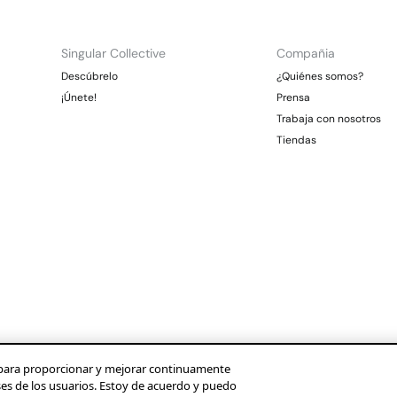
Singular Collective
Compañia
Descúbrelo
¿Quiénes somos?
¡Únete!
Prensa
Trabaja con nosotros
Tiendas
os para proporcionar y mejorar continuamente
ses de los usuarios. Estoy de acuerdo y puedo
Condusef