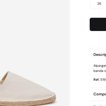
26
Descri
Alparga
banda d
Ref.
519
Compos
Compos