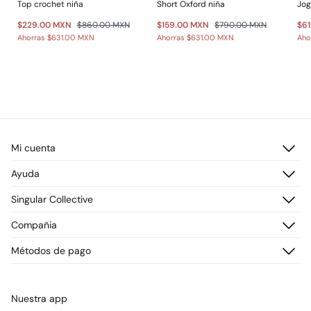
Top crochet niña
Short Oxford niña
Jog
$229.00 MXN
$860.00 MXN
$159.00 MXN
$790.00 MXN
$6
Ahorras
$631.00 MXN
Ahorras
$631.00 MXN
Aho
Mi cuenta
Iniciar sesión
Ayuda
Registrarme
Atención al cliente
Singular Collective
Direcciones de envío
Preguntas frecuentes
Historial de pedidos
Descúbrelo
Compañia
Envío
¡Únete!
Cambios, devoluciones y desistimiento
¿Quiénes somos?
Métodos de pago
Promociones vigentes
Prensa
Tarjeta regalo online
Trabaja con nosotros
Concursos y sorteos
Tiendas
Nuestra app