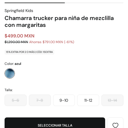
Springfield Kids
Chamarra trucker para niña de mezclilla
con margaritas
$499.00 MXN
$1,290.00 MXN
Ahorras
$791.00 MXN
61
15% EXTRA POR 2 O MÁS | CÓD: 15EXTRA
Color:
azul
Talla:
5-6
7-8
9-10
11-12
13-14
SELECCIONAR TALLA