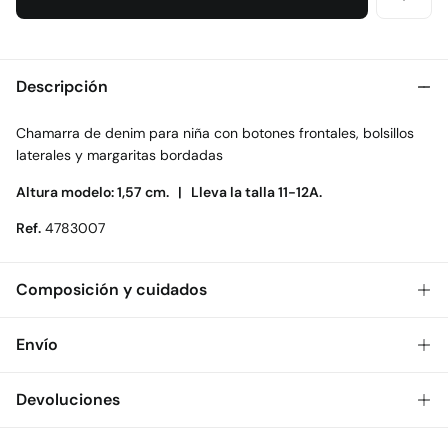
Descripción
Chamarra de denim para niña con botones frontales, bolsillos
laterales y margaritas bordadas
Altura modelo: 1,57 cm. |
Lleva la talla 11-12A.
Ref.
4783007
Composición y cuidados
Composición
Envío
100%
algodón
Gratis
Envío a tienda: 2-5 días.
Devoluciones
Cuidados
* Toda la República Mexicana.
Temperatura máxima de lavado 30C
Dispones de
30 días
para realizar tu devolución a través de