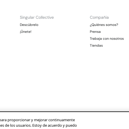
Singular Collective
Compañia
Descúbrelo
¿Quiénes somos?
¡Únete!
Prensa
Trabaja con nosotros
Tiendas
os para proporcionar y mejorar continuamente
ses de los usuarios. Estoy de acuerdo y puedo
Condusef