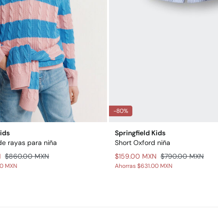
-80%
Kids
Springfield Kids
de rayas para niña
Short Oxford niña
N
$860.00 MXN
$159.00 MXN
$790.00 MXN
00 MXN
Ahorras
$631.00 MXN