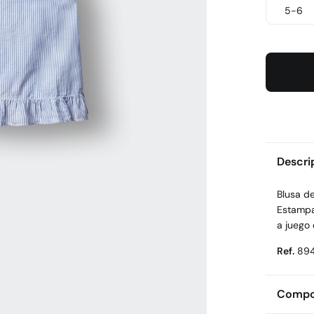
5-6
Descri
Blusa de
Estampa
a juego 
Ref.
894
Compos