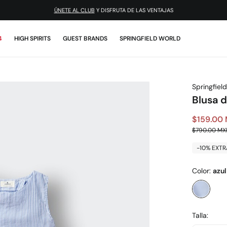
ÚNETE AL CLUB
Y DISFRUTA DE LAS VENTAJAS
4
HIGH SPIRITS
GUEST BRANDS
SPRINGFIELD WORLD
Springfield
Blusa d
$159.00
$790.00 MX
-10% EXTR
Color:
azul
Talla: