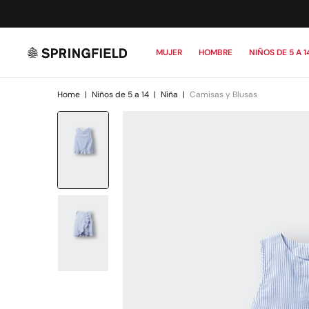
MUJER
HOMBRE
NIÑOS DE 5 A 1
Home
|
Niños de 5 a 14
|
Niña
|
Camisas y Blusas