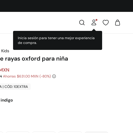
Inicia sesión para tener una mejor experiencia
de compra.
 Kids
e rayas oxford para niña
 MXN
N
Ahorras
$631.00 MXN
80
A | CÓD: 10EXTRA
 indigo