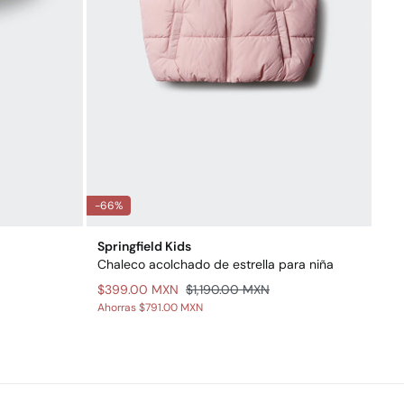
-66%
Springfield Kids
Chaleco acolchado de estrella para niña
$399.00 MXN
$1,190.00 MXN
Ahorras
$791.00 MXN