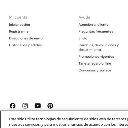
Mi cuenta
Ayuda
Iniciar sesión
Atención al cliente
Registrarme
Preguntas frecuentes
Direcciones de envío
Envío
Historial de pedidos
Cambios, devoluciones y
desistimiento
Promociones vigentes
Tarjeta regalo online
Concursos y sorteos
Este sitio utiliza tecnologías de seguimiento de sitios web de tercer
nuestros servicios, y para mostrar anuncios de acuerdo con los intere
Springfield 2026©
Aviso legal
Condiciones generales
Privacidad
Profeco