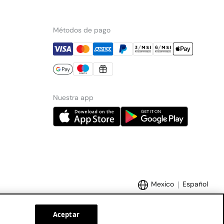
Métodos de pago
Nuestra app
Mexico
Español
Aceptar
Marcas Tendam:
Women'secret
Hoss Intropia
Cortefiel