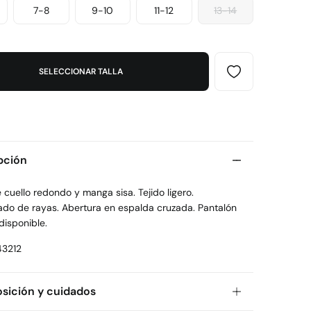
7-8
9-10
11-12
13-14
SELECCIONAR TALLA
pción
 cuello redondo y manga sisa. Tejido ligero.
do de rayas. Abertura en espalda cruzada. Pantalón
disponible.
3212
ición y cuidados