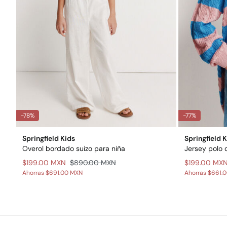
-78%
-77%
Springfield Kids
Springfield 
Overol bordado suizo para niña
Jersey polo 
$199.00 MXN
$890.00 MXN
$199.00 MX
Ahorras
$691.00 MXN
Ahorras
$661.