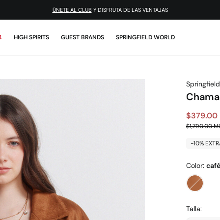
¡DESCARGA LA APP!
4
HIGH SPIRITS
GUEST BRANDS
SPRINGFIELD WORLD
Springfield
Chamar
$379.00
$1,790.00 M
-10% EXTR
Color:
caf
Talla: