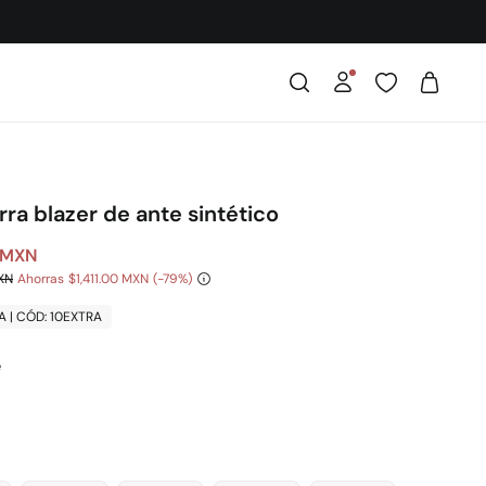
ra blazer de ante sintético
 MXN
XN
Ahorras
$1,411.00 MXN
79
A | CÓD: 10EXTRA
é