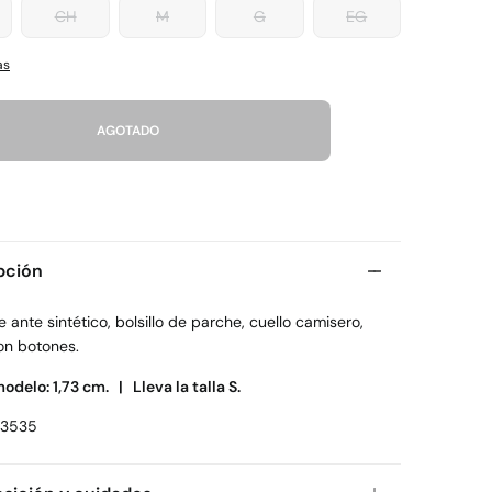
CH
M
G
EG
as
AGOTADO
pción
e ante sintético, bolsillo de parche, cuello camisero,
on botones.
modelo: 1,73 cm. |
Lleva la talla S.
73535