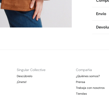
Compos
Compos
Envío
94%
pol
Env
Devolu
Cuidad
* To
No 
Dispon
Es
cualquie
No
CDM
Dev
Gra
No
Otr
No 
Ent
Gra
Singular Collective
Compañia
*Días lab
Descúbrelo
¿Quiénes somos?
En
¡Únete!
Prensa
Trabaja con nosotros
Tiendas