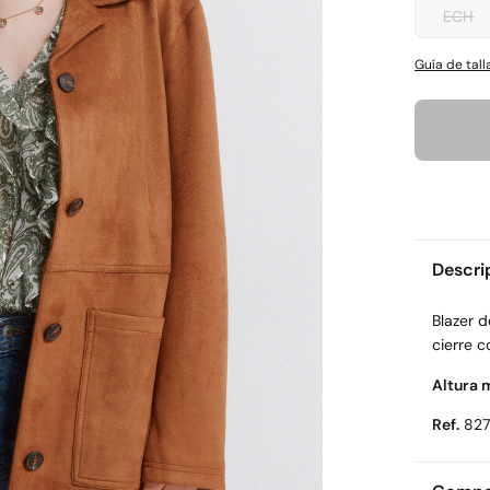
ECH
Guía de tall
Descri
Blazer d
cierre c
Altura 
Ref.
82