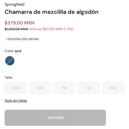
Springfield
Chamarra de mezclilla de algodón
$379.00 MXN
$1,290.00 MXN
Ahorras
$911.00 MXN
71
-10% EXTRA | CÓD: 10EXTRA
Color:
azul
Talla:
ECH
CH
M
G
EG
Guía de tallas
AGOTADO