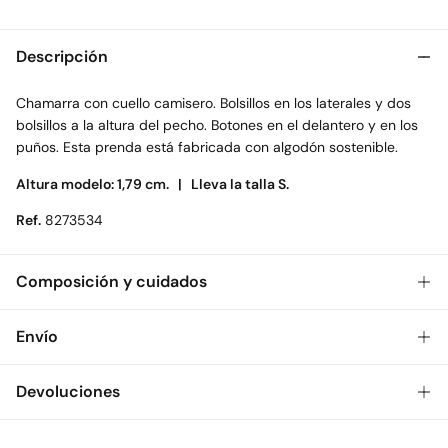
Descripción
Chamarra con cuello camisero. Bolsillos en los laterales y dos
bolsillos a la altura del pecho. Botones en el delantero y en los
puños. Esta prenda está fabricada con algodón sostenible.
Altura modelo: 1,79 cm. |
Lleva la talla S.
Ref.
8273534
Composición y cuidados
Composición
Envío
98%
algodón
,
2%
elastano
Gratis
Envío a tienda: 2-5 días.
Devoluciones
Cuidados
* Toda la República Mexicana.
No lavar
Dispones de
30 días
para realizar tu devolución a través de