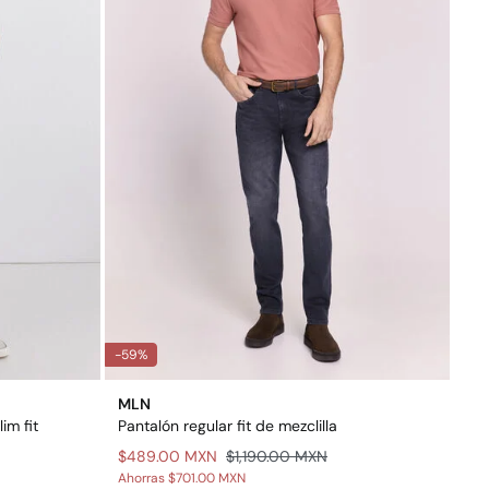
-59%
MLN
im fit
Pantalón regular fit de mezclilla
$489.00 MXN
$1,190.00 MXN
Ahorras
$701.00 MXN