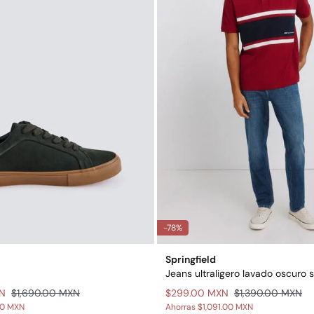
-78%
Springfield
Jeans ultraligero lavado oscuro sl
XN
$1,690.00 MXN
$299.00 MXN
$1,390.00 MXN
00 MXN
Ahorras
$1,091.00 MXN