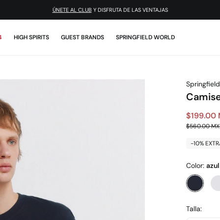
¡DESCARGA LA APP!
4
HIGH SPIRITS
GUEST BRANDS
SPRINGFIELD WORLD
Springfield
Camise
$199.00
$560.00 M
-10% EXTR
Color:
azul
Talla: