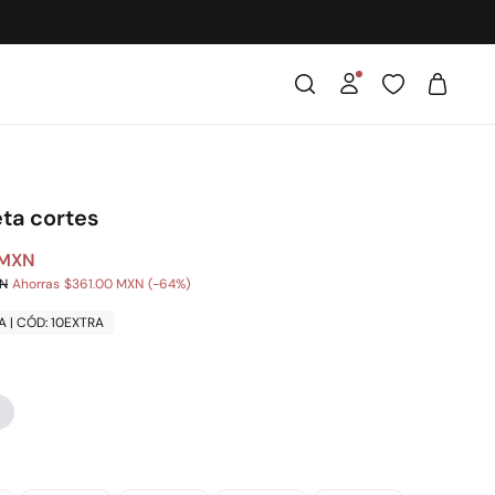
ta cortes
 MXN
XN
Ahorras
$361.00 MXN
64
A | CÓD: 10EXTRA