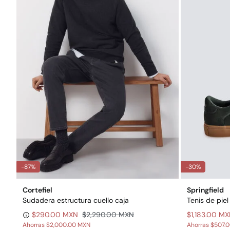
-87%
-30%
Cortefiel
Springfield
Sudadera estructura cuello caja
Tenis de piel
$290.00 MXN
$2,290.00 MXN
$1,183.00 M
Ahorras
$2,000.00 MXN
Ahorras
$507.