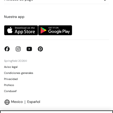
Promociones vigentes
Prensa
Tarjeta regalo online
Trabaja con nosotros
Concursos y sorteos
Tiendas
Nuestra app
Springfield 2026©
Aviso legal
Condiciones generales
Privacidad
Profeco
Condusef
Mexico
Español