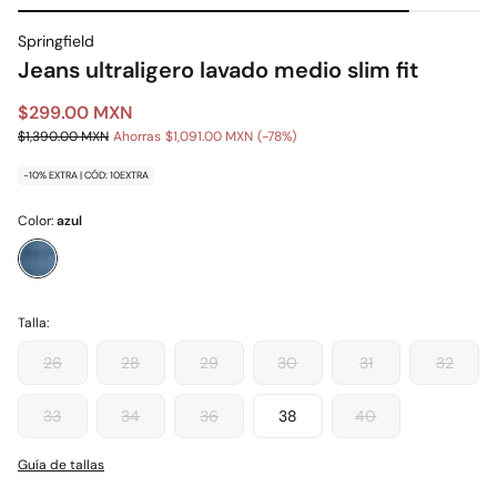
Springfield
Jeans ultraligero lavado medio slim fit
$299.00 MXN
$1,390.00 MXN
Ahorras
$1,091.00 MXN
78
-10% EXTRA | CÓD: 10EXTRA
Color:
azul
Talla:
26
28
29
30
31
32
33
34
36
38
40
Guía de tallas