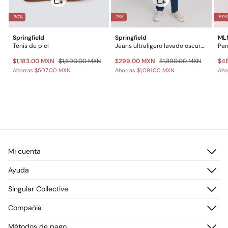
-30%
-78%
-59
Springfield
Springfield
ML
Tenis de piel
Jeans ultraligero lavado oscuro slim fit
Pan
$1,183.00 MXN
$1,690.00 MXN
$299.00 MXN
$1,390.00 MXN
$4
Ahorras
$507.00 MXN
Ahorras
$1,091.00 MXN
Aho
Mi cuenta
Iniciar sesión
Ayuda
Registrarme
Atención al cliente
Singular Collective
Direcciones de envío
Preguntas frecuentes
Historial de pedidos
Descúbrelo
Compañia
Envío
¡Únete!
Cambios, devoluciones y desistimiento
¿Quiénes somos?
Métodos de pago