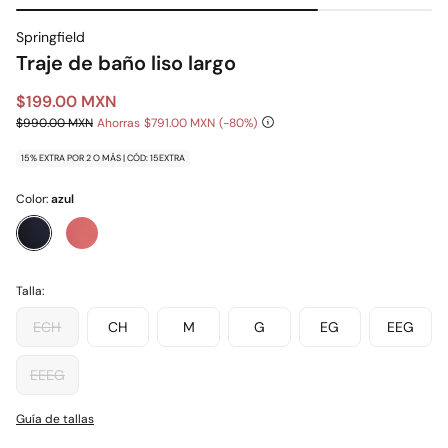
Springfield
Traje de baño liso largo
$199.00 MXN
$990.00 MXN
Ahorras
$791.00 MXN
80
15% EXTRA POR 2 O MÁS | CÓD: 15EXTRA
Color:
azul
Talla:
ECH
CH
M
G
EG
EEG
EEEG
Guía de tallas