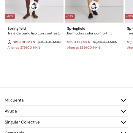
-80%
-69%
-30%
Springfield
Springfield
Spr
Traje de baño liso con contrastes
Bermudas color comfort fit
Ten
$199.00 MXN
$990.00 MXN
$399.00 MXN
$1,290.00 MXN
$1,
Ahorras
$791.00 MXN
Ahorras
$891.00 MXN
Aho
Mi cuenta
Iniciar sesión
Ayuda
Registrarme
Atención al cliente
Singular Collective
Direcciones de envío
Preguntas frecuentes
Historial de pedidos
Descúbrelo
Compañia
Envío