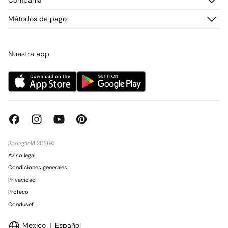
¡Únete!
Cambios, devoluciones y desistimiento
¿Quiénes somos?
Métodos de pago
Promociones vigentes
Prensa
Tarjeta regalo online
Trabaja con nosotros
Concursos y sorteos
Tiendas
Nuestra app
Springfield 2026©
Aviso legal
Condiciones generales
Privacidad
Profeco
Condusef
Mexico
Español