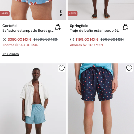
NEW
-82%
-80%
Cortefiel
Springfield
Bañador estampado flores grandes
Traje de baño estampado étnico
$350.00 MXN
$1,990.00 MXN
$199.00 MXN
$990.00 MXN
Ahorras
$1,640.00 MXN
Ahorras
$791.00 MXN
+2 Colores