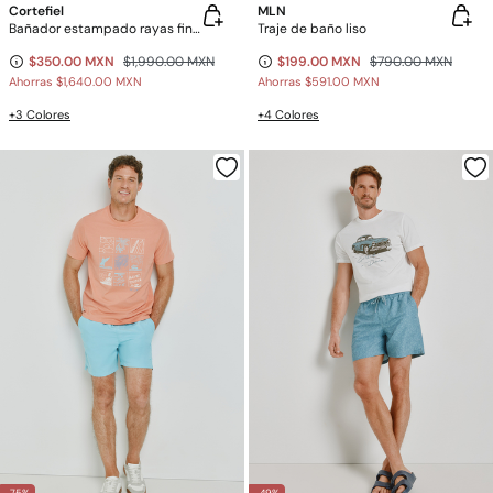
Cortefiel
MLN
Bañador estampado rayas finas
Traje de baño liso
$350.00 MXN
$1,990.00 MXN
$199.00 MXN
$790.00 MXN
Ahorras
$1,640.00 MXN
Ahorras
$591.00 MXN
+3 Colores
+4 Colores