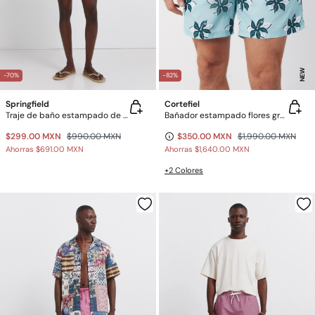
NEW
-70%
-82%
Springfield
Cortefiel
Traje de baño estampado de hojas
Bañador estampado flores grandes
$299.00 MXN
$990.00 MXN
$350.00 MXN
$1,990.00 MXN
Ahorras
$691.00 MXN
Ahorras
$1,640.00 MXN
+2 Colores