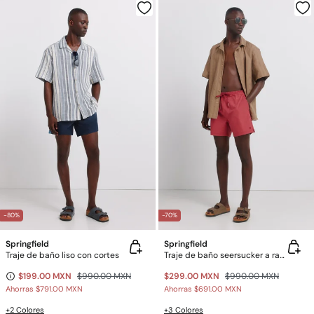
-80%
-70%
Springfield
Springfield
Traje de baño liso con cortes
Traje de baño seersucker a rayas
$199.00 MXN
$990.00 MXN
$299.00 MXN
$990.00 MXN
Ahorras
$791.00 MXN
Ahorras
$691.00 MXN
+2 Colores
+3 Colores