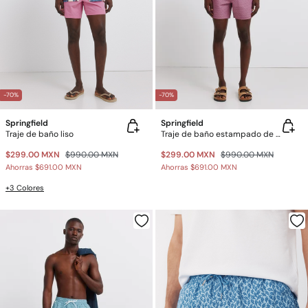
-70%
-70%
Springfield
Springfield
Traje de baño liso
Traje de baño estampado de hojas con bolsillo y cierre
$299.00 MXN
$990.00 MXN
$299.00 MXN
$990.00 MXN
Ahorras
$691.00 MXN
Ahorras
$691.00 MXN
+3 Colores