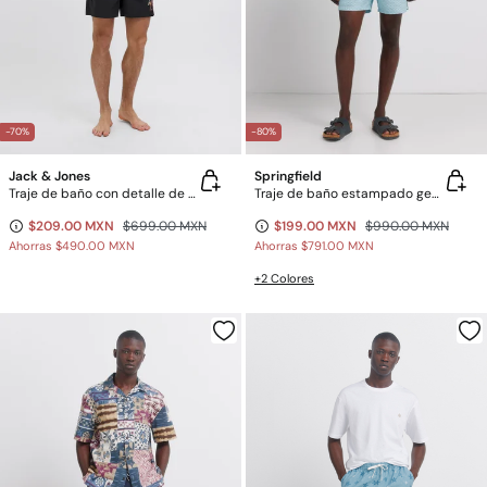
-70%
-80%
Jack & Jones
Springfield
Traje de baño con detalle de logo
Traje de baño estampado geométrico
$209.00 MXN
$699.00 MXN
$199.00 MXN
$990.00 MXN
Ahorras
$490.00 MXN
Ahorras
$791.00 MXN
+2 Colores