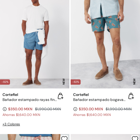
NEW
NEW
-82%
-82%
Cortefiel
Cortefiel
Bañador estampado rayas finas
Bañador estampado bogavantes grandes
$350.00 MXN
$1,990.00 MXN
$350.00 MXN
$1,990.00 MXN
Ahorras
$1,640.00 MXN
Ahorras
$1,640.00 MXN
+3 Colores