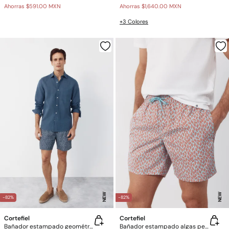
Ahorras
$591.00 MXN
Ahorras
$1,640.00 MXN
+3 Colores
NEW
NEW
-82%
-82%
Cortefiel
Cortefiel
Bañador estampado geométrico
Bañador estampado algas pequeñas