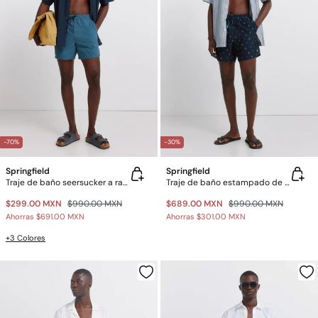
-70%
-30%
Springfield
Springfield
Traje de baño seersucker a rayas
Traje de baño estampado de langostas
$299.00 MXN
$990.00 MXN
$689.00 MXN
$990.00 MXN
Ahorras
$691.00 MXN
Ahorras
$301.00 MXN
+3 Colores