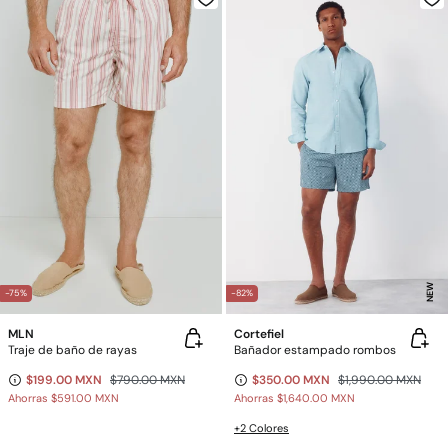
NEW
-75%
-82%
MLN
Cortefiel
Traje de baño de rayas
Bañador estampado rombos
$199.00 MXN
$790.00 MXN
$350.00 MXN
$1,990.00 MXN
Ahorras
$591.00 MXN
Ahorras
$1,640.00 MXN
+2 Colores