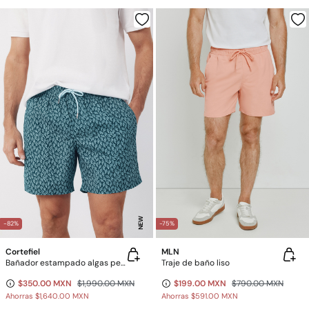
NEW
-82%
-75%
Cortefiel
MLN
Bañador estampado algas pequeñas
Traje de baño liso
$350.00 MXN
$1,990.00 MXN
$199.00 MXN
$790.00 MXN
Ahorras
$1,640.00 MXN
Ahorras
$591.00 MXN