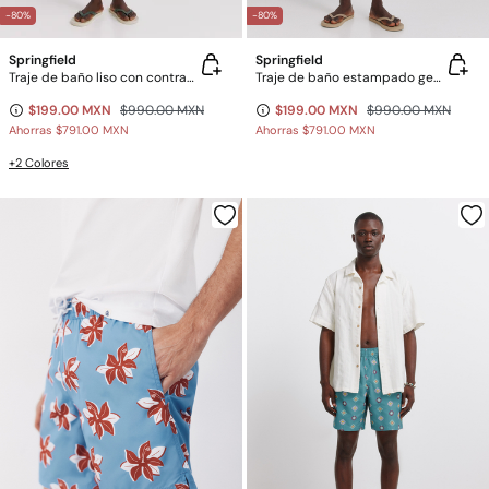
-80%
-80%
Springfield
Springfield
Traje de baño liso con contrastes
Traje de baño estampado geométrico con bolsillo y cierre
$199.00 MXN
$990.00 MXN
$199.00 MXN
$990.00 MXN
Ahorras
$791.00 MXN
Ahorras
$791.00 MXN
+2 Colores