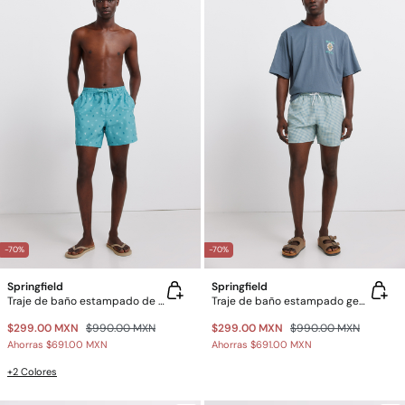
-70%
-70%
Springfield
Springfield
Traje de baño estampado de pulpos
Traje de baño estampado geométrico con bolsillo y cierre
$299.00 MXN
$990.00 MXN
$299.00 MXN
$990.00 MXN
Ahorras
$691.00 MXN
Ahorras
$691.00 MXN
+2 Colores