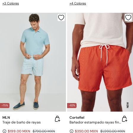
+3 Colores
+4 Colores
NEW
-75%
-82%
MLN
Cortefiel
Traje de baño de rayas
Bañador estampado rayas finas
$199.00 MXN
$790.00 MXN
$350.00 MXN
$1,990.00 MXN