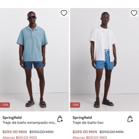
-70%
-70%
Springfield
Springfield
Traje de baño estampado mosaico con bolsillo y cierre
Traje de baño liso
$299.00 MXN
$990.00 MXN
$299.00 MXN
$990.00 MXN
Ahorras
$691.00 MXN
Ahorras
$691.00 MXN