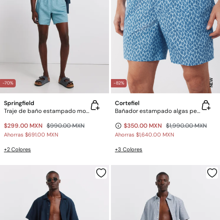
NEW
-70%
-82%
Springfield
Cortefiel
Traje de baño estampado mosaico con bolsillo y cierre
Bañador estampado algas pequeñas
$299.00 MXN
$990.00 MXN
$350.00 MXN
$1,990.00 MXN
Ahorras
$691.00 MXN
Ahorras
$1,640.00 MXN
+2 Colores
+3 Colores