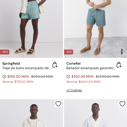
NEW
-80%
-82%
Springfield
Cortefiel
Traje de baño estampado de piñas
Bañador estampado geométrico
$199.00 MXN
$990.00 MXN
$350.00 MXN
$1,990.00 MXN
Ahorras
$791.00 MXN
Ahorras
$1,640.00 MXN
+2 Colores