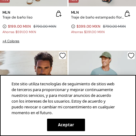
-75%
-49%
MLN
MLN
Traje de baño liso
Traje de baño estampado floral
$199.00 MXN
$790.00 MXN
$399.00 MXN
$790.00 MXN
Ahorras
$591.00 MXN
Ahorras
$391.00 MXN
+4 Colores
Este sitio utiliza tecnologías de seguimiento de sitios web
de terceros para proporcionar y mejorar continuamente
nuestros servicios, y para mostrar anuncios de acuerdo
con los intereses de los usuarios. Estoy de acuerdo y
puedo revocar o cambiar mi consentimiento en cualquier
momento en el futuro.
¡descarga la app!
INSTALAR
SPRINGFIELD
Aceptar