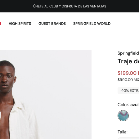
¡DESCARGA LA APP!
ÚNETE AL CLUB
Y DISFRUTA DE LAS VENTAJAS
4
HIGH SPIRITS
GUEST BRANDS
SPRINGFIELD WORLD
Springfield
Traje 
$199.00
$990.00 M
-10% EXTR
Color:
azul
Talla: