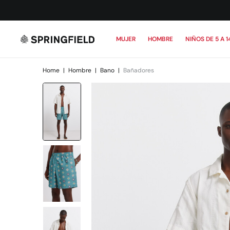
MUJER
HOMBRE
NIÑOS DE 5 A 1
Home
|
Hombre
|
Bano
|
Bañadores