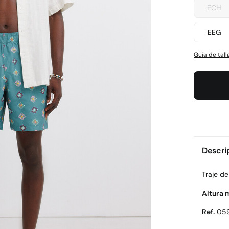
ECH
EEG
Guía de tall
Descri
Traje d
Altura 
Ref.
05