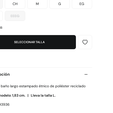
CH
M
G
EG
EEEG
as
SELECCIONAR TALLA
pción
e baño largo estampado étnico de poliéster reciclado
modelo: 1,83 cm. |
Lleva la talla L.
93936