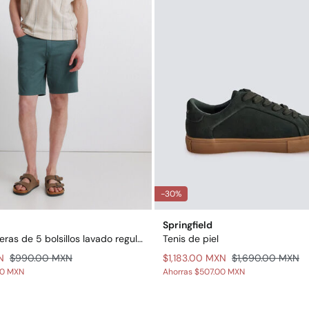
-30%
Springfield
Bermudas ligeras de 5 bolsillos lavado regular fit
Tenis de piel
N
$990.00 MXN
$1,183.00 MXN
$1,690.00 MXN
00 MXN
Ahorras
$507.00 MXN