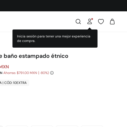
de baño estampado étnico
 MXN
XN
Ahorras
$791.00 MXN
80
A | CÓD: 10EXTRA