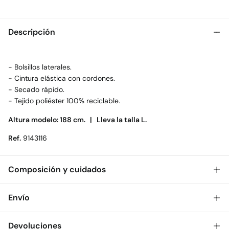
Descripción
- Bolsillos laterales.
- Cintura elástica con cordones.
- Secado rápido.
- Tejido poliéster 100% reciclable.
Altura modelo: 188 cm. |
Lleva la talla L.
Ref.
9143116
Composición y cuidados
Composición
Envío
100%
poliéster
Gratis
Envío a tienda: 2-5 días.
Devoluciones