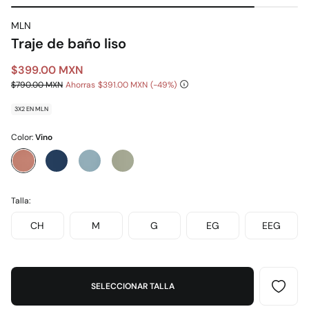
MLN
Traje de baño liso
$399.00 MXN
$790.00 MXN
Ahorras
$391.00 MXN
49
3X2 EN MLN
Color:
Vino
Talla:
CH
M
G
EG
EEG
SELECCIONAR TALLA