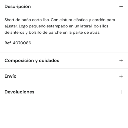
Descripción
Short de baño corto liso. Con cintura elástica y cordón para
ajustar. Logo pequeño estampado en un lateral, bolsillos
delanteros y bolsillo de parche en la parte de atrás.
Ref.
4070086
Composición y cuidados
Composición
Envío
100%
poliéster
Gratis
Envío a tienda: 2-5 días.
Devoluciones
Cuidados
* Toda la República Mexicana.
Temperatura máxima de lavado 30C
Dispones de
30 días
para realizar tu devolución a través de
Estándar
cualquiera de los siguientes métodos:
No secar en secadora
$ 55
CDMX y Área Metropolitana: 1-2 días.
Gratis
Devolución en tienda física
Gratis en pedidos superiores a $699
Planchado suave