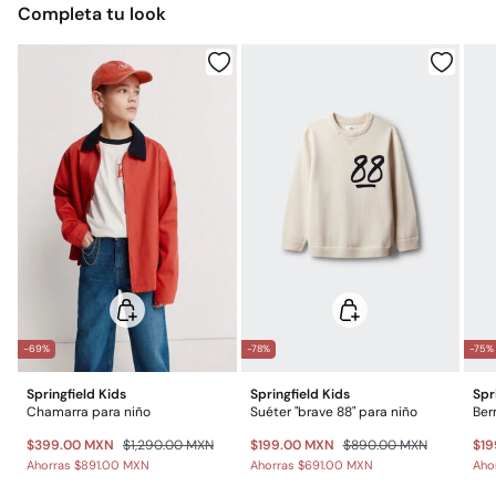
Completa tu look
$ 55
Otros estados de la República Mexicana: 2-5 días
No lavar en seco
Gratis
Entrega en punto Estafeta
Gratis en pedidos superiores a $699
*Días laborables (L-V).
Gastos a cargo del cliente
Envío a almacén
-69%
-78%
-75%
Springfield Kids
Springfield Kids
Spr
Chamarra para niño
Suéter "brave 88" para niño
Ber
$399.00 MXN
$1,290.00 MXN
$199.00 MXN
$890.00 MXN
$19
Ahorras
$891.00 MXN
Ahorras
$691.00 MXN
Aho