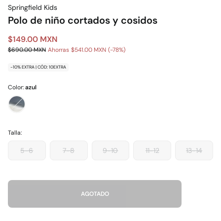
Springfield Kids
Polo de niño cortados y cosidos
$149.00 MXN
$690.00 MXN
Ahorras
$541.00 MXN
78
-10% EXTRA | CÓD: 10EXTRA
Color:
azul
Talla:
5-6
7-8
9-10
11-12
13-14
AGOTADO