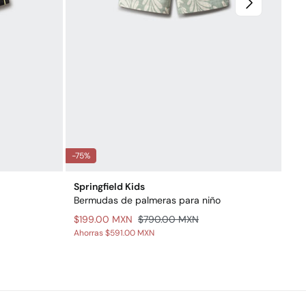
-75%
-80
Springfield Kids
Spr
Bermudas de palmeras para niño
Sud
$199.00 MXN
$790.00 MXN
$1
Ahorras
$591.00 MXN
Aho