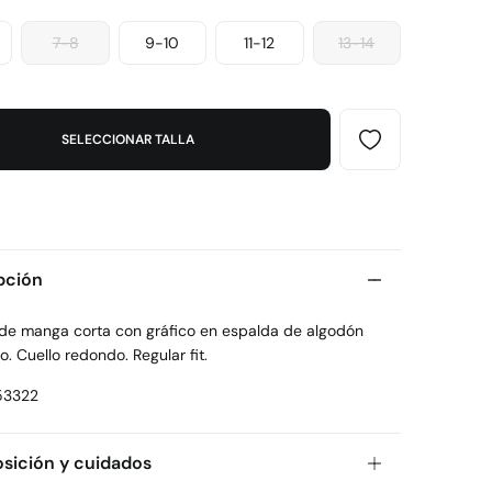
7-8
9-10
11-12
13-14
SELECCIONAR TALLA
pción
 de manga corta con gráfico en espalda de algodón
o. Cuello redondo. Regular fit.
53322
ición y cuidados