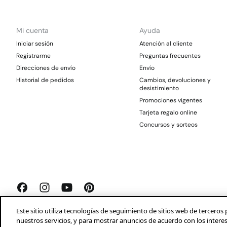
Mi cuenta
Ayuda
Iniciar sesión
Atención al cliente
Registrarme
Preguntas frecuentes
Direcciones de envío
Envío
Historial de pedidos
Cambios, devoluciones y
desistimiento
Promociones vigentes
Tarjeta regalo online
Concursos y sorteos
Este sitio utiliza tecnologías de seguimiento de sitios web de tercer
nuestros servicios, y para mostrar anuncios de acuerdo con los intere
Springfield 2026©
Aviso legal
Condiciones generales
Privacidad
Profeco