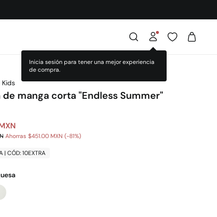
 Kids
a de manga corta "Endless Summer"
 MXN
XN
Ahorras
$451.00 MXN
81
A | CÓD: 10EXTRA
quesa