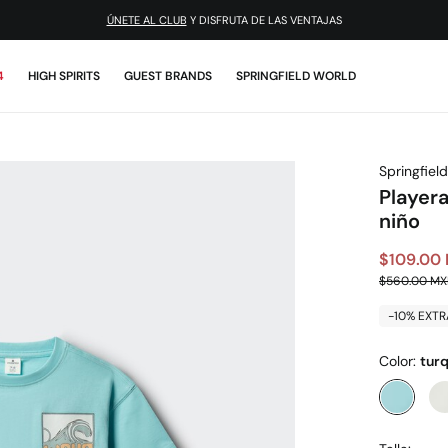
¡DESCARGA LA APP!
ÚNETE AL CLUB
Y DISFRUTA DE LAS VENTAJAS
4
HIGH SPIRITS
GUEST BRANDS
SPRINGFIELD WORLD
Springfield
Player
niño
$109.00
$560.00 M
-10% EXTR
Color:
tur