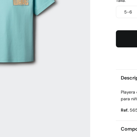
Talla:
5-6
Descri
Playera
para niñ
Ref.
56
Compos