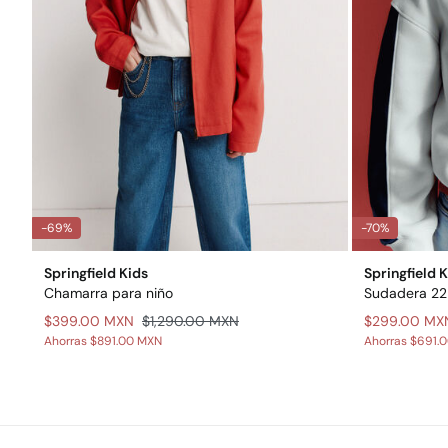
-69%
-70%
Springfield Kids
Springfield 
Chamarra para niño
Sudadera 22
$399.00 MXN
$1,290.00 MXN
$299.00 MX
Ahorras
$891.00 MXN
Ahorras
$691.