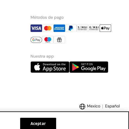
Métodos de pago
Nuestra app
Mexico
Español
Aceptar
Marcas Tendam:
Women'secret
Hoss Intropia
Cortefiel