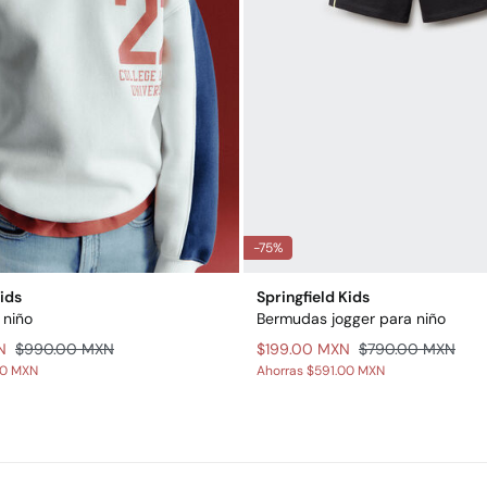
-75%
Kids
Springfield Kids
 niño
Bermudas jogger para niño
N
$990.00 MXN
$199.00 MXN
$790.00 MXN
00 MXN
Ahorras
$591.00 MXN