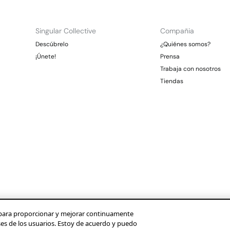
Singular Collective
Compañia
Descúbrelo
¿Quiénes somos?
¡Únete!
Prensa
Trabaja con nosotros
Tiendas
os para proporcionar y mejorar continuamente
ses de los usuarios. Estoy de acuerdo y puedo
Condusef