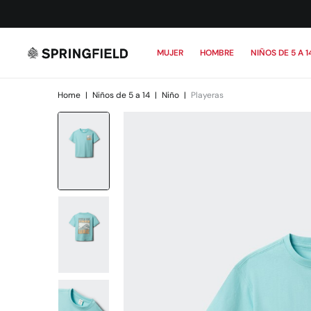
MUJER
HOMBRE
NIÑOS DE 5 A 1
Home
|
Niños de 5 a 14
|
Niño
|
Playeras