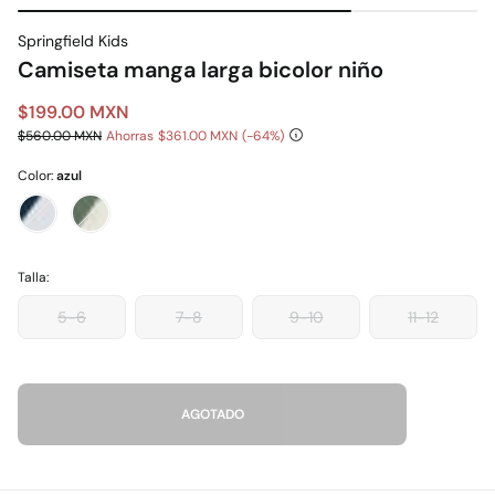
Springfield Kids
Camiseta manga larga bicolor niño
$199.00 MXN
$560.00 MXN
Ahorras
$361.00 MXN
64
Color:
azul
Talla:
5-6
7-8
9-10
11-12
AGOTADO