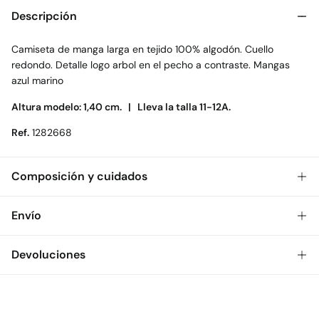
Descripción
Camiseta de manga larga en tejido 100% algodón. Cuello
redondo. Detalle logo arbol en el pecho a contraste. Mangas
azul marino
Altura modelo: 1,40 cm. |
Lleva la talla 11-12A.
Ref.
1282668
Composición y cuidados
Composición
Envío
100%
algodón
Gratis
Envío a tienda: 2-5 días.
Devoluciones
Cuidados
* Toda la República Mexicana.
Temperatura máxima de lavado 30C
Dispones de
30 días
para realizar tu devolución a través de
Estándar
cualquiera de los siguientes métodos:
No secar en secadora