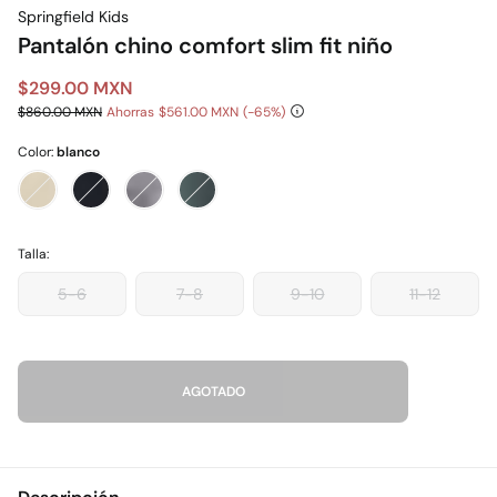
Springfield Kids
Pantalón chino comfort slim fit niño
$299.00 MXN
$860.00 MXN
Ahorras
$561.00 MXN
65
Color:
blanco
Talla:
5-6
7-8
9-10
11-12
AGOTADO