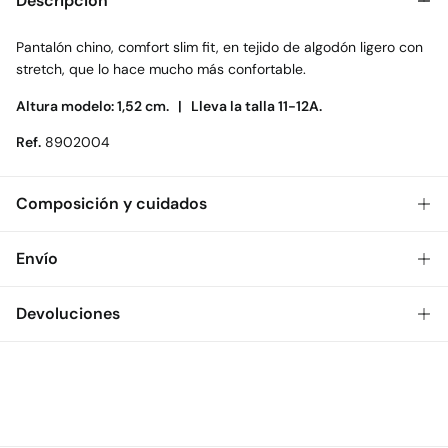
Descripción
Pantalón chino, comfort slim fit, en tejido de algodón ligero con
stretch, que lo hace mucho más confortable.
Altura modelo: 1,52 cm. |
Lleva la talla 11-12A.
Ref.
8902004
Composición y cuidados
Composición
Envío
95%
algodón
,
5%
elastano
Gratis
Envío a tienda: 2-5 días.
Devoluciones
Cuidados
* Toda la República Mexicana.
Temperatura máxima de lavado 30C
Dispones de
30 días
para realizar tu devolución a través de
Estándar
cualquiera de los siguientes métodos:
Secado delicado en secadora
$ 55
CDMX y Área Metropolitana: 1-2 días.
Gratis
Devolución en tienda física
Gratis en pedidos superiores a $699
Planchado medio