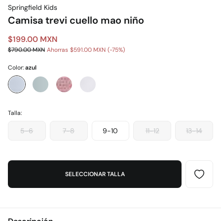
Springfield Kids
Camisa trevi cuello mao niño
$199.00 MXN
$790.00 MXN
Ahorras
$591.00 MXN
75
Color:
azul
Talla:
5-6
7-8
9-10
11-12
13-14
SELECCIONAR TALLA