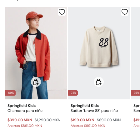
No lavar en seco
Gratis
Entrega en punto Estafeta
Gratis en pedidos superiores a $699
*Días laborables (L-V).
Gastos a cargo del cliente
Envío a almacén
-69%
-78%
-75%
Springfield Kids
Springfield Kids
Spr
Chamarra para niño
Suéter "brave 88" para niño
Ber
$399.00 MXN
$1,290.00 MXN
$199.00 MXN
$890.00 MXN
$19
Ahorras
$891.00 MXN
Ahorras
$691.00 MXN
Aho