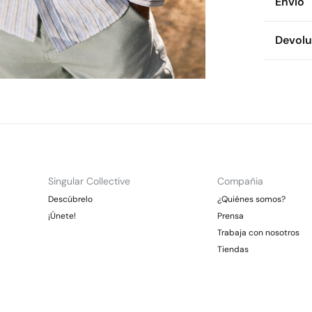
Envío
74%
alg
Env
Devolu
Cuidad
* To
Te
Dispon
Es
cualquie
Se
CDM
Dev
Gra
Pl
Otr
Lim
Ent
Gra
*Días lab
Singular Collective
Compañia
En
Descúbrelo
¿Quiénes somos?
¡Únete!
Prensa
Trabaja con nosotros
Tiendas