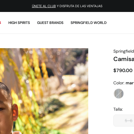
ÚNETE AL CLUB
Y DISFRUTA DE LAS VENTAJAS
4
HIGH SPIRITS
GUEST BRANDS
SPRINGFIELD WORLD
Springfield
Camisa
$790.00
Color:
marf
Talla:
5-6