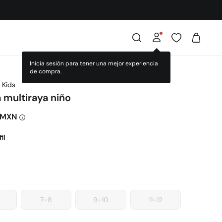
Inicia sesión para tener una mejor experiencia
de compra.
 Kids
 multiraya niño
 MXN
il
7-8
9-10
11-12