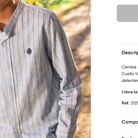
Descri
Camisa d
Cuello t
delante
Lleva la
Ref.
212
Compos
Compos