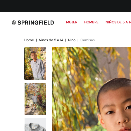
MUJER
HOMBRE
NIÑOS DE 5 A 1
Home
|
Niños de 5 a 14
|
Niño
|
Camisas