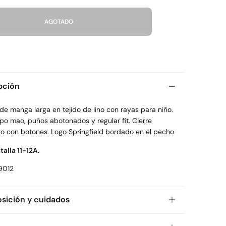
AGOTADO
pción
e manga larga en tejido de lino con rayas para niño.
ipo mao, puños abotonados y regular fit. Cierre
ro con botones. Logo Springfield bordado en el pecho
 talla 11-12A.
9012
ición y cuidados
ición