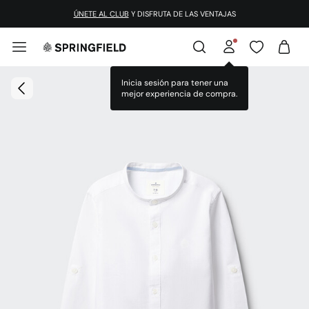
¡DESCARGA LA APP!
ÚNETE AL CLUB
Y DISFRUTA DE LAS VENTAJAS
Inicia sesión para tener una
mejor experiencia de compra.