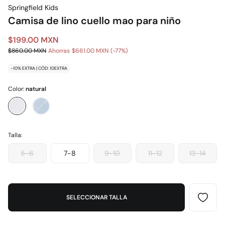
Springfield Kids
Camisa de lino cuello mao para niño
$199.00 MXN
$860.00 MXN
Ahorras
$661.00 MXN
77
-10% EXTRA | CÓD: 10EXTRA
Color:
natural
Talla:
5-6
7-8
9-10
11-12
13-14
SELECCIONAR TALLA