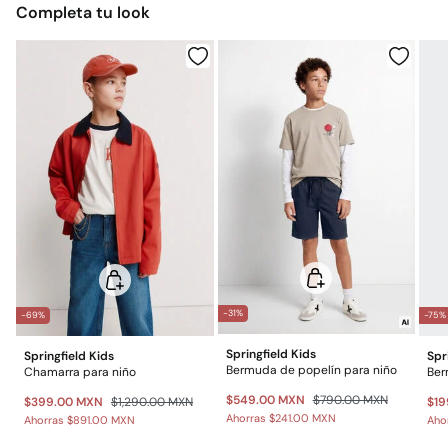
Completa tu look
$ 55
Otros estados de la República Mexicana: 2-5 días
No lavar en seco
Gratis
Entrega en punto Estafeta
Gratis en pedidos superiores a $699
*Días laborables (L-V).
Gastos a cargo del cliente
Envío a almacén
-31%
-69%
-75%
Springfield Kids
Springfield Kids
Spr
Bermuda de popelín para niño
Chamarra para niño
$549.00 MXN
$790.00 MXN
$399.00 MXN
$1,290.00 MXN
$19
Ahorras
$241.00 MXN
Ahorras
$891.00 MXN
Aho