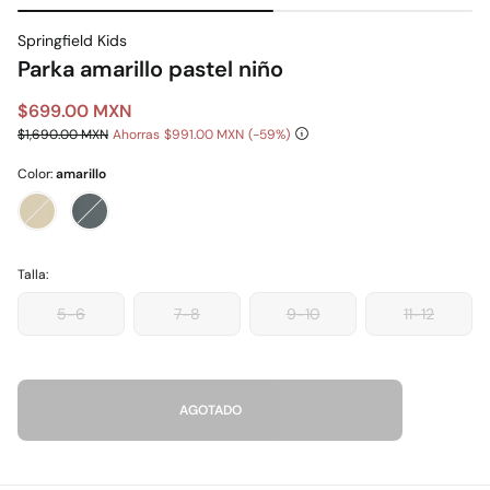
Springfield Kids
Parka amarillo pastel niño
$699.00 MXN
$1,690.00 MXN
Ahorras
$991.00 MXN
59
Color:
amarillo
Talla:
5-6
7-8
9-10
11-12
AGOTADO