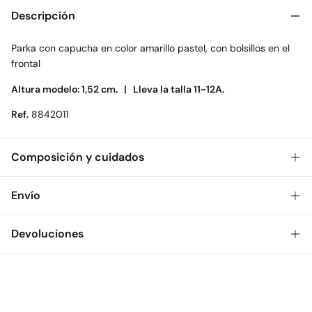
Descripción
Parka con capucha en color amarillo pastel, con bolsillos en el
frontal
Altura modelo: 1,52 cm. |
Lleva la talla 11-12A.
Ref.
8842011
Composición y cuidados
Composición
Envío
100%
poliuretano
Gratis
Envío a tienda: 2-5 días.
Devoluciones
Cuidados
* Toda la República Mexicana.
Temperatura máxima de lavado 30C
Dispones de
30 días
para realizar tu devolución a través de
Estándar
cualquiera de los siguientes métodos:
Secar tendido
$ 55
CDMX y Área Metropolitana: 1-2 días.
Gratis