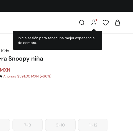
Inicia sesión para tener una mejor experiencia
de compra.
 Kids
ra Snoopy niña
 MXN
XN
Ahorras
$591.00 MXN
66
a
7-8
9-10
11-12