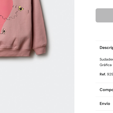
Descri
Sudader
Gráfica 
Ref.
92
Compos
Compos
Envío
100%
a