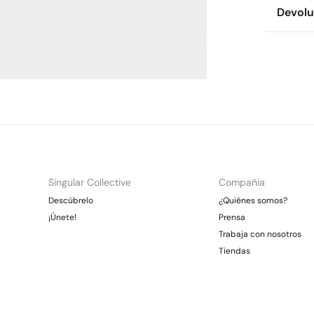
Env
Devolu
Cuidad
* To
Te
Dispon
Es
cualquie
No
CDM
Dev
Gra
Pl
Otr
No 
Ent
Gra
*Días lab
En
Singular Collective
Compañia
Descúbrelo
¿Quiénes somos?
¡Únete!
Prensa
Trabaja con nosotros
Tiendas