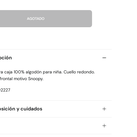
AGOTADO
pción
a caja 100% algodón para niña. Cuello redondo.
frontal motivo Snoopy.
92227
ición y cuidados
ición
lgodón