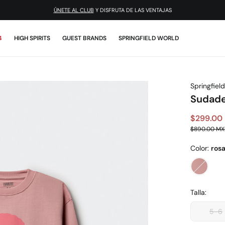
ÚNETE AL CLUB
Y DISFRUTA DE LAS VENTAJAS
4
HIGH SPIRITS
GUEST BRANDS
SPRINGFIELD WORLD
Springfield
Sudade
$299.00
$890.00 M
Color:
ros
Talla:
5-6