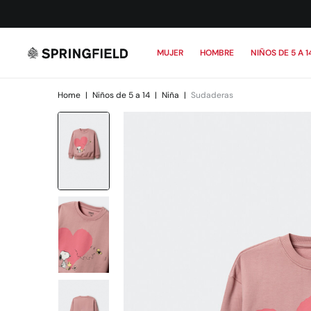
MUJER
HOMBRE
NIÑOS DE 5 A 1
Home
|
Niños de 5 a 14
|
Niña
|
Sudaderas